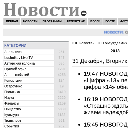
ПЕРВАЯ
НОВОСТИ
ПРОГРАММЫ
РЕПОРТАЖИ
БЛОГИ
ГОСТИ
ФОТ
НОВОСТИ:
Сергей
ТОП новостей
|
ТОП обсуждаемых 
КАТЕГОРИИ
ВСЕ НОВОСТИ -
2013
»
Д
Аналитика
261
Lushnikov Live TV
747
31 Декабря, Вторник
Авторская колонка
580
Прямой эфир
1291
19:47
НОВОГОД
Анонс событий
4258
«Цифра «13» пер
Репортажи
124
цифра «14» обн
Остроумно
19
Политика
3419
Наука
2220
16:19
НОВОГОД
Финансы
2159
«Страшно ждать 
Общество
5830
живем надеждой
Культура
1182
Транспорт
561
15:45
НОВОГОД
События
902