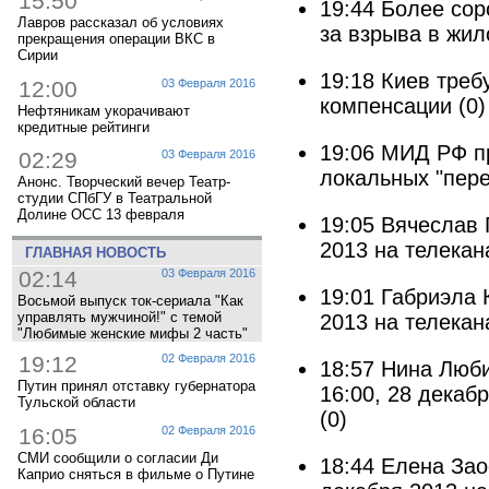
15:50
19:44
Более сор
Лавров рассказал об условиях
за взрыва в жил
прекращения операции ВКС в
Сирии
19:18
Киев треб
12:00
03 Февраля 2016
компенсации
(0)
Нефтяникам укорачивают
кредитные рейтинги
19:06
МИД РФ пр
02:29
03 Февраля 2016
локальных "пер
Анонс. Творческий вечер Театр-
студии СПбГУ в Театральной
Долине ОСС 13 февраля
19:05
Вячеслав 
2013 на телекан
ГЛАВНАЯ НОВОСТЬ
02:14
03 Февраля 2016
19:01
Габриэла 
Восьмой выпуск ток-сериала "Как
управлять мужчиной!" с темой
2013 на телекан
"Любимые женские мифы 2 часть"
19:12
02 Февраля 2016
18:57
Нина Люби
Путин принял отставку губернатора
16:00, 28 декаб
Тульской области
(0)
16:05
02 Февраля 2016
СМИ сообщили о согласии Ди
18:44
Елена Зао
Каприо сняться в фильме о Путине