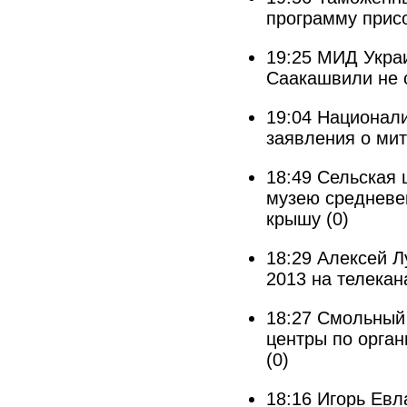
программу прис
19:25
МИД Украи
Саакашвили не
19:04
Национал
заявления о ми
18:49
Сельская 
музею средневек
крышу
(0)
18:29
Алексей Л
2013 на телекан
18:27
Смольный 
центры по орга
(0)
18:16
Игорь Евл