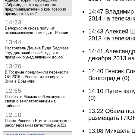
Адвокат Юрий Новолодский
"Абрамидзе это один из тех
предпринимателей о ком говорил
14:47
Владимир 
президент Путин"
2014 на телекан
14:23
Белоруссия снова получит
14:43
Алексей Ш
экономическую помощь от России
2013 на телекан
13:44
Настоятель Дацана Буда Бадмаев
14:41
Александр
"Буддистский новый год - это
праздник объединяющий добро"
декабря 2013 на
13:20
14:40
Генсек Со
В Госдуме предложили перенести
ОИ-2016 в Россию из-за вируса
Волгограде
(0)
Зика в Бразилии
12:55
14:10
Путин зап
Песков: в Москве соболезнуют в
(0)
связи с землетрясением на
Тайване
13:22
Обама под
12:10
размещать ГЛО
Посол России в Египте рассказал о
расследовании катастрофы A321
13:08
Михаэль Ш