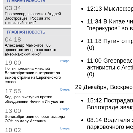
ГЛАВНАЯ НОВОСТЬ
03:34
12:13
Мыслефо­
Профессор, экономист Андрей
Заостровцев "Россия это
11:34
В Китае ч
токсичный актив"
"перекуров" во 
ГЛАВНАЯ НОВОСТЬ
04:18
11:18
Путин отп
Александр Мамонтов "85
(0)
процентов кинорынка занято
американским кино"
11:00
Greenpeac
19:00
Вчера
активисты c Arct
Почти половина жителей
Великобритании выступают за
(0)
выход страны из Европейского
союза
29 Декабря, Воскрес
17:55
Вчера
Кадыров выступил против
15:42
Пострадав
объединения Чечни и Ингушетии
Волгограде эвак
13:00
Вчера
Великобритания оспорит выводы
08:14
Водителя 
ООН по делу Ассанжа
парковочного ме
10:02
Вчера