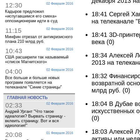
декабря 2013 на
12:30
02 Февраля 2016
Кадыров предложил
18:41
Сергей Ха
«испугавшимся его смеха»
на телеканале "
оппозиционерам идти в суд
11:15
02 Февраля 2016
18:41
3D-принте
Минфин отрезал от антикризисного
века
(0)
плана 210 млрд руб.
10:43
02 Февраля 2016
18:34
Алексей Л
США расширили так называемый
2013 на телекан
«список Магнитского»
04:00
02 Февраля 2016
18:32
Финансиро
Все больше и больше новых
возвратной осно
программ появляется на
телеканале "Синие страницы"
млрд руб.
(0)
ГЛАВНАЯ НОВОСТЬ
18:04
В Дубае в
02:33
02 Февраля 2016
искусственных о
Андрей Ургант "Что такое
идеалогия? Вырвать страницу -
(0)
вклеить страницу. Вот и вся
идеология!"
18:03
Алексей Л
20:08
01 Февраля 2016
активы или недв