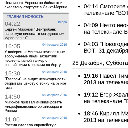
Чемпионат Европы по бобслею и
04:14
Смотрите 
скелетону стартует в Санкт-Морице
телеканале "ВОТ
ГЛАВНАЯ НОВОСТЬ
04:22
Вчера
04:09
Нечто нео
Сергей Миронов "Центробанк
на телеканале В
напрямую виноват в сегодняшнем
курсе валют"
04:03
"Новогодн
16:05
04 Февраля 2016
ВОТ! 31 декабря
У побережья Нигерии неизвестные
вооруженные люди захватили
нефтеналивной танкер с
28 Декабря, Суббота
российскими моряками на борту
15:30
04 Февраля 2016
19:16
Павел Тим
"Газпром" не видит необходимости
2013 на телекан
открывать ценовую войну на рынке
газа
19:12
Егор Жвал
14:50
04 Февраля 2016
на телеканале "
Миронов призвал ликвидировать
микрофинансовые организации в
России
18:46
Кирилл Ма
11:00
04 Февраля 2016
2013 на телекан
Россия сделала европейскую