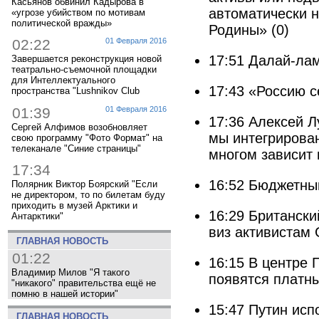
Касьянов обвинил Кадырова в
автоматически 
«угрозе убийством по мотивам
политической вражды»
Родины»
(0)
02:22
01 Февраля 2016
17:51
Далай-лам
Завершается реконструкция новой
театрально-съемочной площадки
для Интеллектуального
17:43
«Россию с
пространства "Lushnikov Club
01:39
01 Февраля 2016
17:36
Алексей Л
Сергей Алфимов возобновляет
мы интегрирова
свою программу "Фото Формат" на
телеканале "Синие страницы"
многом зависит
17:34
16:52
Бюджетны
Полярник Виктор Боярский "Если
не директором, то по билетам буду
приходить в музей Арктики и
16:29
Британски
Антарктики"
виз активистам
ГЛАВНАЯ НОВОСТЬ
01:22
16:15
В центре 
Владимир Милов "Я такого
появятся платн
"никакого" правительства ещё не
помню в нашей истории"
15:47
Путин исп
ГЛАВНАЯ НОВОСТЬ