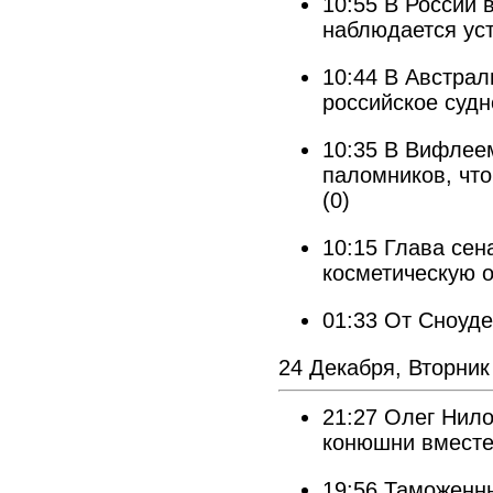
10:55
В России 
наблюдается ус
10:44
В Австрал
российское судн
10:35
В Вифлеем
паломников, чт
(0)
10:15
Глава сен
косметическую 
01:33
От Сноуде
24 Декабря, Вторник
21:27
Олег Нило
конюшни вместе
19:56
Таможенны