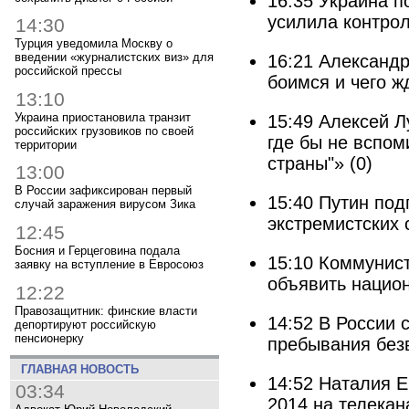
16:35
Украина п
усилила контрол
14:30
Турция уведомила Москву о
введении «журналистских виз» для
16:21
Александр
российской прессы
боимся и чего 
13:10
Украина приостановила транзит
15:49
Алексей Л
российских грузовиков по своей
где бы не вспом
территории
страны"»
(0)
13:00
В России зафиксирован первый
15:40
Путин под
случай заражения вирусом Зика
экстремистских 
12:45
Босния и Герцеговина подала
15:10
Коммунист
заявку на вступление в Евросоюз
объявить нацио
12:22
Правозащитник: финские власти
14:52
В России с
депортируют российскую
пенсионерку
пребывания без
ГЛАВНАЯ НОВОСТЬ
14:52
Наталия Е
03:34
2014 на телекан