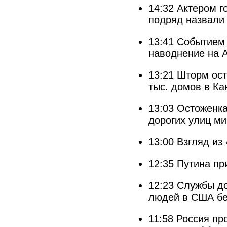
14:32
Актером г
подряд назвали
13:41
Событием 
наводнение на 
13:21
Шторм ост
тыс. домов в К
13:03
Остоженка
дорогих улиц м
13:00
Взгляд из
12:35
Путина пр
12:23
Службы до
людей в США бе
11:58
Россия пр