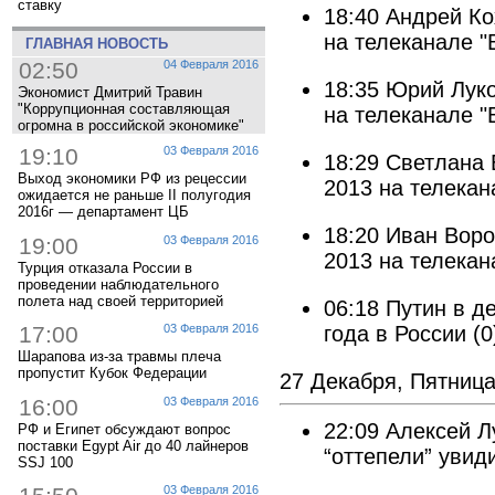
ставку
18:40
Андрей Ко
на телеканале "
ГЛАВНАЯ НОВОСТЬ
02:50
04 Февраля 2016
18:35
Юрий Луко
Экономист Дмитрий Травин
"Коррупционная составляющая
на телеканале "
огромна в российской экономике"
19:10
03 Февраля 2016
18:29
Светлана 
Выход экономики РФ из рецессии
2013 на телекан
ожидается не раньше II полугодия
2016г — департамент ЦБ
18:20
Иван Воро
19:00
03 Февраля 2016
2013 на телекан
Турция отказала России в
проведении наблюдательного
полета над своей территорией
06:18
Путин в д
года в России
(0
17:00
03 Февраля 2016
Шарапова из-за травмы плеча
пропустит Кубок Федерации
27 Декабря, Пятниц
16:00
03 Февраля 2016
22:09
Алексей Л
РФ и Египет обсуждают вопрос
поставки Egypt Air до 40 лайнеров
“оттепели” увид
SSJ 100
03 Февраля 2016