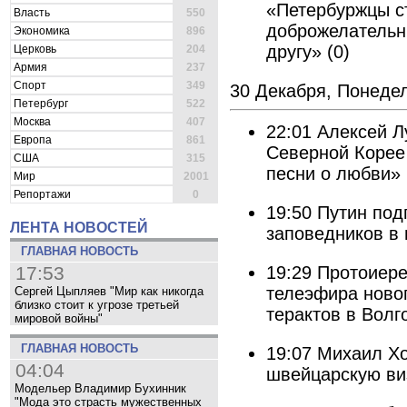
«Петербуржцы с
Власть
550
доброжелательн
Экономика
896
другу»
(0)
Церковь
204
Армия
237
Спорт
349
30 Декабря, Понеде
Петербург
522
Москва
407
22:01
Алексей Л
Европа
861
Северной Корее
США
315
песни о любви»
Мир
2001
Репортажи
0
19:50
Путин под
ЛЕНТА НОВОСТЕЙ
заповедников в
ГЛАВНАЯ НОВОСТЬ
19:29
Протоиере
17:53
телеэфира ново
Сергей Цыпляев "Мир как никогда
близко стоит к угрозе третьей
терактов в Волг
мировой войны"
ГЛАВНАЯ НОВОСТЬ
19:07
Михаил Хо
04:04
швейцарскую ви
Модельер Владимир Бухинник
"Мода это страсть мужественных