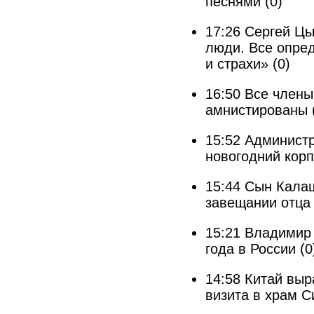
песнями
(0)
17:26
Сергей Цы
люди. Все опре
и страхи»
(0)
16:50
Все члены 
амнистированы
15:52
Администр
новогодний кор
15:44
Сын Калаш
завещании отца
15:21
Владимир 
года в России
(0
14:58
Китай выр
визита в храм С