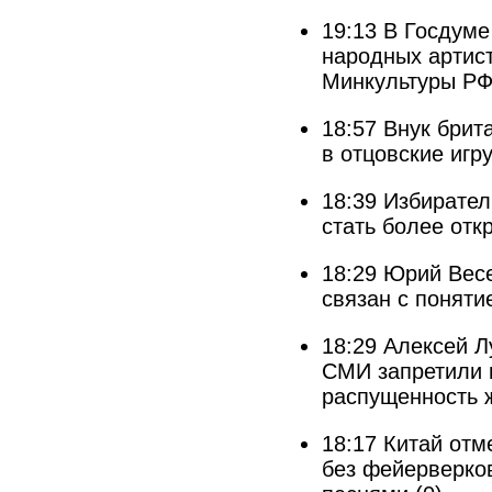
19:13
В Госдуме
народных артист
Минкультуры Р
18:57
Внук брит
в отцовские игр
18:39
Избирател
стать более отк
18:29
Юрий Весе
связан с понят
18:29
Алексей Л
СМИ запретили м
распущенность 
18:17
Китай отм
без фейерверко