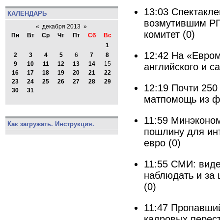
13:03
Спектакле
КАЛЕНДАРЬ
возмутившим РП
«
декабря 2013
»
комитет
(0)
Пн
Вт
Ср
Чт
Пт
Сб
Вс
1
12:42
На «Евром
2
3
4
5
6
7
8
9
10
11
12
13
14
15
английского и 
16
17
18
19
20
21
22
23
24
25
26
27
28
29
12:19
Почти 250
30
31
матпомощь из ф
11:59
Минэконом
Как загружать. Инструкция.
пошлину для ин
евро
(0)
11:55
СМИ: виде
наблюдать и за 
(0)
11:47
Пропавший
кадровых перес