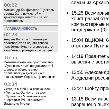
семьи из Арханг
00:22
Александр Конфисахор "Церковь
15:25
Всемирный
всегда была прислугой у
действующей власти и за это
хочет разработа
поплатилась"
компьютерные и
ГЛАВНАЯ НОВОСТЬ
поддержали
(0)
02:23
Андрей Липатов "Три-четыре
15:04
ВЦИОМ: 6
производителя одного товара
ответами Путин
неизбежно будут в сговоре и это
неизбежно приведет к росту цен"
14:19
Правитель
15:55
вывески с верт
Интеллектуальное пространство
"Лушников-Клуб" представляет 11
февраля общественно-
13:55
Александр
политическую дискуссию с
экономистом Сергеем Цыпляевым
Академии росси
03:34
13:27
Шойгу про
Сегодня в 16:00 на телеканале
«Фонтанка.Офис» в ток-шоу
«Лушников» б. замминистра
13:15
Всем иност
энергетики РФ, экономист
разрешено выех
Владимир Милов