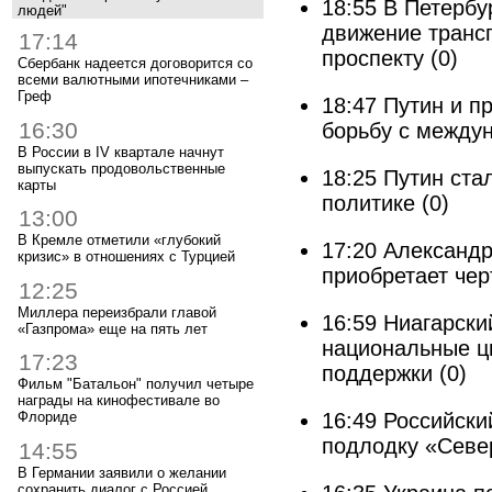
18:55
В Петербу
людей"
движение транс
17:14
проспекту
(0)
Сбербанк надеется договорится со
всеми валютными ипотечниками –
Греф
18:47
Путин и п
16:30
борьбу с между
В России в IV квартале начнут
выпускать продовольственные
18:25
Путин ста
карты
политике
(0)
13:00
В Кремле отметили «глубокий
17:20
Александр
кризис» в отношениях с Турцией
приобретает че
12:25
Миллера переизбрали главой
16:59
Ниагарски
«Газпрома» еще на пять лет
национальные цв
17:23
поддержки
(0)
Фильм "Батальон" получил четыре
награды на кинофестивале во
16:49
Российски
Флориде
подлодку «Севе
14:55
В Германии заявили о желании
сохранить диалог с Россией