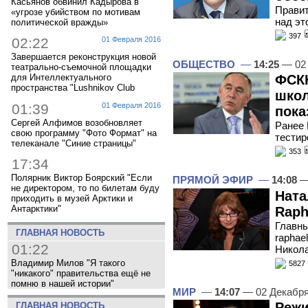
Касьянов обвинил Кадырова в
Правит
«угрозе убийством по мотивам
над эт
политической вражды»
397
02:22
01 Февраля 2016
Завершается реконструкция новой
ОБЩЕСТВО
—
14:25
— 02 
театрально-съемочной площадки
ФСКН
для Интеллектуального
пространства "Lushnikov Club
школ
01:39
01 Февраля 2016
пока
Сергей Алфимов возобновляет
Ранее
свою программу "Фото Формат" на
тестир
телеканале "Синие страницы"
353
17:34
Полярник Виктор Боярский "Если
ПРЯМОЙ ЭФИР
—
14:08
—
не директором, то по билетам буду
Ната
приходить в музей Арктики и
Антарктики"
Raph
Главны
ГЛАВНАЯ НОВОСТЬ
raphae
01:22
Никола
Владимир Милов "Я такого
5827
"никакого" правительства ещё не
помню в нашей истории"
МИР
—
14:07
— 02 Декабр
Режи
ГЛАВНАЯ НОВОСТЬ