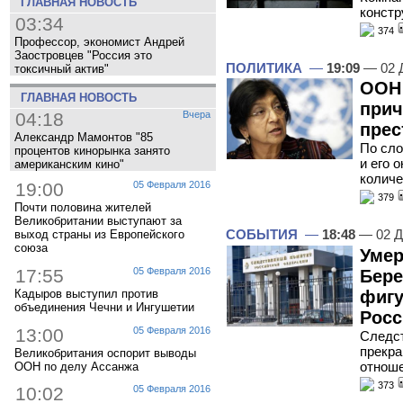
ГЛАВНАЯ НОВОСТЬ
констр
03:34
374
Профессор, экономист Андрей
Заостровцев "Россия это
ПОЛИТИКА
—
19:09
— 02 
токсичный актив"
ООН 
ГЛАВНАЯ НОВОСТЬ
прич
04:18
Вчера
прес
Александр Мамонтов "85
По сло
процентов кинорынка занято
и его 
американским кино"
количе
19:00
05 Февраля 2016
379
Почти половина жителей
Великобритании выступают за
СОБЫТИЯ
—
18:48
— 02 Д
выход страны из Европейского
союза
Умер
17:55
05 Февраля 2016
Бере
фигу
Кадыров выступил против
объединения Чечни и Ингушетии
Росс
13:00
05 Февраля 2016
Следст
прекра
Великобритания оспорит выводы
отноше
ООН по делу Ассанжа
373
10:02
05 Февраля 2016