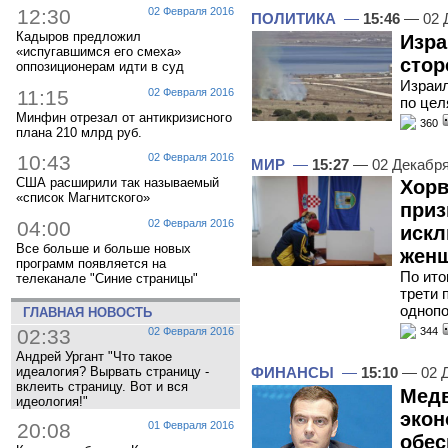
12:30
02 Февраля 2016
ПОЛИТИКА
—
15:46
— 02 
Кадыров предложил
Изра
«испугавшимся его смеха»
стор
оппозиционерам идти в суд
Израил
11:15
02 Февраля 2016
по цел
Минфин отрезал от антикризисного
360
плана 210 млрд руб.
10:43
02 Февраля 2016
МИР
—
15:27
— 02 Декабр
США расширили так называемый
Хорв
«список Магнитского»
приз
04:00
02 Февраля 2016
искл
Все больше и больше новых
жен
программ появляется на
По ито
телеканале "Синие страницы"
трети 
одноп
ГЛАВНАЯ НОВОСТЬ
344
02:33
02 Февраля 2016
Андрей Ургант "Что такое
ФИНАНСЫ
—
15:10
— 02 Д
идеалогия? Вырвать страницу -
вклеить страницу. Вот и вся
Медв
идеология!"
экон
20:08
01 Февраля 2016
обес