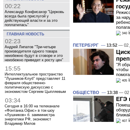
00:22
госу
Александр Конфисахор "Церковь
Режисс
всегда была прислугой у
за нар
действующей власти и за это
ребено
поплатилась"
полаг
340
ГЛАВНАЯ НОВОСТЬ
02:23
ПЕТЕРБУРГ
—
13:52
— 02 
Андрей Липатов "Три-четыре
Циск
производителя одного товара
неизбежно будут в сговоре и это
преп
неизбежно приведет к росту цен"
"Я обр
15:55
чтобы 
Интеллектуальное пространство
помога
"Лушников-Клуб" представляет 11
405
февраля общественно-
политическую дискуссию с
экономистом Сергеем Цыпляевым
ОБЩЕСТВО
—
13:38
— 02 
ЕГЭ 
03:34
Помеще
Сегодня в 16:00 на телеканале
оборуд
«Фонтанка.Офис» в ток-шоу
ближа
«Лушников» б. замминистра
энергетики РФ, экономист
407
Владимир Милов