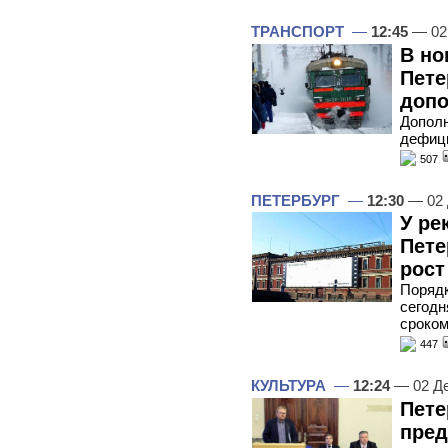
ТРАНСПОРТ
—
12:45
— 02
В но
Пете
допо
Дополн
дефиц
507
ПЕТЕРБУРГ
—
12:30
— 02 
У ре
Пете
рост
Порядк
сегодн
сроком
447
КУЛЬТУРА
—
12:24
— 02 Д
Пете
пред