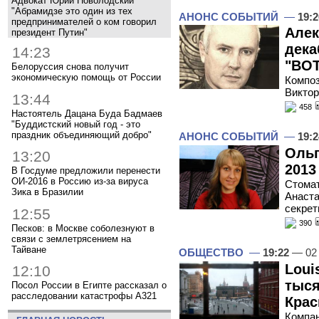
Адвокат Юрий Новолодский
"Абрамидзе это один из тех
АНОНС СОБЫТИЙ
—
19:2
предпринимателей о ком говорил
Алек
президент Путин"
дека
14:23
"ВОТ
Белоруссия снова получит
экономическую помощь от России
Композ
Виктор
13:44
458
Настоятель Дацана Буда Бадмаев
"Буддистский новый год - это
праздник объединяющий добро"
АНОНС СОБЫТИЙ
—
19:2
Ольг
13:20
2013
В Госдуме предложили перенести
ОИ-2016 в Россию из-за вируса
Стомат
Зика в Бразилии
Анаста
секре
12:55
390
Песков: в Москве соболезнуют в
связи с землетрясением на
Тайване
ОБЩЕСТВО
—
19:22
— 02 
Loui
12:10
тыся
Посол России в Египте рассказал о
расследовании катастрофы A321
Крас
Компан