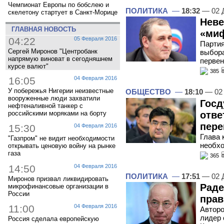
Чемпионат Европы по бобслею и
ПОЛИТИКА
—
18:32
— 02 
скелетону стартует в Санкт-Морице
Неве
ГЛАВНАЯ НОВОСТЬ
«миф
04:22
05 Февраля 2016
Партия
Сергей Миронов "Центробанк
выбора
напрямую виноват в сегодняшнем
перве
курсе валют"
385
16:05
04 Февраля 2016
У побережья Нигерии неизвестные
ОБЩЕСТВО
—
18:10
— 02 
вооруженные люди захватили
Госд
нефтеналивной танкер с
отве
российскими моряками на борту
пер
15:30
04 Февраля 2016
Глава 
"Газпром" не видит необходимости
необхо
открывать ценовую войну на рынке
газа
365
14:50
04 Февраля 2016
ПОЛИТИКА
—
17:51
— 02 
Миронов призвал ликвидировать
Раде
микрофинансовые организации в
России
прав
11:00
04 Февраля 2016
Авторо
лидер 
Россия сделала европейскую