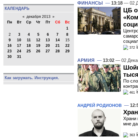
ФИНАНСЫ
—
13:18
— 02 Д
КАЛЕНДАРЬ
ЦБ о
«Ком
«
декабря 2013
»
Пн
Вт
Ср
Чт
Пт
Сб
Вс
соци
1
Центро
2
3
4
5
6
7
8
самарс
9
10
11
12
13
14
15
социал
16
17
18
19
20
21
22
372
23
24
25
26
27
28
29
30
31
АРМИЯ
—
13:02
— 02 Дека
Шойг
тыся
Как загружать. Инструкция.
По сло
контра
461
—
12:
АНДРЕЙ РОДИОНОВ
Хран
Храни 
мне да
363