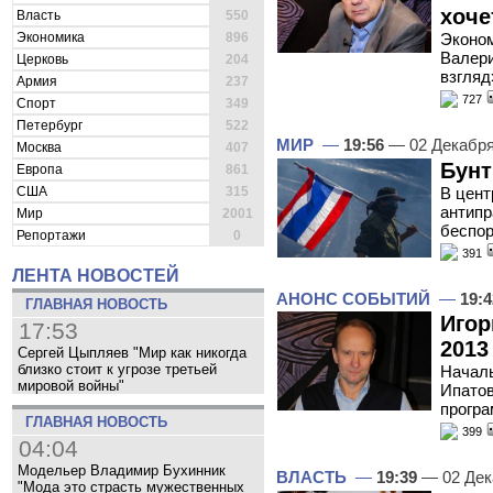
хоче
Власть
550
Экономика
896
Эконом
Валери
Церковь
204
взгляд
Армия
237
727
Спорт
349
Петербург
522
МИР
—
19:56
— 02 Декабр
Москва
407
Бунт
Европа
861
В цент
США
315
антипр
Мир
2001
беспо
Репортажи
0
391
ЛЕНТА НОВОСТЕЙ
АНОНС СОБЫТИЙ
—
19:4
ГЛАВНАЯ НОВОСТЬ
Игор
17:53
2013
Сергей Цыпляев "Мир как никогда
близко стоит к угрозе третьей
Началь
мировой войны"
Ипатов
програ
ГЛАВНАЯ НОВОСТЬ
399
04:04
Модельер Владимир Бухинник
ВЛАСТЬ
—
19:39
— 02 Дек
"Мода это страсть мужественных