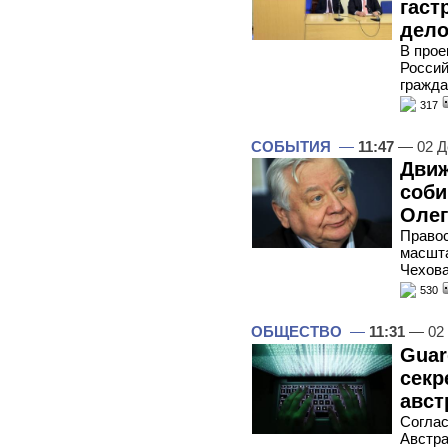
гаст
дело
В прое
Росси
гражда
317
СОБЫТИЯ
—
11:47
— 02 Д
Движ
соби
Олег
Право
масшта
Чехов
530
ОБЩЕСТВО
—
11:31
— 02 
Guar
секр
авст
Согла
Австра