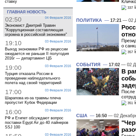
Кличк
ставку
337
ГЛАВНАЯ НОВОСТЬ
02:50
04 Февраля 2016
ПОЛИТИКА
—
17:21
— 02 
Экономист Дмитрий Травин
Росс
"Коррупционная составляющая
отн
огромна в российской экономике"
Презид
19:10
03 Февраля 2016
о санк
Выход экономики РФ из рецессии
357
ожидается не раньше II полугодия
2016г — департамент ЦБ
СОБЫТИЯ
—
17:02
— 02 Д
19:00
03 Февраля 2016
В ра
Турция отказала России в
собы
проведении наблюдательного
полета над своей территорией
заде
17:00
03 Февраля 2016
После 
сотруд
Шарапова из-за травмы плеча
пропустит Кубок Федерации
351
16:00
03 Февраля 2016
США
—
16:50
— 02 Декабр
РФ и Египет обсуждают вопрос
"Чер
поставки Egypt Air до 40 лайнеров
SSJ 100
разо
03 Февраля 2016
Главны