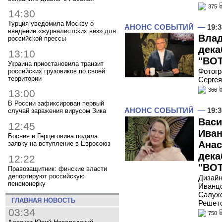
375
14:30
Турция уведомила Москву о
АНОНС СОБЫТИЙ
—
19:3
введении «журналистских виз» для
Влад
российской прессы
дека
13:10
"ВОТ
Украина приостановила транзит
Фотогр
российских грузовиков по своей
территории
Серге
366
13:00
В России зафиксирован первый
АНОНС СОБЫТИЙ
—
19:3
случай заражения вирусом Зика
Васи
12:45
Иван
Босния и Герцеговина подала
Анас
заявку на вступление в Евросоюз
дека
12:22
"ВОТ
Правозащитник: финские власти
депортируют российскую
Дизайн
пенсионерку
Иванцо
Салухо
ГЛАВНАЯ НОВОСТЬ
Решет
03:34
750