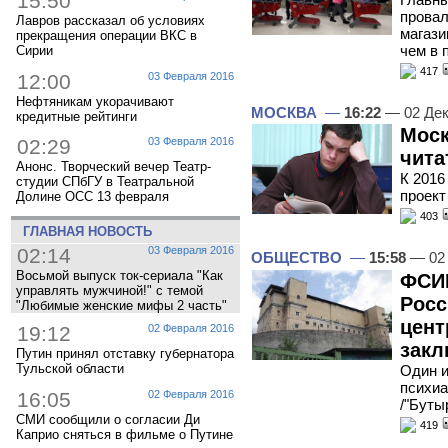
15:50
прова
Лавров рассказал об условиях
магази
прекращения операции ВКС в
чем в 
Сирии
417
12:00
03 Февраля 2016
Нефтяникам укорачивают
МОСКВА
—
16:22
— 02 Дек
кредитные рейтинги
Моск
02:29
03 Февраля 2016
чита
Анонс. Творческий вечер Театр-
К 2016
студии СПбГУ в Театральной
проект
Долине ОСС 13 февраля
403
ГЛАВНАЯ НОВОСТЬ
02:14
03 Февраля 2016
ОБЩЕСТВО
—
15:58
— 02 
Восьмой выпуск ток-сериала "Как
ФСИН
управлять мужчиной!" с темой
Росс
"Любимые женские мифы 2 часть"
цент
19:12
02 Февраля 2016
зак
Путин принял отставку губернатора
Тульской области
Один и
психи
16:05
02 Февраля 2016
/"Буты
СМИ сообщили о согласии Ди
419
Каприо сняться в фильме о Путине