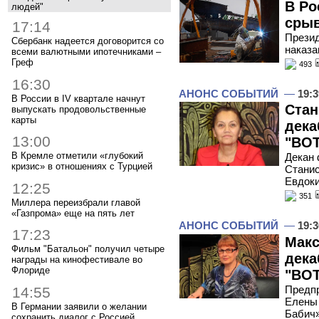
В Ро
людей"
срыв
17:14
Презид
Сбербанк надеется договорится со
наказа
всеми валютными ипотечниками –
Греф
493
16:30
АНОНС СОБЫТИЙ
—
19:3
В России в IV квартале начнут
Стан
выпускать продовольственные
карты
дека
13:00
"ВОТ
В Кремле отметили «глубокий
Декан 
кризис» в отношениях с Турцией
Станис
Евдоки
12:25
351
Миллера переизбрали главой
«Газпрома» еще на пять лет
АНОНС СОБЫТИЙ
—
19:3
17:23
Макс
Фильм "Батальон" получил четыре
дека
награды на кинофестивале во
Флориде
"ВОТ
Предпр
14:55
Елены 
В Германии заявили о желании
Бабич
сохранить диалог с Россией