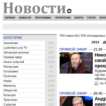
ПЕРВАЯ
НОВОСТИ
ПРОГРАММЫ
РЕПОРТАЖИ
БЛОГИ
ГОСТИ
ФОТ
ТОП новостей
|
ТОП обсуждаемых 
КАТЕГОРИИ
ВСЕ НОВОСТИ -
2013
»
Д
Аналитика
261
Lushnikov Live TV
747
ПРЯМОЙ ЭФИР
—
21:30
—
Авторская колонка
580
Нико
Прямой эфир
1291
свой
Анонс событий
4258
прек
Репортажи
124
Художн
Остроумно
19
гостях
Политика
3419
«Впеча
Наука
2220
792
Финансы
2159
Общество
5830
ПРЯМОЙ ЭФИР
—
20:45
—
Культура
1182
Андр
Транспорт
561
нико
События
902