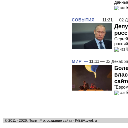
данные
340
СОБЫТИЯ
—
11:21
— 02 Д
Депу
росс
Сергей
россий
472
МИР
—
11:11
— 02 Декабря
Боле
влас
сайт
"Евром
325
© 2011 - 2026, Полит.Pro, создание сайта - IVEEV.tvvot.ru