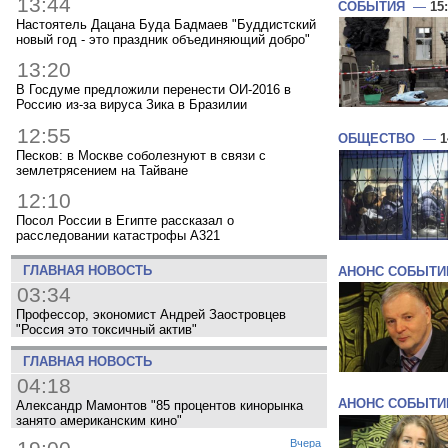
13:44
СОБЫТИЯ
—
15
Настоятель Дацана Буда Бадмаев "Буддистский
новый год - это праздник объединяющий добро"
13:20
В Госдуме предложили перенести ОИ-2016 в
Россию из-за вируса Зика в Бразилии
12:55
ОБЩЕСТВО
—
1
Песков: в Москве соболезнуют в связи с
землетрясением на Тайване
12:10
Посол России в Египте рассказал о
расследовании катастрофы A321
ГЛАВНАЯ НОВОСТЬ
АНОНС СОБЫТИ
03:34
Профессор, экономист Андрей Заостровцев
"Россия это токсичный актив"
ГЛАВНАЯ НОВОСТЬ
04:18
АНОНС СОБЫТИ
Александр Мамонтов "85 процентов кинорынка
занято американским кино"
Вчера