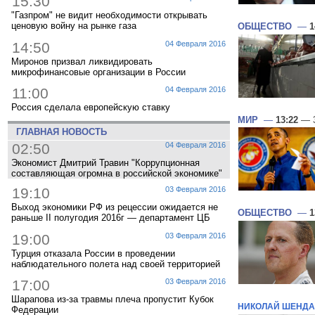
15:30
"Газпром" не видит необходимости открывать
ценовую войну на рынке газа
ОБЩЕСТВО
—
1
14:50
04 Февраля 2016
Миронов призвал ликвидировать
микрофинансовые организации в России
11:00
04 Февраля 2016
Россия сделала европейскую ставку
МИР
—
13:22
— 3
ГЛАВНАЯ НОВОСТЬ
02:50
04 Февраля 2016
Экономист Дмитрий Травин "Коррупционная
составляющая огромна в российской экономике"
19:10
03 Февраля 2016
Выход экономики РФ из рецессии ожидается не
ОБЩЕСТВО
—
1
раньше II полугодия 2016г — департамент ЦБ
19:00
03 Февраля 2016
Турция отказала России в проведении
наблюдательного полета над своей территорией
17:00
03 Февраля 2016
Шарапова из-за травмы плеча пропустит Кубок
НИКОЛАЙ ШЕНДА
Федерации