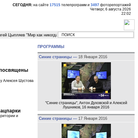
СЕГОДНЯ:
на сайте
17515
телепрограмм
и
3497
фоторепортажей
Четверг, 6 августа 2026
22:02
пляев "Мир как никогда близко стоит к угрозе третьей мировой войны"
ПРОГРАММЫ
Синие страницы —
18 Января 2016
е посвящены
 у Алексея Шустова
"Синие страницы", Антон Духовской и Алексей
Лушников, 16 января 2016
нацпарки
рритории и
Синие страницы —
17 Января 2016