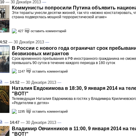
:10
— 30 Декабря 2013
—
Коммунисты попросили Путина объявить национ
Эти теракты унесли десятки жизней, так что «можно констатировать, ч
страна подверглась мощной террористической атаке»
427
оставить комментарий
4:52
— 30 Декабря 2013
—
В России с нового года ограничат срок пребыван
безвизовых мигрантов
Срок временного пребывания в РФ иностранного гражданина не смож
превышать 90 суток в течение каждого периода в 180 суток
1147
оставить комментарий
Й
—
14:52
— 30 Декабря 2013
—
Наталия Евдокимова в 18:30, 9 января 2014 на тел
"ВОТ!"
Телеведущая Наталия Евдокимова в гостях у Владимира Криличевског
«Родителям о детях»
1195
оставить комментарий
Й
—
14:47
— 30 Декабря 2013
—
Владимир Овчинников в 11:00, 9 января 2014 на т
"ВОТ!"