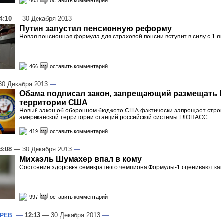
403
оставить комментарий
4:10
— 30 Декабря 2013
—
Путин запустил пенсионную реформу
Новая пенсионная формула для страховой пенсии вступит в силу с 1 я
466
оставить комментарий
0 Декабря 2013
—
Обама подписал закон, запрещающий размещать
территории США
Новый закон об оборонном бюджете США фактически запрещает стро
американской территории станций российской системы ГЛОНАСС
419
оставить комментарий
3:08
— 30 Декабря 2013
—
Михаэль Шумахер впал в кому
Состояние здоровья семикратного чемпиона Формулы-1 оценивают как
997
оставить комментарий
—
12:13
— 30 Декабря 2013
—
РЁВ