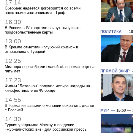
17:14
Сбербанк надеется договорится со всеми
валютными ипотечниками – Греф
16:30
В России в IV квартале начнут выпускать
ПОЛИТИКА
—
18
продовольственные карты
13:00
В Кремле отметили «глубокий кризис» в
отношениях с Турцией
12:25
Миллера переизбрали главой «Газпрома» еще на
пять лет
ПРЯМОЙ ЭФИР
17:23
Фильм "Батальон" получил четыре награды на
кинофестивале во Флориде
14:55
В Германии заявили о желании сохранить диалог
с Россией
МИР
—
16:59
— 3
14:30
Турция уведомила Москву о введении
«журналистских виз» для российской прессы