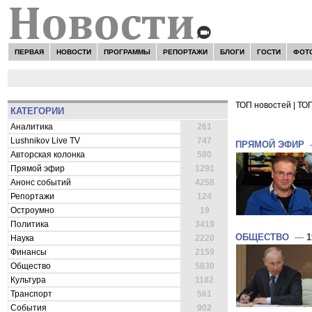
ПЕРВАЯ
НОВОСТИ
ПРОГРАММЫ
РЕПОРТАЖИ
БЛОГИ
ГОСТИ
ФОТ
ТОП новостей
|
ТОП
КАТЕГОРИИ
ВСЕ НОВОСТ
Аналитика
261
Lushnikov Live TV
747
ПРЯМОЙ ЭФИР
Авторская колонка
580
Прямой эфир
1291
Анонс событий
4258
Репортажи
124
Остроумно
19
Политика
3419
ОБЩЕСТВО
—
1
Наука
2220
Финансы
2159
Общество
5830
Культура
1182
Транспорт
561
События
902