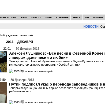
ОРЕПОРТАЖИ
ЭФИР
ПРЕССА
КИНО
СОБЫТИЯ
КНИГИ
МЫ
ПАМЯТЬ
НОВОСТИ:
Сергей Цы
 обсуждаемых новостей
И -
2013
»
ДЕКАБРЯ
»
30
—
22:01
— 30 Декабря 2013
—
Алексей Лушников: «Все песни в Северной Коре
лидерам, даже песни о любви»
Тележурналист Алексей Лушников и политолог Вадим Кузьмин в гостях
в специальном выпуске программы «Особый взгляд»
1565
оставить комментарий
9:50
— 30 Декабря 2013
—
Путин подписал указ о переводе заповедников в 
Теперь статус национальных парков позволяет сокращать границы те
работать на них
1513
оставить комментарий