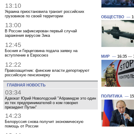
13:10
Украина приостановила транзит российских
грузовиков по своей территории
ОБЩЕСТВО
—
1
13:00
В России зафиксирован первый случай
заражения вирусом Зика
12:45
Босния и Герцеговина подала заявку на
вступление в Евросоюз
МИР
—
16:35
— 3
12:22
Правозащитник: финские власти депортируют
российскую пенсионерку
ГЛАВНАЯ НОВОСТЬ
03:34
ПОЛИТИКА
—
15
Адвокат Юрий Новолодский "Абрамидзе это один
из тех предпринимателей о ком говорил
президент Путин"
14:23
Белоруссия снова получит экономическую
помощь от России