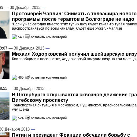
29
— 30 Декабря 2013
—
Протоиерей Чаплин: Снимать с телеэфира новог
программы после терактов в Волгограде не надо
"Если у нас сегодня вместо этих тупых шоу будет какая-то тупая паник
распространяться по всем каналам, будет ещё хуже", - Чаплин
549
оставить комментарий
9:07
— 30 Декабря 2013
—
Михаил Ходорковский получил швейцарскую визу
Как сообщили в посольстве, Ходорковский получил визу на три месяца
465
оставить комментарий
8:55
— 30 Декабря 2013
—
В Петербурге открывается сквозное движение тр
Витебскому проспекту
Транспортная ситуация в Московском, Пушкинском, Красносельском ра
улучшена
524
оставить комментарий
0 Декабря 2013
—
Путин и президент Франции обсудили борьбу с