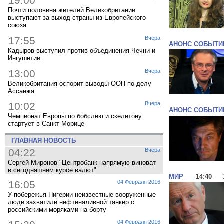
19:00
Почти половина жителей Великобритании
выступают за выход страны из Европейского
союза
17:55
Вчера
АНОНС СОБЫТИ
Кадыров выступил против объединения Чечни и
Ингушетии
13:00
Вчера
Великобритания оспорит выводы ООН по делу
Ассанжа
10:02
Вчера
АНОНС СОБЫТИ
Чемпионат Европы по бобслею и скелетону
стартует в Санкт-Морице
ГЛАВНАЯ НОВОСТЬ
04:22
Вчера
Сергей Миронов "Центробанк напрямую виноват
в сегодняшнем курсе валют"
МИР
—
14:40
— 3
16:05
04 Февраля 2016
У побережья Нигерии неизвестные вооруженные
люди захватили нефтеналивной танкер с
российскими моряками на борту
04 Февраля 2016