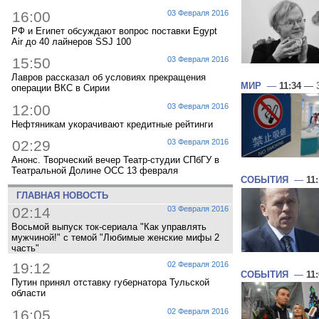
16:00
03 Февраля 2016
РФ и Египет обсуждают вопрос поставки Egypt
Air до 40 лайнеров SSJ 100
15:50
03 Февраля 2016
Лавров рассказал об условиях прекращения
МИР
—
11:34
— 3
операции ВКС в Сирии
12:00
03 Февраля 2016
Нефтяникам укорачивают кредитные рейтинги
02:29
03 Февраля 2016
Анонс. Творческий вечер Театр-студии СПбГУ в
Театральной Долине ОСС 13 февраля
СОБЫТИЯ
—
11
ГЛАВНАЯ НОВОСТЬ
02:14
03 Февраля 2016
Восьмой выпуск ток-сериала "Как управлять
мужчиной!" с темой "Любимые женские мифы 2
часть"
19:12
02 Февраля 2016
СОБЫТИЯ
—
11
Путин принял отставку губернатора Тульской
области
16:05
02 Февраля 2016