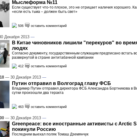
Мыслефо­рма №11
Если существует что-то плохое, это не отрицает наличия хорошего. Ка
«если есть тьма – должен быть свет»
506
оставить комментарий
0 Декабря 2013
—
В Китае чиновников лишили "перекуров" во время
людях
Согласно документу, государственным служащим предписано встать во
развернутой в стране антитабачной кампании
412
оставить комментарий
:18
— 30 Декабря 2013
—
Путин отправил в Волгоград главу ФСБ
Владимир Путин отправил директора ФСБ Александра Бортникова в Вол
сутки произошли два теракта
463
оставить комментарий
:00
— 30 Декабря 2013
—
Greenpeace: все иностранные активисты c Arctic S
покинули Россию
Последним выехал поляк Томаш Дземянчук