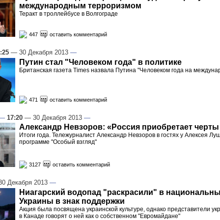
международным терроризмом
Теракт в троллейбусе в Волгограде
447
оставить комментарий
:25
— 30 Декабря 2013
—
Путин стал "Человеком года" в политике
Британская газета Times назвала Путина "Человеком года на междуна
471
оставить комментарий
—
17:20
— 30 Декабря 2013
—
Александр Невзоров: «Россия приобретает черты
Итоги года. Тележурналист Александр Невзоров в гостях у Алексея Лу
программе "Особый взгляд"
3127
оставить комментарий
0 Декабря 2013
—
Ниагарский водопад "раскрасили" в национальны
Украины в знак поддержки
Акция была посвящена украинской культуре, однако представители у
в Канаде говорят о ней как о собственном "Евромайдане"