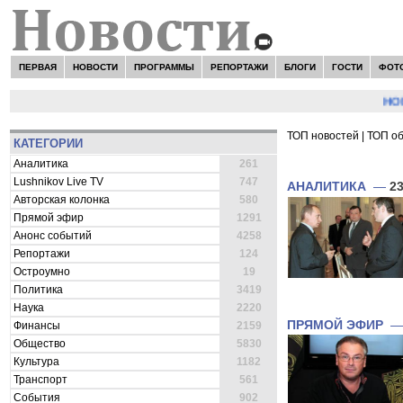
ПЕРВАЯ
НОВОСТИ
ПРОГРАММЫ
РЕПОРТАЖИ
БЛОГИ
ГОСТИ
ФОТ
НОВОСТИ
ТОП новостей
|
ТОП о
КАТЕГОРИИ
ВСЕ НОВОСТИ 
Аналитика
261
Lushnikov Live TV
747
АНАЛИТИКА
—
23
Авторская колонка
580
Прямой эфир
1291
Анонс событий
4258
Репортажи
124
Остроумно
19
Политика
3419
Наука
2220
ПРЯМОЙ ЭФИР
Финансы
2159
Общество
5830
Культура
1182
Транспорт
561
События
902