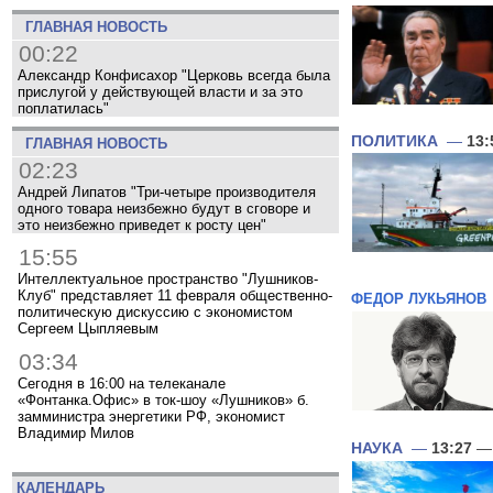
ГЛАВНАЯ НОВОСТЬ
00:22
Александр Конфисахор "Церковь всегда была
прислугой у действующей власти и за это
поплатилась"
ПОЛИТИКА
—
13:
ГЛАВНАЯ НОВОСТЬ
02:23
Андрей Липатов "Три-четыре производителя
одного товара неизбежно будут в сговоре и
это неизбежно приведет к росту цен"
15:55
Интеллектуальное пространство "Лушников-
Клуб" представляет 11 февраля общественно-
ФЕДОР ЛУКЬЯНОВ
политическую дискуссию с экономистом
Сергеем Цыпляевым
03:34
Сегодня в 16:00 на телеканале
«Фонтанка.Офис» в ток-шоу «Лушников» б.
замминистра энергетики РФ, экономист
Владимир Милов
НАУКА
—
13:27
— 
КАЛЕНДАРЬ