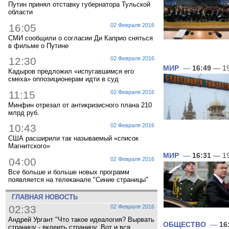
Путин принял отставку губернатора Тульской
области
16:05
02 Февраля 2016
СМИ сообщили о согласии Ди Каприо сняться
в фильме о Путине
12:30
02 Февраля 2016
МИР
—
16:49
— 19
Кадыров предложил «испугавшимся его
смеха» оппозиционерам идти в суд
11:15
02 Февраля 2016
Минфин отрезал от антикризисного плана 210
млрд руб.
10:43
02 Февраля 2016
США расширили так называемый «список
Магнитского»
МИР
—
16:31
— 19
04:00
02 Февраля 2016
Все больше и больше новых программ
появляется на телеканале "Синие страницы"
ГЛАВНАЯ НОВОСТЬ
02:33
02 Февраля 2016
Андрей Ургант "Что такое идеалогия? Вырвать
ОБЩЕСТВО
—
16
страницу - вклеить страницу. Вот и вся