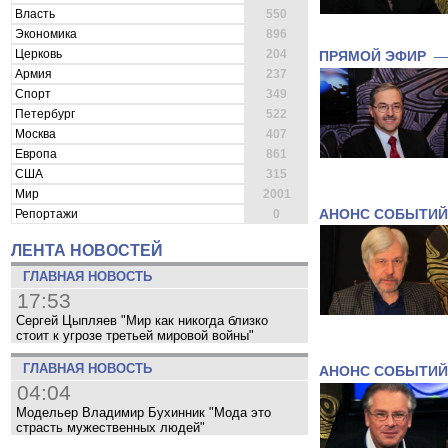
Власть
550
Экономика
896
Церковь
204
ПРЯМОЙ ЭФИР
Армия
237
Спорт
349
Петербург
522
Москва
407
Европа
861
США
315
Мир
2001
АНОНС СОБЫТИЙ
Репортажи
0
ЛЕНТА НОВОСТЕЙ
ГЛАВНАЯ НОВОСТЬ
17:53
Сергей Цыпляев "Мир как никогда близко
стоит к угрозе третьей мировой войны"
ГЛАВНАЯ НОВОСТЬ
АНОНС СОБЫТИЙ
04:04
Модельер Владимир Бухинник "Мода это
страсть мужественных людей"