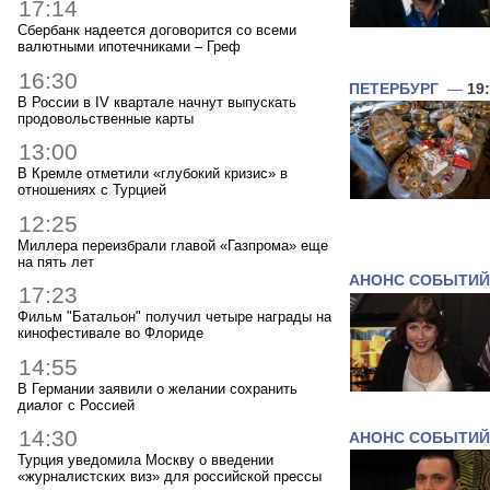
17:14
Сбербанк надеется договорится со всеми
валютными ипотечниками – Греф
16:30
ПЕТЕРБУРГ
—
19
В России в IV квартале начнут выпускать
продовольственные карты
13:00
В Кремле отметили «глубокий кризис» в
отношениях с Турцией
12:25
Миллера переизбрали главой «Газпрома» еще
на пять лет
АНОНС СОБЫТИЙ
17:23
Фильм "Батальон" получил четыре награды на
кинофестивале во Флориде
14:55
В Германии заявили о желании сохранить
диалог с Россией
14:30
АНОНС СОБЫТИЙ
Турция уведомила Москву о введении
«журналистских виз» для российской прессы