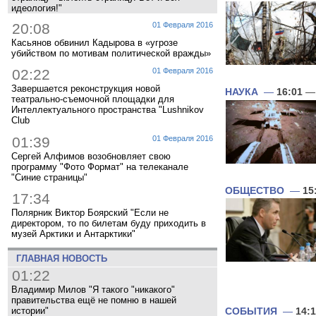
идеология!"
20:08
01 Февраля 2016
Касьянов обвинил Кадырова в «угрозе
убийством по мотивам политической вражды»
02:22
01 Февраля 2016
Завершается реконструкция новой
НАУКА
—
16:01
— 
театрально-съемочной площадки для
Интеллектуального пространства "Lushnikov
Club
01:39
01 Февраля 2016
Сергей Алфимов возобновляет свою
программу "Фото Формат" на телеканале
"Синие страницы"
ОБЩЕСТВО
—
15
17:34
Полярник Виктор Боярский "Если не
директором, то по билетам буду приходить в
музей Арктики и Антарктики"
ГЛАВНАЯ НОВОСТЬ
01:22
Владимир Милов "Я такого "никакого"
правительства ещё не помню в нашей
истории"
СОБЫТИЯ
—
14: