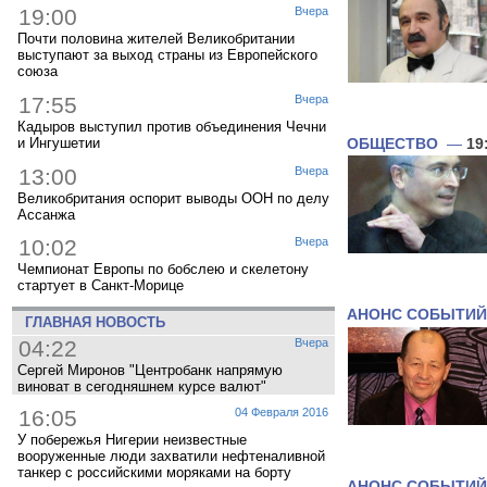
19:00
Вчера
Почти половина жителей Великобритании
выступают за выход страны из Европейского
союза
17:55
Вчера
Кадыров выступил против объединения Чечни
и Ингушетии
ОБЩЕСТВО
—
19
13:00
Вчера
Великобритания оспорит выводы ООН по делу
Ассанжа
10:02
Вчера
Чемпионат Европы по бобслею и скелетону
стартует в Санкт-Морице
АНОНС СОБЫТИЙ
ГЛАВНАЯ НОВОСТЬ
04:22
Вчера
Сергей Миронов "Центробанк напрямую
виноват в сегодняшнем курсе валют"
16:05
04 Февраля 2016
У побережья Нигерии неизвестные
вооруженные люди захватили нефтеналивной
танкер с российскими моряками на борту
АНОНС СОБЫТИЙ