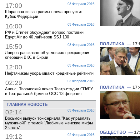
17:00
03 Февраля 2016
Шарапова из-за травмы плеча пропустит
Кубок Федерации
16:00
03 Февраля 2016
РФ и Египет обсуждают вопрос поставки
Egypt Air до 40 лайнеров SSJ 100
ПОЛИТИКА
—
17:
15:50
03 Февраля 2016
Лавров рассказал об условиях прекращения
операции ВКС в Сирии
12:00
03 Февраля 2016
Нефтяникам укорачивают кредитные рейтинги
02:29
03 Февраля 2016
ПОЛИТИКА
—
17:
Анонс. Творческий вечер Театр-студии СПбГУ
в Театральной Долине ОСС 13 февраля
ГЛАВНАЯ НОВОСТЬ
02:14
03 Февраля 2016
Восьмой выпуск ток-сериала "Как управлять
мужчиной!" с темой "Любимые женские мифы
2 часть"
ОБЩЕСТВО
—
17
19:12
02 Февраля 2016