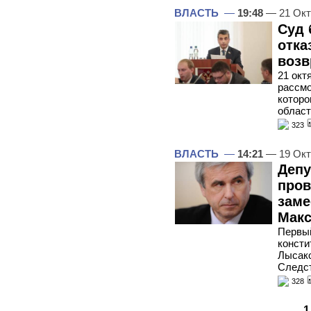
ВЛАСТЬ
—
19:48
— 21 Окт
Суд 
отка
возв
21 окт
рассмо
которо
област
323
ВЛАСТЬ
—
14:21
— 19 Окт
Депу
пров
заме
Макс
Первый
консти
Лысако
Следс
328
1