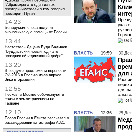
Пути
Адвокат Юрий Новолодский
"Абрамидзе это один из тех
Клим
предпринимателей о ком говорил
инте
президент Путин"
Презид
14:23
указ о
Белоруссия снова получит
руково
экономическую помощь от России
Герман
13:44
370
Настоятель Дацана Буда Бадмаев
"Буддистский новый год - это
ВЛАСТЬ
—
19:59
— 30 Дек
праздник объединяющий добро"
Прав
13:20
врем
В Госдуме предложили перенести
для 
ОИ-2016 в Россию из-за вируса
Россий
Зика в Бразилии
перехо
12:55
для на
алкого
Песков: в Москве соболезнуют в
связи с землетрясением на
404
Тайване
12:10
ВЛАСТЬ
—
12:36
— 29 Дек
Посол России в Египте рассказал о
Медв
расследовании катастрофы A321
прод