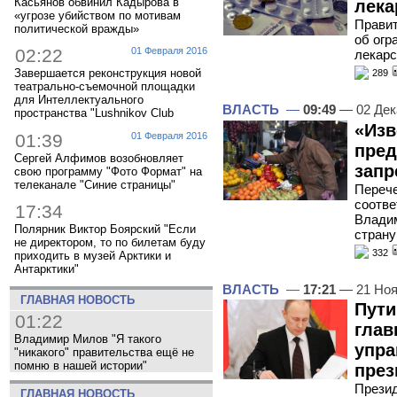
Касьянов обвинил Кадырова в
лека
«угрозе убийством по мотивам
Правит
политической вражды»
об огр
02:22
01 Февраля 2016
лекарс
Завершается реконструкция новой
289
театрально-съемочной площадки
для Интеллектуального
ВЛАСТЬ
—
09:49
— 02 Дек
пространства "Lushnikov Club
«Изв
01:39
01 Февраля 2016
пред
Сергей Алфимов возобновляет
запр
свою программу "Фото Формат" на
телеканале "Синие страницы"
Перече
соотве
17:34
Владим
Полярник Виктор Боярский "Если
страну
не директором, то по билетам буду
332
приходить в музей Арктики и
Антарктики"
ВЛАСТЬ
—
17:21
— 21 Ноя
ГЛАВНАЯ НОВОСТЬ
Пути
01:22
глав
Владимир Милов "Я такого
упра
"никакого" правительства ещё не
помню в нашей истории"
през
Презид
ГЛАВНАЯ НОВОСТЬ