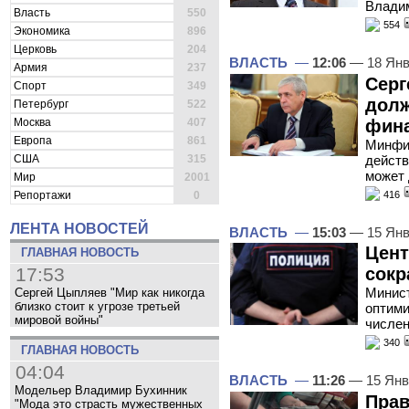
Владим
Власть
550
554
Экономика
896
Церковь
204
ВЛАСТЬ
—
12:06
— 18 Янв
Армия
237
Серг
Спорт
349
долж
Петербург
522
фин
Москва
407
Европа
861
Минфин
действ
США
315
может 
Мир
2001
416
Репортажи
0
ЛЕНТА НОВОСТЕЙ
ВЛАСТЬ
—
15:03
— 15 Янв
Цент
ГЛАВНАЯ НОВОСТЬ
сокр
17:53
Минист
Сергей Цыпляев "Мир как никогда
близко стоит к угрозе третьей
оптими
мировой войны"
числен
340
ГЛАВНАЯ НОВОСТЬ
04:04
ВЛАСТЬ
—
11:26
— 15 Янв
Модельер Владимир Бухинник
Прав
"Мода это страсть мужественных