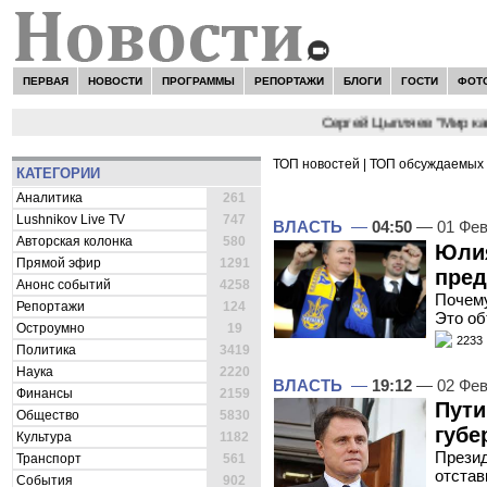
ПЕРВАЯ
НОВОСТИ
ПРОГРАММЫ
РЕПОРТАЖИ
БЛОГИ
ГОСТИ
ФОТ
НОВОСТИ:
Сергей Цыпляев "Мир как никог
ТОП новостей
|
ТОП обсуждаемых 
КАТЕГОРИИ
ВСЕ НОВОСТИ -
ВЛАСТЬ
Аналитика
261
Lushnikov Live TV
747
ВЛАСТЬ
—
04:50
— 01 Фев
Авторская колонка
580
Юлия
Прямой эфир
1291
пред
Анонс событий
4258
Почему
Репортажи
124
Это об
Остроумно
19
2233
Политика
3419
Наука
2220
ВЛАСТЬ
—
19:12
— 02 Фев
Финансы
2159
Пути
Общество
5830
губе
Культура
1182
Презид
Транспорт
561
отстав
События
902