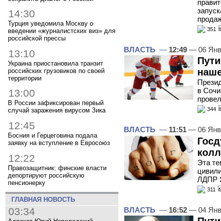
правит
запуск
14:30
продаж
Турция уведомила Москву о
351
введении «журналистских виз» для
российской прессы
ВЛАСТЬ
—
12:49
— 06 Янв
13:10
Пути
Украина приостановила транзит
наше
российских грузовиков по своей
территории
Презид
в Сочи
13:00
провел
В России зафиксирован первый
344
случай заражения вирусом Зика
12:45
ВЛАСТЬ
—
11:51
— 06 Янв
Босния и Герцеговина подала
Госд
заявку на вступление в Евросоюз
колл
12:22
Эта те
Правозащитник: финские власти
цивили
депортируют российскую
ЛДПР 
пенсионерку
311
ГЛАВНАЯ НОВОСТЬ
03:34
ВЛАСТЬ
—
16:52
— 04 Янв