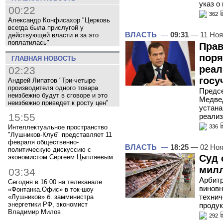
указ о
00:22
362
Александр Конфисахор "Церковь
всегда была прислугой у
ВЛАСТЬ
—
09:31
— 11 Ноя
действующей власти и за это
поплатилась"
Прав
поря
ГЛАВНАЯ НОВОСТЬ
реал
02:23
госу
Андрей Липатов "Три-четыре
производителя одного товара
Предсе
неизбежно будут в сговоре и это
Медвед
неизбежно приведет к росту цен"
устана
15:55
реализ
Интеллектуальное пространство
336
"Лушников-Клуб" представляет 11
февраля общественно-
ВЛАСТЬ
—
18:25
— 02 Ноя
политическую дискуссию с
Суд 
экономистом Сергеем Цыпляевым
милл
03:34
Арбит
Сегодня в 16:00 на телеканале
виновн
«Фонтанка.Офис» в ток-шоу
технич
«Лушников» б. замминистра
энергетики РФ, экономист
проду
Владимир Милов
292