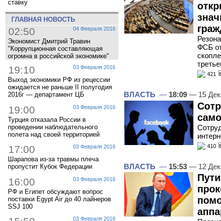
ставку
откр
знач
ГЛАВНАЯ НОВОСТЬ
граж
02:50
04 Февраля 2016
Резона
Экономист Дмитрий Травин
ФСБ от
"Коррупционная составляющая
скопле
огромна в российской экономике"
третье
19:10
03 Февраля 2016
421
Выход экономики РФ из рецессии
ожидается не раньше II полугодия
ВЛАСТЬ
—
18:09
— 15 Дек
2016г — департамент ЦБ
Сотр
19:00
03 Февраля 2016
само
Турция отказала России в
проведении наблюдательного
Сотру
полета над своей территорией
интерн
410
17:00
03 Февраля 2016
Шарапова из-за травмы плеча
ВЛАСТЬ
—
15:53
— 12 Дек
пропустит Кубок Федерации
Пути
16:00
03 Февраля 2016
прок
РФ и Египет обсуждают вопрос
пом
поставки Egypt Air до 40 лайнеров
SSJ 100
аппа
03 Февраля 2016