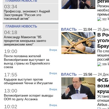
реги
ГЛАВНАЯ НОВОСТЬ
03:34
Регио
необхо
Профессор, экономист Андрей
премье
Заостровцев "Россия это
токсичный актив"
322
ГЛАВНАЯ НОВОСТЬ
ВЛАСТЬ
—
11:04
— 25 Дек
04:18
В Ро
Александр Мамонтов "85
угол
процентов кинорынка занято
американским кино"
Брау
19:00
Вчера
По сло
мошенн
Почти половина жителей
россий
Великобритании выступают за
выход страны из Европейского
339
союза
17:55
Вчера
ВЛАСТЬ
—
15:56
— 24 Дек
ФСБ 
Кадыров выступил против
объединения Чечни и Ингушетии
возм
13:00
Вчера
круш
Великобритания оспорит выводы
Устано
ООН по делу Ассанжа
отноше
Airbus
10:02
Вчера