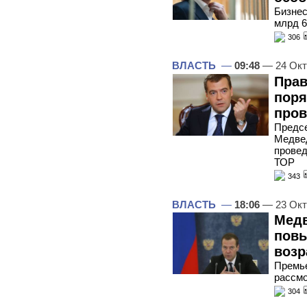
Бизнес
млрд 6
306
ВЛАСТЬ
—
09:48
— 24 Окт
Прав
поря
пров
Предсе
Медвед
провед
ТОР
343
ВЛАСТЬ
—
18:06
— 23 Окт
Медв
повы
возр
Премье
рассмо
304