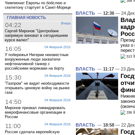
358
Чемпионат Европы по бобслею и
скелетону стартует в Санкт-Морице
ВЛАСТЬ
—
12:36
— 24 Дек
ГЛАВНАЯ НОВОСТЬ
Влад
04:22
Вчера
кадр
Сергей Миронов "Центробанк
Росс
напрямую виноват в сегодняшнем
Презид
курсе валют"
указ о
16:05
04 Февраля 2016
перест
У побережья Нигерии неизвестные
513
вооруженные люди захватили
нефтеналивной танкер с
российскими моряками на борту
ВЛАСТЬ
—
11:17
— 23 Дек
Госд
15:30
04 Февраля 2016
отчи
"Газпром" не видит необходимости
открывать ценовую войну на рынке
фин
газа
Нижняя
14:50
04 Февраля 2016
законо
(оконч
Миронов призвал ликвидировать
микрофинансовые организации в
336
России
ВЛАСТЬ
—
18:58
— 22 Дек
11:00
04 Февраля 2016
Госд
Россия сделала европейскую