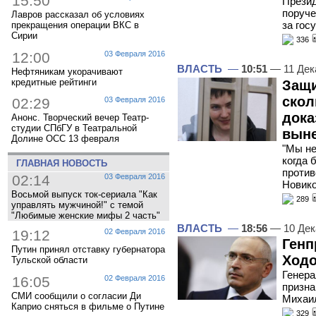
15:50
Презид
поруче
Лавров рассказал об условиях
за гос
прекращения операции ВКС в
Сирии
336
12:00
03 Февраля 2016
ВЛАСТЬ
—
10:51
— 11 Дек
Нефтяникам укорачивают
кредитные рейтинги
Защи
скол
02:29
03 Февраля 2016
дока
Анонс. Творческий вечер Театр-
студии СПбГУ в Театральной
выне
Долине ОСС 13 февраля
"Мы не
когда 
ГЛАВНАЯ НОВОСТЬ
против
02:14
03 Февраля 2016
Новик
Восьмой выпуск ток-сериала "Как
289
управлять мужчиной!" с темой
"Любимые женские мифы 2 часть"
ВЛАСТЬ
—
18:56
— 10 Дек
19:12
02 Февраля 2016
Генп
Путин принял отставку губернатора
Ходо
Тульской области
Генера
16:05
02 Февраля 2016
призна
СМИ сообщили о согласии Ди
Михаил
Каприо сняться в фильме о Путине
329