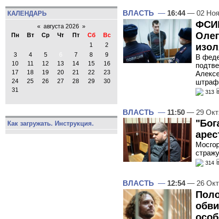
ВЛАСТЬ
—
16:44
— 02 Ноя
КАЛЕНДАРЬ
ФСИ
«
августа 2026
»
Олег
Пн
Вт
Ср
Чт
Пт
Сб
Вс
изол
1
2
3
4
5
6
7
8
9
В феде
10
11
12
13
14
15
16
подтве
17
18
19
20
21
22
23
Алексе
штраф
24
25
26
27
28
29
30
31
313
ВЛАСТЬ
—
11:50
— 29 Окт
"Бог
Как загружать. Инструкция.
арес
Мосгор
стражу
314
ВЛАСТЬ
—
12:54
— 26 Окт
Поло
обви
особ