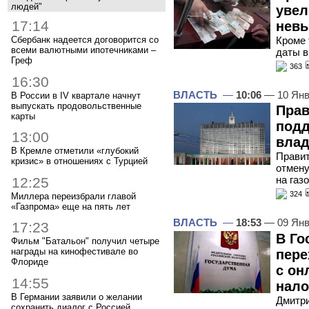
людей"
увел
17:14
невы
Кроме 
Сбербанк надеется договорится со
всеми валютными ипотечниками –
даты в
Греф
363
16:30
ВЛАСТЬ
—
10:06
— 10 Янв
В России в IV квартале начнут
выпускать продовольственные
Прав
карты
подд
13:00
влад
В Кремле отметили «глубокий
Правит
кризис» в отношениях с Турцией
отмену
на газ
12:25
324
Миллера переизбрали главой
«Газпрома» еще на пять лет
ВЛАСТЬ
—
18:53
— 09 Янв
17:23
В Го
Фильм "Батальон" получил четыре
награды на кинофестивале во
пере
Флориде
с он
14:55
нало
В Германии заявили о желании
Дмитри
сохранить диалог с Россией