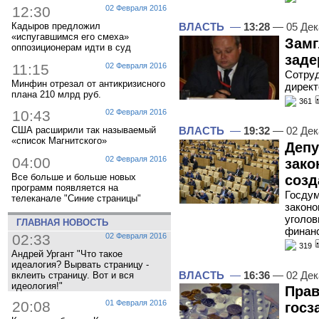
12:30
02 Февраля 2016
Кадыров предложил
ВЛАСТЬ
—
13:28
— 05 Дек
«испугавшимся его смеха»
Замг
оппозиционерам идти в суд
заде
11:15
02 Февраля 2016
Сотруд
Минфин отрезал от антикризисного
директ
плана 210 млрд руб.
361
10:43
02 Февраля 2016
ВЛАСТЬ
—
19:32
— 02 Дек
США расширили так называемый
«список Магнитского»
Депу
04:00
02 Февраля 2016
зако
Все больше и больше новых
созд
программ появляется на
Госдум
телеканале "Синие страницы"
законо
уголов
ГЛАВНАЯ НОВОСТЬ
финан
02:33
02 Февраля 2016
319
Андрей Ургант "Что такое
идеалогия? Вырвать страницу -
ВЛАСТЬ
—
16:36
— 02 Дек
вклеить страницу. Вот и вся
идеология!"
Прав
20:08
01 Февраля 2016
госз