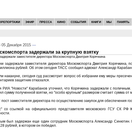
ОРЕПОРТАЖИ
ЭФИР
ПРЕССА
КИНО
СОБЫТИЯ
КНИГИ
МЫ
ПАМЯТЬ
8
05 Декабря 2015
—
комспорта задержали за крупную взятку
 задержали заместителя директора Москомспорта Дмитрия Корячкина
ии задержали заместителя директора Москомспорта Дмитрия Корячкина, по
миллиона рублей. Об этом сегодня ТАСС сообщил адвокат Александр Карабан
и накануне, сегодня суд рассмотрит вопрос об избрании ему меры пресечения
нтариев защитник отказался.
 РИА "Новости" Карабанов уточнил, что Корячкина задержали с поличным. 
ил сумму полученной взятки, но "особо крупным" размером считает сумма от 
 пост заместителя директора по осуществлению закупок для обеспечения го
с" со ссылкой на официального представителя московского ГСУ СК РФ
ности.
ным был задержан еще один сотрудник Москомспорта Александр Синютин. П
28 рублей, в котором он победил.