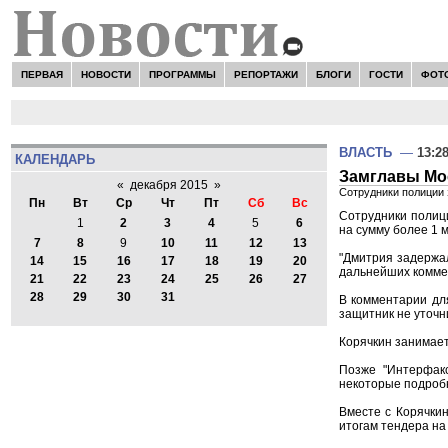
ПЕРВАЯ
НОВОСТИ
ПРОГРАММЫ
РЕПОРТАЖИ
БЛОГИ
ГОСТИ
ФОТ
ВЛАСТЬ
—
13:2
КАЛЕНДАРЬ
Замглавы Мос
«
декабря 2015
»
Сотрудники полиции
Пн
Вт
Ср
Чт
Пт
Сб
Вс
Сотрудники полиц
1
2
3
4
5
6
на сумму более 1 
7
8
9
10
11
12
13
"Дмитрия задержал
14
15
16
17
18
19
20
дальнейших комме
21
22
23
24
25
26
27
28
29
30
31
В комментарии для
защитник не уточн
Корячкин занимает
Позже "Интерфак
некоторые подроб
Вместе с Корячки
итогам тендера на 