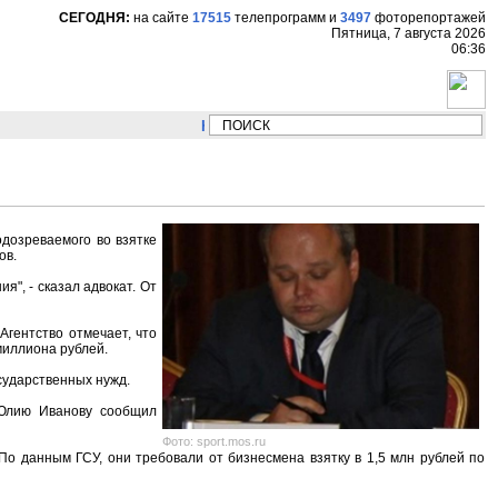
СЕГОДНЯ:
на сайте
17515
телепрограмм
и
3497
фоторепортажей
Пятница, 7 августа 2026
06:36
НОВОСТИ:
Сергей Цыпляев "Мир как никогда
дозреваемого во взятке
ов.
", - сказал адвокат. От
Агентство отмечает, что
миллиона рублей.
сударственных нужд.
 Юлию Иванову сообщил
Фото: sport.mos.ru
о данным ГСУ, они требовали от бизнесмена взятку в 1,5 млн рублей по