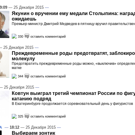
9:09
— 25 Декабря 2015
—
Якунин о вручении ему медали Столыпина: наград
ожидаешь
Премьер-министр Дмитрий Медведев в пятницу вручил правительстве
330
оставить комментарий
 25 Декабря 2015
—
Преждевременные роды предотвратят, заблокиро
молекулу
Предотвратить преждевременные роды можно, «выключив» определен
матке
344
оставить комментарий
 25 Декабря 2015
—
Ковтун выиграл третий чемпионат России по фиг
катанию подряд
В Екатеринбурге продолжается соревновательный день у фигуристов
325
оставить комментарий
—
18:12
— 25 Декабря 2015
—
А
Выбираем зонтик