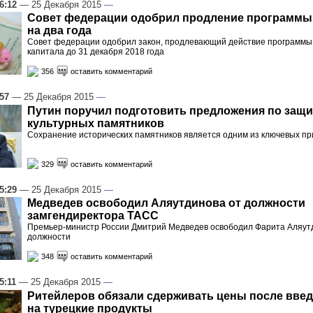
6:12
— 25 Декабря 2015
—
Совет федерации одобрил продление программы
на два года
Совет федерации одобрил закон, продлевающий действие программы
капитала до 31 декабря 2018 года
356
оставить комментарий
:57
— 25 Декабря 2015
—
Путин поручил подготовить предложения по защи
культурных памятников
Сохранение исторических памятников является одним из ключевых п
329
оставить комментарий
5:29
— 25 Декабря 2015
—
Медведев освободил Аляутдинова от должности
замгендиректора ТАСС
Премьер-министр России Дмитрий Медведев освободил Фарита Аляут
должности
348
оставить комментарий
5:11
— 25 Декабря 2015
—
Ритейлеров обязали сдерживать цены после введ
на турецкие продукты