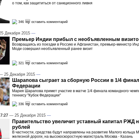
о том, как защититься от санкционного ливня
346
оставить комментарий
5 Декабря 2015
—
Премьер Индии прибыл с необъявленным визито
Возвращаясь из поездки в Россию и Афганистан, премьер-министр И
Моди совершил необъявленный ранее визит
321
оставить комментарий
 25 Декабря 2015
—
Шарапова сыграет за сборную России в 1/4 финал
Федерации
Мария Шарапова примет участие в матче 1/4 финала командного чемп
теннису "Кубок Федерации"
336
оставить комментарий
17:27
— 25 Декабря 2015
—
Правительство увеличит уставный капитал РЖД н
рублей
В частности, средства будут направлены на развитие Малого кольца 
железной дороги, на высокоскоростную магистраль Москва - Казань