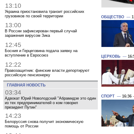
13:10
Украина приостановила транзит российских
грузовиков по своей территории
ОБЩЕСТВО
—
1
13:00
В России зафиксирован первый случай
заражения вирусом Зика
12:45
Босния и Герцеговина подала заявку на
вступление в Евросоюз
ЦЕРКОВЬ
—
16:
12:22
Правозащитник: финские власти депортируют
российскую пенсионерку
ГЛАВНАЯ НОВОСТЬ
03:34
СПОРТ
—
16:36
—
Адвокат Юрий Новолодский "Абрамидзе это один
из тех предпринимателей о ком говорил
президент Путин"
14:23
Белоруссия снова получит экономическую
помощь от России