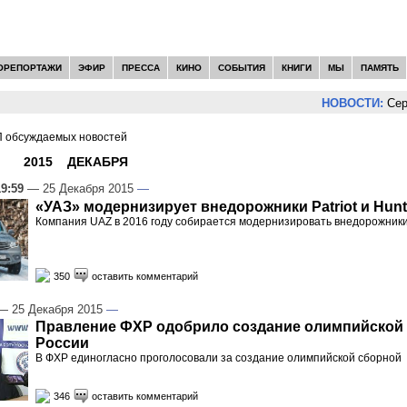
ОРЕПОРТАЖИ
ЭФИР
ПРЕССА
КИНО
СОБЫТИЯ
КНИГИ
МЫ
ПАМЯТЬ
НОВОСТИ:
Сергей Цы
 обсуждаемых новостей
И -
2015
»
ДЕКАБРЯ
»
25
19:59
— 25 Декабря 2015
—
«УАЗ» модернизирует внедорожники Patriot и Hunt
Компания UAZ в 2016 году собирается модернизировать внедорожники H
350
оставить комментарий
 25 Декабря 2015
—
Правление ФХР одобрило создание олимпийской
России
В ФХР единогласно проголосовали за создание олимпийской сборной
346
оставить комментарий