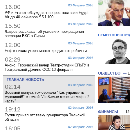
16:00
03 Февраля 2016
РФ и Египет обсуждают вопрос поставки Egypt
Air до 40 лайнеров SSJ 100
15:50
03 Февраля 2016
Лавров рассказал об условиях прекращения
СЕМЕН НОВОПРУ
операции ВКС в Сирии
12:00
03 Февраля 2016
Нефтяникам укорачивают кредитные рейтинги
02:29
03 Февраля 2016
Анонс. Творческий вечер Театр-студии СПбГУ в
Театральной Долине ОСС 13 февраля
ОБЩЕСТВО
—
1
ГЛАВНАЯ НОВОСТЬ
02:14
03 Февраля 2016
Восьмой выпуск ток-сериала "Как управлять
мужчиной!" с темой "Любимые женские мифы 2
часть"
19:12
02 Февраля 2016
ФИНАНСЫ
—
12
Путин принял отставку губернатора Тульской
области
16:05
02 Февраля 2016