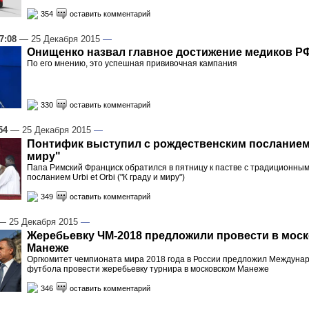
354
оставить комментарий
7:08
— 25 Декабря 2015
—
Онищенко назвал главное достижение медиков РФ
По его мнению, это успешная прививочная кампания
330
оставить комментарий
54
— 25 Декабря 2015
—
Понтифик выступил с рождественским посланием 
миру"
Папа Римский Франциск обратился в пятницу к пастве с традиционны
посланием Urbi et Orbi ("К граду и миру")
349
оставить комментарий
 25 Декабря 2015
—
Жеребьевку ЧМ-2018 предложили провести в мос
Манеже
Оргкомитет чемпионата мира 2018 года в России предложил Междун
футбола провести жеребьевку турнира в московском Манеже
346
оставить комментарий