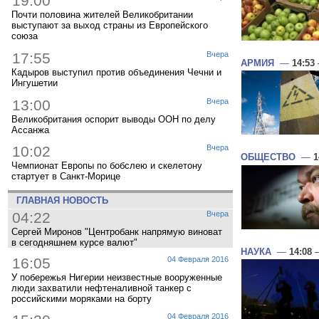
19:00
Почти половина жителей Великобритании
выступают за выход страны из Европейского
союза
17:55
Вчера
АРМИЯ
—
14:53
Кадыров выступил против объединения Чечни и
Ингушетии
13:00
Вчера
Великобритания оспорит выводы ООН по делу
Ассанжа
10:02
Вчера
ОБЩЕСТВО
—
1
Чемпионат Европы по бобслею и скелетону
стартует в Санкт-Морице
ГЛАВНАЯ НОВОСТЬ
04:22
Вчера
Сергей Миронов "Центробанк напрямую виноват
в сегодняшнем курсе валют"
НАУКА
—
14:08
—
16:05
04 Февраля 2016
У побережья Нигерии неизвестные вооруженные
люди захватили нефтеналивной танкер с
российскими моряками на борту
04 Февраля 2016