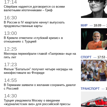
17:14
Сбербанк надеется договорится со всеми
валютными ипотечниками – Греф
16:30
В России в IV квартале начнут выпускать
МИР
—
18:09
— 2
продовольственные карты
13:00
В Кремле отметили «глубокий кризис» в
отношениях с Турцией
12:25
Миллера переизбрали главой «Газпрома» еще на
пять лет
СПОРТ
—
17:53
—
17:23
Фильм "Батальон" получил четыре награды на
кинофестивале во Флориде
14:55
В Германии заявили о желании сохранить диалог
с Россией
ТРАНСПОРТ
—
14:30
Турция уведомила Москву о введении
«журналистских виз» для российской прессы