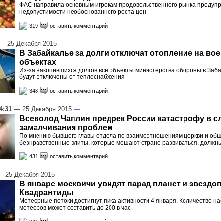
ФАС направила основным игрокам продовольственного рынка предуп
недопустимости необоснованного роста цен
319
оставить комментарий
— 25 Декабря 2015
—
В Забайкалье за долги отключат отопление на во
объектах
Из-за накопившихся долгов все объекты министерства обороны в Заба
будут отключены от теплоснабжения
348
оставить комментарий
4:31
— 25 Декабря 2015
—
Всеволод Чаплин предрек России катастрофу в с
замалчивания проблем
По мнению бывшего главы отдела по взаимоотношениям церкви и общ
безнравственные элиты, которые мешают стране развиваться, должн
431
оставить комментарий
 25 Декабря 2015
—
В январе москвичи увидят парад планет и звездо
Квадрантиды
Метеорные потоки достигнут пика активности 4 января. Количество 
метеоров может составить до 200 в час