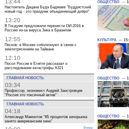
13:44
ОБЩЕСТВО
—
1
Настоятель Дацана Буда Бадмаев "Буддистский
новый год - это праздник объединяющий добро"
13:20
В Госдуме предложили перенести ОИ-2016 в
Россию из-за вируса Зика в Бразилии
12:55
КУЛЬТУРА
—
15
Песков: в Москве соболезнуют в связи с
землетрясением на Тайване
12:10
Посол России в Египте рассказал о
расследовании катастрофы A321
ГЛАВНАЯ НОВОСТЬ
ОБЩЕСТВО
—
1
03:34
Профессор, экономист Андрей Заостровцев
"Россия это токсичный актив"
ГЛАВНАЯ НОВОСТЬ
04:18
ОБЩЕСТВО
—
1
Александр Мамонтов "85 процентов кинорынка
занято американским кино"
Вчера