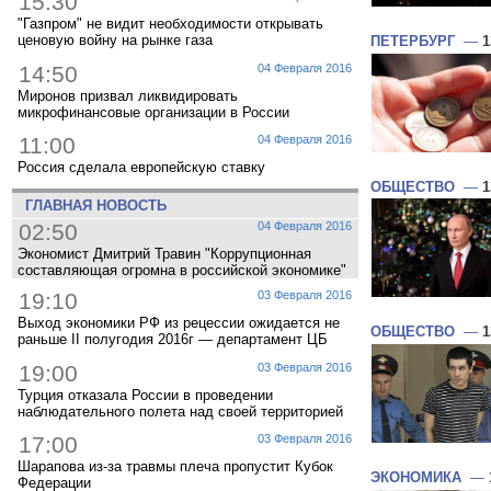
15:30
"Газпром" не видит необходимости открывать
ценовую войну на рынке газа
ПЕТЕРБУРГ
—
1
14:50
04 Февраля 2016
Миронов призвал ликвидировать
микрофинансовые организации в России
11:00
04 Февраля 2016
Россия сделала европейскую ставку
ОБЩЕСТВО
—
1
ГЛАВНАЯ НОВОСТЬ
02:50
04 Февраля 2016
Экономист Дмитрий Травин "Коррупционная
составляющая огромна в российской экономике"
19:10
03 Февраля 2016
Выход экономики РФ из рецессии ожидается не
ОБЩЕСТВО
—
1
раньше II полугодия 2016г — департамент ЦБ
19:00
03 Февраля 2016
Турция отказала России в проведении
наблюдательного полета над своей территорией
17:00
03 Февраля 2016
Шарапова из-за травмы плеча пропустит Кубок
ЭКОНОМИКА
—
Федерации