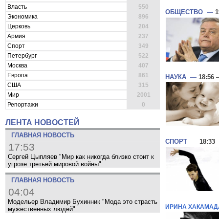
Власть
550
ОБЩЕСТВО
—
1
Экономика
896
Церковь
204
Армия
237
Спорт
349
Петербург
522
Москва
407
Европа
861
НАУКА
—
18:56
—
США
315
Мир
2001
Репортажи
0
ЛЕНТА НОВОСТЕЙ
ГЛАВНАЯ НОВОСТЬ
СПОРТ
—
18:33
—
17:53
Сергей Цыпляев "Мир как никогда близко стоит к
угрозе третьей мировой войны"
ГЛАВНАЯ НОВОСТЬ
04:04
Модельер Владимир Бухинник "Мода это страсть
ИРИНА ХАКАМАД
мужественных людей"