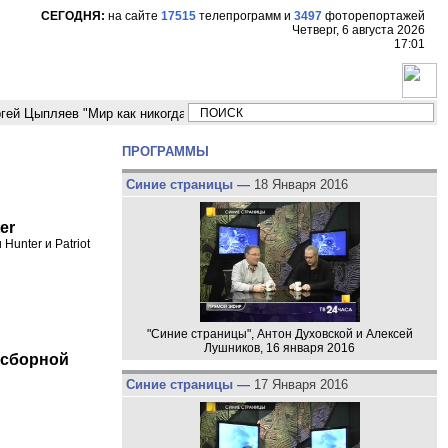
СЕГОДНЯ:
на сайте
17515
телепрограмм
и
3497
фоторепортажей
Четверг, 6 августа 2026
17:01
пляев "Мир как никогда близко стоит к угрозе третьей мировой войны"
ПРОГРАММЫ
Синие страницы —
18 Января 2016
er
unter и Patriot
"Синие страницы", Антон Духовской и Алексей
Лушников, 16 января 2016
 сборной
Синие страницы —
17 Января 2016