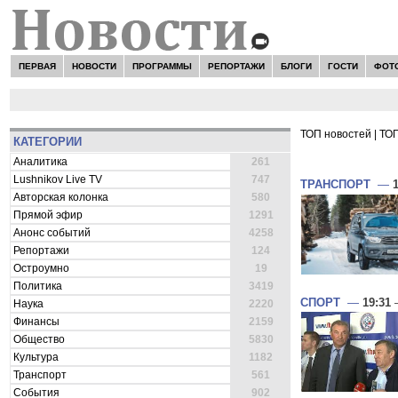
ПЕРВАЯ
НОВОСТИ
ПРОГРАММЫ
РЕПОРТАЖИ
БЛОГИ
ГОСТИ
ФОТ
ТОП новостей
|
ТОП
КАТЕГОРИИ
ВСЕ НОВОСТ
Аналитика
261
Lushnikov Live TV
747
ТРАНСПОРТ
—
Авторская колонка
580
Прямой эфир
1291
Анонс событий
4258
Репортажи
124
Остроумно
19
Политика
3419
СПОРТ
—
19:31
—
Наука
2220
Финансы
2159
Общество
5830
Культура
1182
Транспорт
561
События
902