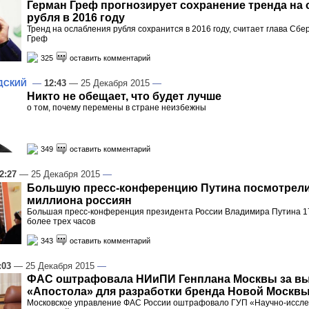
Герман Греф прогнозирует сохранение тренда на
рубля в 2016 году
Тренд на ослабления рубля сохранится в 2016 году, считает глава Сб
Греф
325
оставить комментарий
—
12:43
— 25 Декабря 2015
—
ДСКИЙ
Никто не обещает, что будет лучше
о том, почему перемены в стране неизбежны
349
оставить комментарий
2:27
— 25 Декабря 2015
—
Большую пресс-конференцию Путина посмотрели 
миллиона россиян
Большая пресс-конференция президента России Владимира Путина 1
более трех часов
343
оставить комментарий
:03
— 25 Декабря 2015
—
ФАС оштрафовала НИиПИ Генплана Москвы за в
«Апостола» для разработки бренда Новой Москв
Московское управление ФАС России оштрафовало ГУП «Научно-иссле