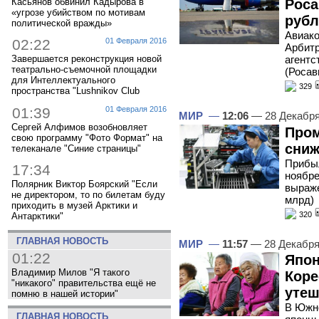
Касьянов обвинил Кадырова в
Роса
«угрозе убийством по мотивам
рубл
политической вражды»
Авиако
02:22
01 Февраля 2016
Арбитр
агентс
Завершается реконструкция новой
театрально-съемочной площадки
(Росав
для Интеллектуального
329
пространства "Lushnikov Club
01:39
01 Февраля 2016
МИР
—
12:06
— 28 Декабр
Сергей Алфимов возобновляет
Про
свою программу "Фото Формат" на
сниж
телеканале "Синие страницы"
Прибы
17:34
ноябре
Полярник Виктор Боярский "Если
выраже
не директором, то по билетам буду
млрд)
приходить в музей Арктики и
320
Антарктики"
ГЛАВНАЯ НОВОСТЬ
МИР
—
11:57
— 28 Декабря
01:22
Япон
Владимир Милов "Я такого
Коре
"никакого" правительства ещё не
утеш
помню в нашей истории"
В Южно
ГЛАВНАЯ НОВОСТЬ