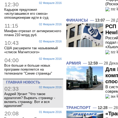
12:30
02 Февраля 2016
(Роско
Кадыров предложил
332
«испугавшимся его смеха»
оппозиционерам идти в суд
ФИНАНСЫ
—
13:07
— 28 Д
11:15
02 Февраля 2016
РСП 
Минфин отрезал от антикризисного
Hewl
плана 210 млрд руб.
Россий
10:43
02 Февраля 2016
подал 
«Хьюле
США расширили так называемый
«список Магнитского»
322
04:00
02 Февраля 2016
АРМИЯ
—
12:59
— 28 Дека
Все больше и больше новых
Для 
программ появляется на
телеканале "Синие страницы"
комп
спос
ГЛАВНАЯ НОВОСТЬ
В сист
02:33
02 Февраля 2016
соврем
Андрей Ургант "Что такое
364
идеалогия? Вырвать страницу -
вклеить страницу. Вот и вся
идеология!"
ТРАНСПОРТ
—
12:28
— 28
20:08
01 Февраля 2016
«Тра