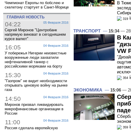
В Тюме
Чемпионат Европы по бобслею и
скелетону стартует в Санкт-Морице
экспед
Сибир
ГЛАВНАЯ НОВОСТЬ
319
04:22
05 Февраля 2016
Сергей Миронов "Центробанк
ТРАНСПОРТ
—
15:34
— 28
напрямую виноват в сегодняшнем
В Ка
курсе валют"
"диз
16:05
04 Февраля 2016
VW P
У побережья Нигерии неизвестные
"Дизай
вооруженные люди захватили
ощутим
нефтеналивной танкер с
российскими моряками на борту
автомо
исклю
15:30
04 Февраля 2016
354
"Газпром" не видит необходимости
открывать ценовую войну на рынке
ЭКОНОМИКА
—
15:06
— 28
газа
Сбер
14:50
04 Февраля 2016
приб
Миронов призвал ликвидировать
микрофинансовые организации в
паде
России
Сберба
эконом
11:00
04 Февраля 2016
359
Россия сделала европейскую