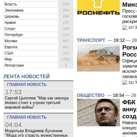
Минэ
Власть
550
Экономика
896
Пресс-
госком
Церковь
204
раскри
Армия
237
327
Спорт
349
Петербург
522
ТРАНСПОРТ
—
19:12
— 28
Москва
407
Pors
Европа
861
Росс
США
315
Мир
2001
Официа
заявля
Репортажи
0
исключ
запаха
ЛЕНТА НОВОСТЕЙ
331
ГЛАВНАЯ НОВОСТЬ
17:53
ОБЩЕСТВО
—
18:54
— 28 
Сергей Цыпляев "Мир как никогда
ФБК 
близко стоит к угрозе третьей
мировой войны"
анну
созд
ГЛАВНАЯ НОВОСТЬ
Наваль
04:04
концес
Модельер Владимир Бухинник
анони
"Мода это страсть мужественных