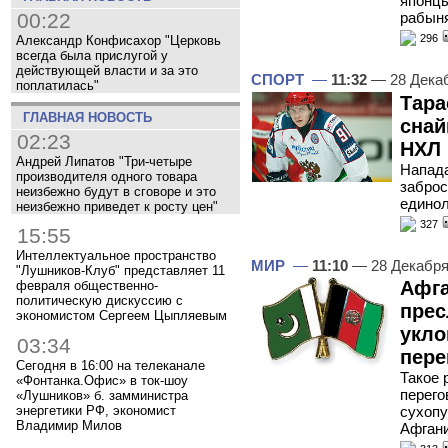
японцы
00:22
рабын
296
Александр Конфисахор "Церковь
всегда была прислугой у
действующей власти и за это
СПОРТ
—
11:32
— 28 Дека
поплатилась"
Тара
ГЛАВНАЯ НОВОСТЬ
снай
02:23
НХЛ
Андрей Липатов "Три-четыре
Напад
производителя одного товара
заброс
неизбежно будут в сговоре и это
единол
неизбежно приведет к росту цен"
327
15:55
Интеллектуальное пространство
МИР
—
11:10
— 28 Декабря
"Лушников-Клуб" представляет 11
Афга
февраля общественно-
политическую дискуссию с
прес
экономистом Сергеем Цыпляевым
укло
03:34
пере
Сегодня в 16:00 на телеканале
Такое 
«Фонтанка.Офис» в ток-шоу
перего
«Лушников» б. замминистра
энергетики РФ, экономист
сухопу
Владимир Милов
Афган