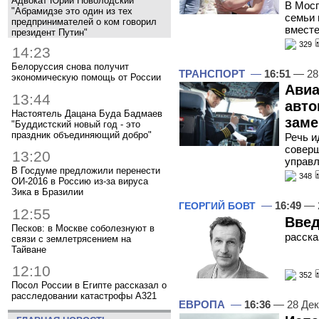
Адвокат Юрий Новолодский
В Мос
"Абрамидзе это один из тех
семьи 
предпринимателей о ком говорил
вместе
президент Путин"
329
14:23
Белоруссия снова получит
ТРАНСПОРТ
—
16:51
— 28
экономическую помощь от России
Авиа
13:44
авто
Настоятель Дацана Буда Бадмаев
заме
"Буддистский новый год - это
праздник объединяющий добро"
Речь и
соверш
13:20
управл
В Госдуме предложили перенести
348
ОИ-2016 в Россию из-за вируса
Зика в Бразилии
—
16:49
— 2
ГЕОРГИЙ БОВТ
12:55
Введ
Песков: в Москве соболезнуют в
расска
связи с землетрясением на
Тайване
12:10
352
Посол России в Египте рассказал о
расследовании катастрофы A321
ЕВРОПА
—
16:36
— 28 Дек