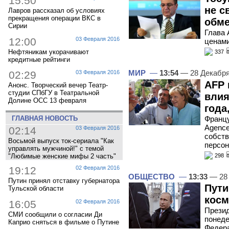
15:50
не с
Лавров рассказал об условиях
прекращения операции ВКС в
обме
Сирии
Глава 
12:00
03 Февраля 2016
ценами
Нефтяникам укорачивают
337
кредитные рейтинги
МИР
—
13:54
— 28 Декабр
02:29
03 Февраля 2016
AFP 
Анонс. Творческий вечер Театр-
студии СПбГУ в Театральной
влия
Долине ОСС 13 февраля
года
ГЛАВНАЯ НОВОСТЬ
Францу
Agence
02:14
03 Февраля 2016
собств
Восьмой выпуск ток-сериала "Как
персон
управлять мужчиной!" с темой
"Любимые женские мифы 2 часть"
298
19:12
02 Февраля 2016
ОБЩЕСТВО
—
13:33
— 28 
Путин принял отставку губернатора
Пути
Тульской области
косм
16:05
02 Февраля 2016
Презид
СМИ сообщили о согласии Ди
понеде
Каприо сняться в фильме о Путине
Федера