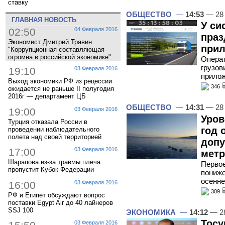
ставку
ОБЩЕСТВО
—
14:53
— 28 
ГЛАВНАЯ НОВОСТЬ
У си
02:50
04 Февраля 2016
праз
Экономист Дмитрий Травин
прил
"Коррупционная составляющая
огромна в российской экономике"
Операт
грузов
19:10
03 Февраля 2016
прилож
Выход экономики РФ из рецессии
346
ожидается не раньше II полугодия
2016г — департамент ЦБ
ОБЩЕСТВО
—
14:31
— 28 
19:00
03 Февраля 2016
Уров
Турция отказала России в
год 
проведении наблюдательного
полета над своей территорией
допу
17:00
03 Февраля 2016
метр
Шарапова из-за травмы плеча
Первое
пропустит Кубок Федерации
пониже
осенне
16:00
03 Февраля 2016
309
РФ и Египет обсуждают вопрос
поставки Egypt Air до 40 лайнеров
SSJ 100
ЭКОНОМИКА
—
14:12
— 28
Тосу
03 Февраля 2016