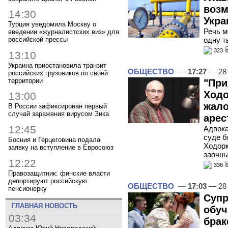
возм
14:30
Укра
Турция уведомила Москву о
Речь м
введении «журналистских виз» для
одну т
российской прессы
323
13:10
Украина приостановила транзит
ОБЩЕСТВО
—
17:27
— 28 
российских грузовиков по своей
территории
"При
Ходо
13:00
жало
В России зафиксирован первый
случай заражения вирусом Зика
арес
12:45
Адвока
суде 
Босния и Герцеговина подала
Ходорк
заявку на вступление в Евросоюз
заочны
12:22
336
Правозащитник: финские власти
депортируют российскую
ОБЩЕСТВО
—
17:03
— 28 
пенсионерку
Супр
ГЛАВНАЯ НОВОСТЬ
обуч
03:34
брак