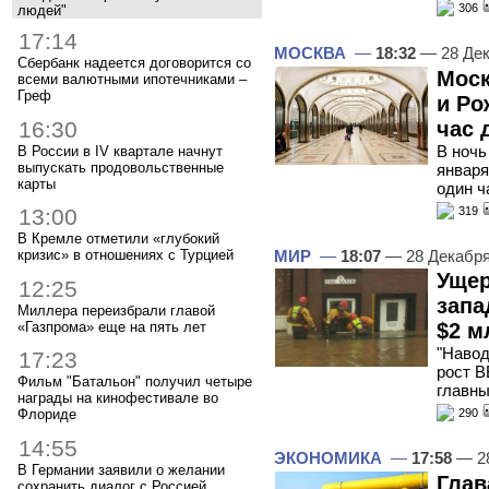
306
людей"
17:14
МОСКВА
—
18:32
— 28 Дек
Сбербанк надеется договорится со
Моск
всеми валютными ипотечниками –
Греф
и Ро
16:30
час 
В ночь
В России в IV квартале начнут
выпускать продовольственные
января
карты
один ч
319
13:00
В Кремле отметили «глубокий
МИР
—
18:07
— 28 Декабр
кризис» в отношениях с Турцией
Ущер
12:25
запа
Миллера переизбрали главой
«Газпрома» еще на пять лет
$2 м
"Навод
17:23
рост В
Фильм "Батальон" получил четыре
главны
награды на кинофестивале во
Флориде
290
14:55
ЭКОНОМИКА
—
17:58
— 28
В Германии заявили о желании
Глав
сохранить диалог с Россией