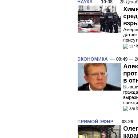
НАУКА
—
10:08
— 28 Декаб
Хими
сред
взры
Америк
датчик
присут
317
ЭКОНОМИКА
—
09:49
— 28
Алек
прот
в от
Бывший
гражда
вырази
санкц
328
ПРЯМОЙ ЭФИР
—
03:26
—
Олег
кара