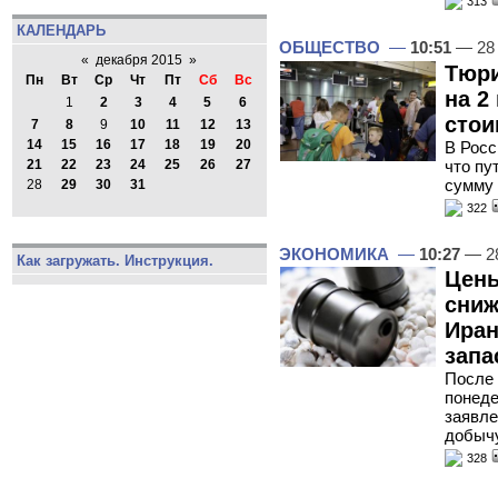
313
КАЛЕНДАРЬ
ОБЩЕСТВО
—
10:51
— 28 
«
декабря 2015
»
Тюри
Пн
Вт
Ср
Чт
Пт
Сб
Вс
на 2
1
2
3
4
5
6
стои
7
8
9
10
11
12
13
14
15
16
17
18
19
20
В Росс
что пу
21
22
23
24
25
26
27
сумму
28
29
30
31
322
ЭКОНОМИКА
—
10:27
— 28
Как загружать. Инструкция.
Цены
сниж
Иран
запа
После 
понеде
заявле
добыч
328