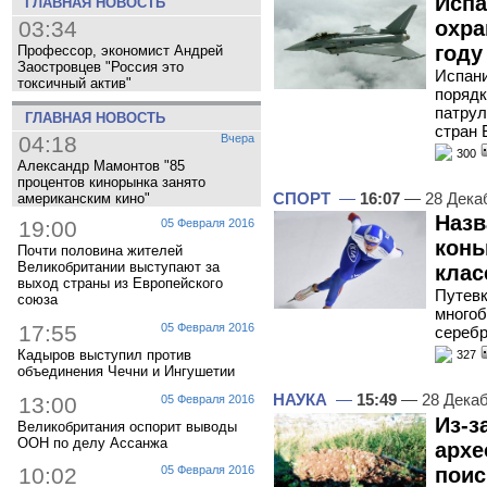
Испа
ГЛАВНАЯ НОВОСТЬ
охра
03:34
году
Профессор, экономист Андрей
Заостровцев "Россия это
Испани
токсичный актив"
порядк
патрул
ГЛАВНАЯ НОВОСТЬ
стран 
04:18
Вчера
300
Александр Мамонтов "85
процентов кинорынка занято
СПОРТ
—
16:07
— 28 Дека
американским кино"
Назв
19:00
05 Февраля 2016
конь
Почти половина жителей
Великобритании выступают за
клас
выход страны из Европейского
Путевк
союза
многоб
17:55
05 Февраля 2016
серебр
Кадыров выступил против
327
объединения Чечни и Ингушетии
НАУКА
—
15:49
— 28 Декаб
13:00
05 Февраля 2016
Из-з
Великобритания оспорит выводы
ООН по делу Ассанжа
архе
поис
10:02
05 Февраля 2016