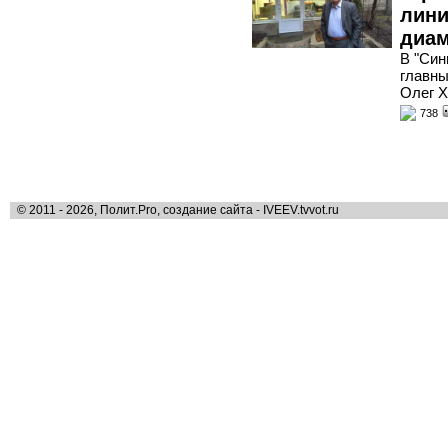
лини
диам
В "Син
главны
Олег Х
738
© 2011 - 2026, Полит.Pro, создание сайта - IVEEV.tvvot.ru