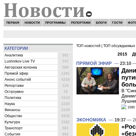
ПЕРВАЯ
НОВОСТИ
ПРОГРАММЫ
РЕПОРТАЖИ
БЛОГИ
ГОСТИ
ФОТ
ТОП новостей
|
ТОП обсуждаемых 
КАТЕГОРИИ
ВСЕ НОВОСТИ -
2015
»
Д
Аналитика
261
Lushnikov Live TV
747
ПРЯМОЙ ЭФИР
—
23:10
—
Авторская колонка
580
Дани
Прямой эфир
1291
пути
Анонс событий
4258
боль
Репортажи
124
В "Син
Остроумно
19
Даниил
Политика
3419
Лушни
Наука
2220
1580
Финансы
2159
Общество
5830
ЭКОНОМИКА
—
19:37
— 28
Культура
1182
«Рос
Транспорт
561
«без
События
902