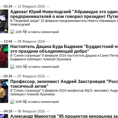
—
03:34
— 12 Февраля 2016
—
Адвокат Юрий Новолодский "Абрамидзе это один 
предпринимателей о ком говорил президент Пути
В "Правовой среде" 10 февраля предприниматель Никита Абрамидзе 
Новолодский
1105
оставить комментарий
—
13:44
— 08 Февраля 2016
—
Настоятель Дацана Буда Бадмаев "Буддистский н
это праздник объединяющий добро"
В "Синих страницах" 6 февраля 2016 настоятель Дацана в Санкт-Пете
Бадмаев и публицист Алексей Лушников
1020
оставить комментарий
—
03:34
— 07 Февраля 2016
—
Профессор, экономист Андрей Заостровцев "Росс
токсичный актив"
В "Синих страницах" 5 февраля 2016 профессор ВШЭ, экономист Андр
публицист Алексей Лушников
1108
оставить комментарий
—
04:18
— 06 Февраля 2016
—
Александр Мамонтов "85 процентов кинорынка за