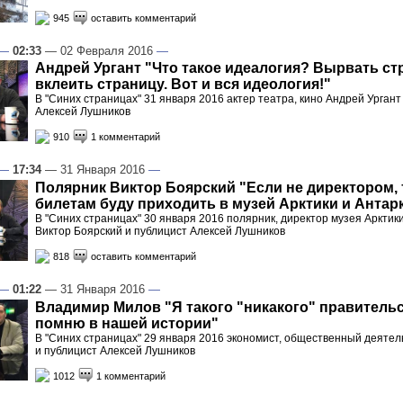
945
оставить комментарий
—
02:33
— 02 Февраля 2016
—
Андрей Ургант "Что такое идеалогия? Вырвать ст
вклеить страницу. Вот и вся идеология!"
В "Синих страницах" 31 января 2016 актер театра, кино Андрей Ургант
Алексей Лушников
910
1 комментарий
—
17:34
— 31 Января 2016
—
Полярник Виктор Боярский "Если не директором, 
билетам буду приходить в музей Арктики и Антар
В "Синих страницах" 30 января 2016 полярник, директор музея Арктик
Виктор Боярский и публицист Алексей Лушников
818
оставить комментарий
—
01:22
— 31 Января 2016
—
Владимир Милов "Я такого "никакого" правительс
помню в нашей истории"
В "Синих страницах" 29 января 2016 экономист, общественный деяте
и публицист Алексей Лушников
1012
1 комментарий