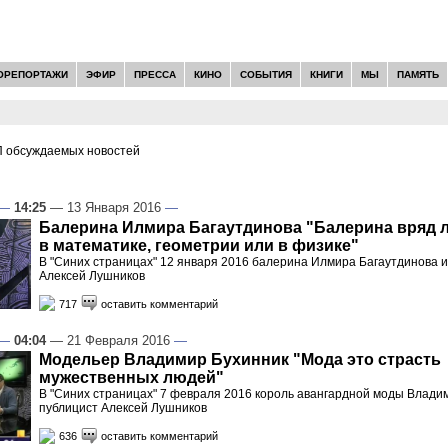
ОРЕПОРТАЖИ
ЭФИР
ПРЕССА
КИНО
СОБЫТИЯ
КНИГИ
МЫ
ПАМЯТЬ
 обсуждаемых новостей
И -
ПРЯМОЙ ЭФИР
—
14:25
— 13 Января 2016
—
Балерина Илмира Багаутдинова "Балерина вряд л
в математике, геометрии или в физике"
В "Синих страницах" 12 января 2016 балерина Илмира Багаутдинова и
Алексей Лушников
717
оставить комментарий
—
04:04
— 21 Февраля 2016
—
Модельер Владимир Бухинник "Мода это страсть
мужественных людей"
В "Синих страницах" 7 февраля 2016 король авангардной моды Влади
публицист Алексей Лушников
636
оставить комментарий