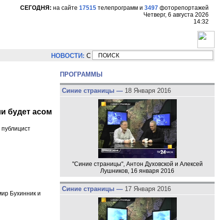
СЕГОДНЯ:
на сайте
17515
телепрограмм
и
3497
фоторепортажей
Четверг, 6 августа 2026
14:32
НОВОСТИ:
Сергей Цыпляев "Мир как никогда близко стоит к у
ПРОГРАММЫ
Синие страницы —
18 Января 2016
и будет асом
 публицист
"Синие страницы", Антон Духовской и Алексей
Лушников, 16 января 2016
Синие страницы —
17 Января 2016
мир Бухинник и