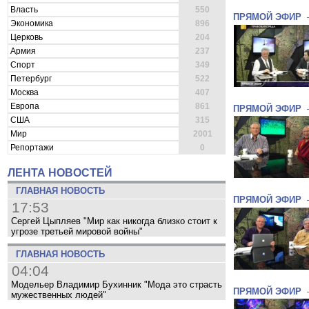
Власть
550
ПРЯМОЙ ЭФИР
Экономика
896
Церковь
204
Армия
237
Спорт
349
Петербург
522
Москва
407
Европа
861
ПРЯМОЙ ЭФИР
США
315
Мир
2001
Репортажи
0
ЛЕНТА НОВОСТЕЙ
ГЛАВНАЯ НОВОСТЬ
ПРЯМОЙ ЭФИР
17:53
Сергей Цыпляев "Мир как никогда близко стоит к
угрозе третьей мировой войны"
ГЛАВНАЯ НОВОСТЬ
04:04
Модельер Владимир Бухинник "Мода это страсть
ПРЯМОЙ ЭФИР
мужественных людей"