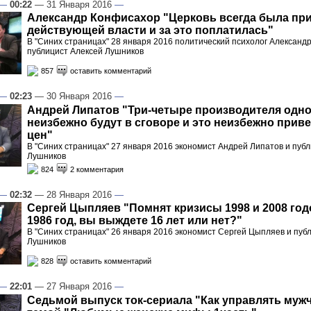
—
00:22
— 31 Января 2016
—
Александр Конфисахор "Церковь всегда была при
действующей власти и за это поплатилась"
В "Синих страницах" 28 января 2016 политический психолог Александ
публицист Алексей Лушников
857
оставить комментарий
—
02:23
— 30 Января 2016
—
Андрей Липатов "Три-четыре производителя одно
неизбежно будут в сговоре и это неизбежно приве
цен"
В "Синих страницах" 27 января 2016 экономист Андрей Липатов и пуб
Лушников
824
2 комментария
—
02:32
— 28 Января 2016
—
Сергей Цыпляев "Помнят кризисы 1998 и 2008 год
1986 год, вы выждете 16 лет или нет?"
В "Синих страницах" 26 января 2016 экономист Сергей Цыпляев и пуб
Лушников
828
оставить комментарий
—
22:01
— 27 Января 2016
—
Седьмой выпуск ток-сериала "Как управлять мужч