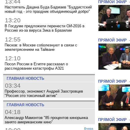
13:44
ПРЯМОЙ ЭФИР
Настоятель Дацана Буда Бадмаев "Буддистский
новый год - это праздник объединяющий добро"
13:20
В Госдуме предложили перенести ОИ-2016 в
Россию из-за вируса Зика в Бразилии
12:55
ПРЯМОЙ ЭФИР
Песков: в Москве соболезнуют в связи с
землетрясением на Тайване
12:10
Посол России в Египте рассказал о
расследовании катастрофы A321
ГЛАВНАЯ НОВОСТЬ
ПРЯМОЙ ЭФИР
03:34
Профессор, экономист Андрей Заостровцев
"Россия это токсичный актив"
ГЛАВНАЯ НОВОСТЬ
04:18
Александр Мамонтов "85 процентов кинорынка
ПРЯМОЙ ЭФИР
занято американским кино"
Вчера