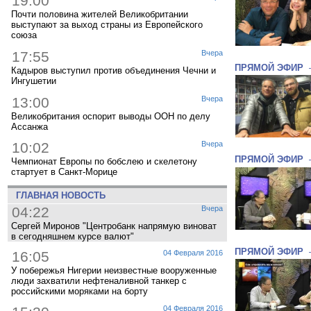
19:00
Почти половина жителей Великобритании
выступают за выход страны из Европейского
союза
17:55
Вчера
ПРЯМОЙ ЭФИР
Кадыров выступил против объединения Чечни и
Ингушетии
13:00
Вчера
Великобритания оспорит выводы ООН по делу
Ассанжа
10:02
Вчера
ПРЯМОЙ ЭФИР
Чемпионат Европы по бобслею и скелетону
стартует в Санкт-Морице
ГЛАВНАЯ НОВОСТЬ
04:22
Вчера
Сергей Миронов "Центробанк напрямую виноват
в сегодняшнем курсе валют"
ПРЯМОЙ ЭФИР
16:05
04 Февраля 2016
У побережья Нигерии неизвестные вооруженные
люди захватили нефтеналивной танкер с
российскими моряками на борту
04 Февраля 2016