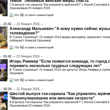
темой "Любимые женские мифы 1часть"
7-й выпуск ток-сериала "Как управлять мужчиной?" с Инной Снеговой 
Лушниковым 25 января 2016
631
оставить комментарий
—
21:42
— 23 Января 2016
—
Александр Малькевич "А кому нужно сейчас музы
телевидение?"
В "Синих страницах" 22 января 2016 медиа менеджер, журналист Алек
публицист Алексей Лушников
700
оставить комментарий
—
01:42
— 23 Января 2016
—
Игорь Риммер "Если появится команда, то город 
пережить несколько трудных следующих лет"
В "Синих страницах" 21 января 2016 экс-депутат Игорь Риммер и публ
Лушников
620
оставить комментарий
—
02:18
— 22 Января 2016
—
Шестой выпуск ток-сериала "Как управлять мужчи
"Манипулирование или женские хитрости"
6-й выпуск ток-сериала "Как управлять мужчиной?" с Инной Снеговой 
Лушниковым 20 января 2016