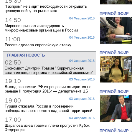
15:30
"Газпром" не видит необходимости открывать
ценовую войну на рынке газа
ПРЯМОЙ ЭФИР
14:50
04 Февраля 2016
Миронов призвал ликвидировать
микрофинансовые организации в России
11:00
04 Февраля 2016
Россия сделала европейскую ставку
ПРЯМОЙ ЭФИР
ГЛАВНАЯ НОВОСТЬ
02:50
04 Февраля 2016
Экономист Дмитрий Травин "Коррупционная
составляющая огромна в российской экономике"
19:10
03 Февраля 2016
Выход экономики РФ из рецессии ожидается не
раньше II полугодия 2016г — департамент ЦБ
ПРЯМОЙ ЭФИР
19:00
03 Февраля 2016
Турция отказала России в проведении
наблюдательного полета над своей территорией
17:00
03 Февраля 2016
Шарапова из-за травмы плеча пропустит Кубок
Федерации
ПРЯМОЙ ЭФИР