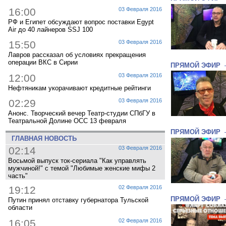
16:00
03 Февраля 2016
РФ и Египет обсуждают вопрос поставки Egypt
Air до 40 лайнеров SSJ 100
15:50
03 Февраля 2016
Лавров рассказал об условиях прекращения
операции ВКС в Сирии
ПРЯМОЙ ЭФИР
12:00
03 Февраля 2016
Нефтяникам укорачивают кредитные рейтинги
02:29
03 Февраля 2016
Анонс. Творческий вечер Театр-студии СПбГУ в
Театральной Долине ОСС 13 февраля
ПРЯМОЙ ЭФИР
ГЛАВНАЯ НОВОСТЬ
02:14
03 Февраля 2016
Восьмой выпуск ток-сериала "Как управлять
мужчиной!" с темой "Любимые женские мифы 2
часть"
19:12
02 Февраля 2016
ПРЯМОЙ ЭФИР
Путин принял отставку губернатора Тульской
области
16:05
02 Февраля 2016