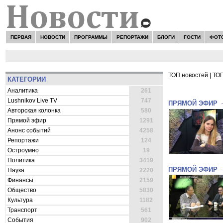
ПЕРВАЯ
НОВОСТИ
ПРОГРАММЫ
РЕПОРТАЖИ
БЛОГИ
ГОСТИ
ФОТ
ТОП новостей
|
ТОП
КАТЕГОРИИ
ВСЕ НОВОСТ
Аналитика
261
Lushnikov Live TV
747
ПРЯМОЙ ЭФИР
Авторская колонка
580
Прямой эфир
1291
Анонс событий
4258
Репортажи
124
Остроумно
19
Политика
3419
ПРЯМОЙ ЭФИР
Наука
2220
Финансы
2159
Общество
5830
Культура
1182
Транспорт
561
События
902