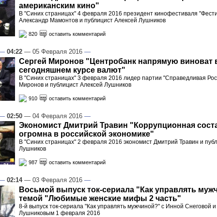
американским кино"
В "Синих страницах" 4 февраля 2016 президент кинофестиваля "Фест
Александр Мамонтов и публицист Алексей Лушников
820
оставить комментарий
—
04:22
— 05 Февраля 2016
—
Сергей Миронов "Центробанк напрямую виноват 
сегодняшнем курсе валют"
В "Синих страницах" 3 февраля 2016 лидер партии "Справедливая Рос
Миронов и публицист Алексей Лушников
910
оставить комментарий
—
02:50
— 04 Февраля 2016
—
Экономист Дмитрий Травин "Коррупционная сос
огромна в российской экономике"
В "Синих страницах" 2 февраля 2016 экономист Дмитрий Травин и пуб
Лушников
987
оставить комментарий
—
02:14
— 03 Февраля 2016
—
Восьмой выпуск ток-сериала "Как управлять мужч
темой "Любимые женские мифы 2 часть"
8-й выпуск ток-сериала "Как управлять мужчиной?" с Инной Снеговой 
Лушниковым 1 февраля 2016