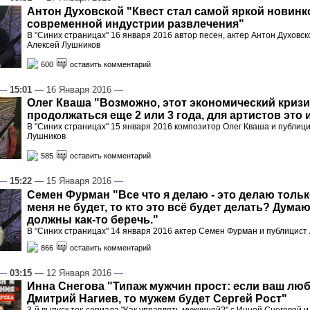
Антон Духовской "Квест стал самой яркой новинк
современной индустрии развлечения"
В "Синих страницах" 16 января 2016 автор песен, актер Антон Духовск
Алексей Лушников
600
оставить комментарий
—
15:01
— 16 Января 2016
—
Олег Кваша "Возможно, этот экономический кризи
продолжаться еще 2 или 3 года, для артистов это
В "Синих страницах" 15 января 2016 композитор Олег Кваша и публиц
Лушников
585
оставить комментарий
—
15:22
— 15 Января 2016
—
Семен Фурман "Все что я делаю - это делаю тольк
меня не будет, то кто это всё будет делать? Дума
должны как-то беречь."
В "Синих страницах" 14 января 2016 актер Семен Фурман и публицист
866
оставить комментарий
—
03:15
— 12 Января 2016
—
Инна Снегова "Типаж мужчин прост: если ваш лю
Дмитрий Нагиев, то мужем будет Сергей Рост"