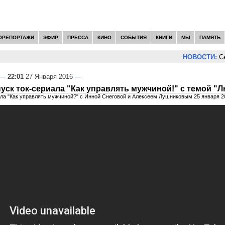
ОРЕПОРТАЖИ
ЭФИР
ПРЕССА
КИНО
СОБЫТИЯ
КНИГИ
МЫ
ПАМЯТЬ
НОВОСТИ:
Се
—
22:01
27 Января 2016
—
ск ток-сериала "Как управлять мужчиной!" с темой 
ала "Как управлять мужчиной?" с Инной Снеговой и Алексеем Лушниковым 25 января 2