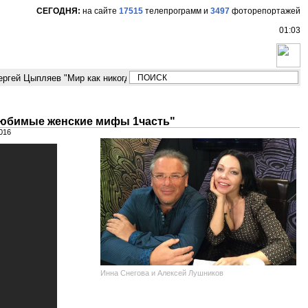
СЕГОДНЯ:
на сайте
17515
телепрограмм
и
3497
фоторепортажей
01:03
ргей Цыпляев "Мир как никогда близко стоит к угрозе третьей мировой в
"Любимые женские мифы 1часть"
016
Инна Снегова и Алексей Лушников