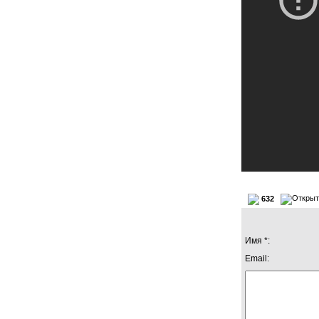
632
Имя *:
Email: