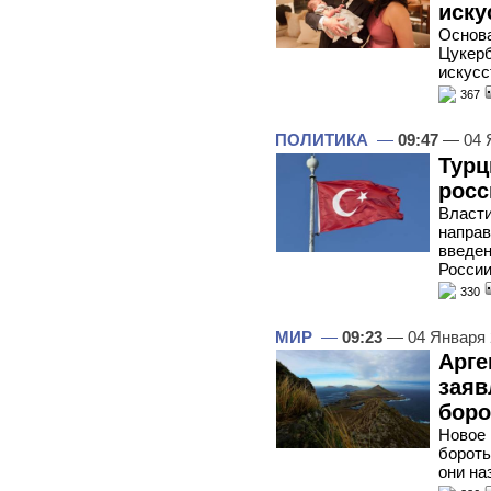
иску
Основа
Цукерб
искусс
367
ПОЛИТИКА
—
09:47
— 04 
Турц
росс
Власти
направ
введен
Росси
330
МИР
—
09:23
— 04 Января
Арге
заяв
боро
Новое 
бороть
они на