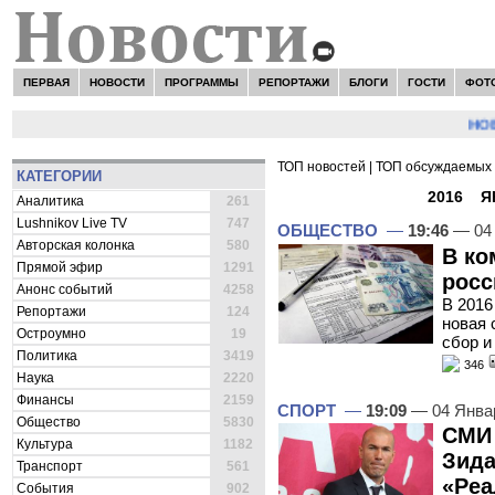
ПЕРВАЯ
НОВОСТИ
ПРОГРАММЫ
РЕПОРТАЖИ
БЛОГИ
ГОСТИ
ФОТ
НОВОСТИ
ТОП новостей
|
ТОП обсуждаемых 
КАТЕГОРИИ
ВСЕ НОВОСТИ -
2016
»
Я
Аналитика
261
Lushnikov Live TV
747
ОБЩЕСТВО
—
19:46
— 04 
Авторская колонка
580
В ко
Прямой эфир
1291
росс
Анонс событий
4258
В 2016
Репортажи
124
новая 
Остроумно
19
сбор и
Политика
3419
346
Наука
2220
Финансы
2159
СПОРТ
—
19:09
— 04 Янва
Общество
5830
СМИ 
Культура
1182
Зида
Транспорт
561
«Реа
События
902