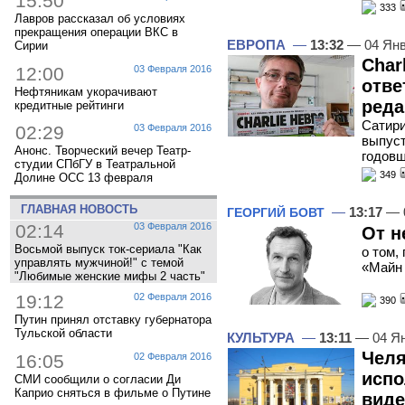
15:50
333
Лавров рассказал об условиях
прекращения операции ВКС в
ЕВРОПА
—
13:32
— 04 Янв
Сирии
Char
12:00
03 Февраля 2016
отве
Нефтяникам укорачивают
ред
кредитные рейтинги
Сатири
02:29
03 Февраля 2016
выпуст
Анонс. Творческий вечер Театр-
годовщ
студии СПбГУ в Театральной
349
Долине ОСС 13 февраля
ГЛАВНАЯ НОВОСТЬ
—
13:17
— 
ГЕОРГИЙ БОВТ
02:14
03 Февраля 2016
От н
Восьмой выпуск ток-сериала "Как
о том,
управлять мужчиной!" с темой
«Майн
"Любимые женские мифы 2 часть"
19:12
02 Февраля 2016
390
Путин принял отставку губернатора
Тульской области
КУЛЬТУРА
—
13:11
— 04 Ян
Чел
16:05
02 Февраля 2016
испо
СМИ сообщили о согласии Ди
Каприо сняться в фильме о Путине
виде