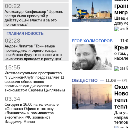
00:22
гран
мигр
Александр Конфисахор "Церковь
всегда была прислугой у
Швеция
действующей власти и за это
докуме
поплатилась"
360
ГЛАВНАЯ НОВОСТЬ
02:23
—
11:
ЕГОР ХОЛМОГОРОВ
Андрей Липатов "Три-четыре
Крым
производителя одного товара
о том,
неизбежно будут в сговоре и это
населе
неизбежно приведет к росту цен"
15:55
368
Интеллектуальное пространство
"Лушников-Клуб" представляет 11
ОБЩЕСТВО
—
11:06
— 04 
февраля общественно-
политическую дискуссию с
Окол
экономистом Сергеем Цыпляевым
Ново
03:34
тепл
Сегодня в 16:00 на телеканале
тепл
«Фонтанка.Офис» в ток-шоу
Для ус
«Лушников» б. замминистра
направ
энергетики РФ, экономист
Владимир Милов
теплов