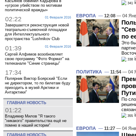
Касьянов обвинил Кадырова в
341
«угрозе убийством по мотивам
политической вражды»
ЕВРОПА
—
12:08
— 04 Янв
02:22
01 Февраля 2016
Поль
Завершается реконструкция новой
"Сев
театрально-съемочной площадки
для Интеллектуального
по е
пространства "Lushnikov Club
Это бы
01:39
01 Февраля 2016
партне
Восто
Сергей Алфимов возобновляет
свою программу "Фото Формат" на
338
телеканале "Синие страницы"
17:34
ПОЛИТИКА
—
11:54
— 04 
Прем
Полярник Виктор Боярский "Если
не директором, то по билетам буду
пров
приходить в музей Арктики и
Пут
Антарктики"
По сло
ГЛАВНАЯ НОВОСТЬ
решени
01:22
связа
Владимир Милов "Я такого
355
"никакого" правительства ещё не
помню в нашей истории"
ЕВРОПА
—
11:27
— 04 Янв
Швец
ГЛАВНАЯ НОВОСТЬ