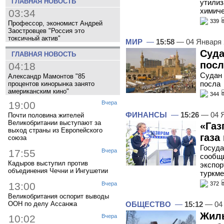
ГЛАВНАЯ НОВОСТЬ
утилиз
химиче
03:34
339
Профессор, экономист Андрей
Заостровцев "Россия это
токсичный актив"
МИР
—
15:58
— 04 Января
Суда
ГЛАВНАЯ НОВОСТЬ
посл
04:18
Судан 
Александр Мамонтов "85
посла
процентов кинорынка занято
американским кино"
344
19:00
Вчера
ФИНАНСЫ
—
15:26
— 04 
Почти половина жителей
Великобритании выступают за
«Газ
выход страны из Европейского
газа
союза
Госуда
17:55
Вчера
сообщи
Кадыров выступил против
экспор
объединения Чечни и Ингушетии
туркме
13:00
Вчера
372
Великобритания оспорит выводы
ООН по делу Ассанжа
ОБЩЕСТВО
—
15:12
— 04 
Жиль
10:02
Вчера