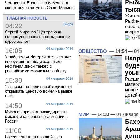
Рыби
Чемпионат Европы по бобслею и
скелетону стартует в Санкт-Морице
тыся
Жителе
ГЛАВНАЯ НОВОСТЬ
Рыбинс
04:22
Вчера
обеспе
кварта
Сергей Миронов "Центробанк
напрямую виноват в сегодняшнем
337
курсе валют"
16:05
04 Февраля 2016
ОБЩЕСТВО
—
14:54
— 04 
У побережья Нигерии неизвестные
Напр
вооруженные люди захватили
буде
нефтеналивной танкер с
российскими моряками на борту
усын
Расшир
15:30
04 Февраля 2016
матери
"Газпром" не видит необходимости
многоч
открывать ценовую войну на рынке
детей-
газа
354
14:50
04 Февраля 2016
Миронов призвал ликвидировать
МИР
—
14:33
— 04 Января
микрофинансовые организации в
Бахр
России
Арав
11:00
04 Февраля 2016
дипо
Россия сделала европейскую