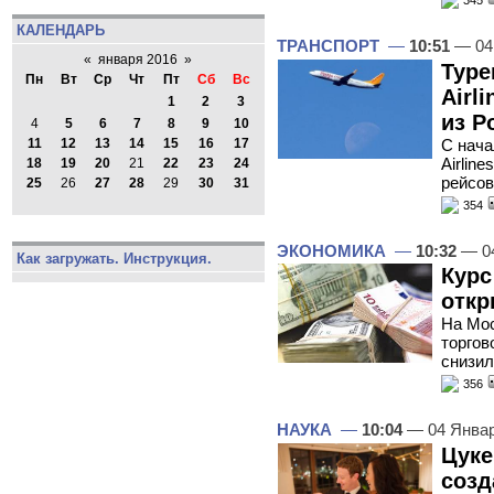
345
КАЛЕНДАРЬ
ТРАНСПОРТ
—
10:51
— 04
«
января 2016
»
Туре
Пн
Вт
Ср
Чт
Пт
Сб
Вс
Airl
1
2
3
из Р
4
5
6
7
8
9
10
С нача
11
12
13
14
15
16
17
Airlin
18
19
20
21
22
23
24
рейсов
25
26
27
28
29
30
31
354
ЭКОНОМИКА
—
10:32
— 04
Как загружать. Инструкция.
Курс
откр
На Мос
торгов
снизил
356
НАУКА
—
10:04
— 04 Янва
Цуке
созд