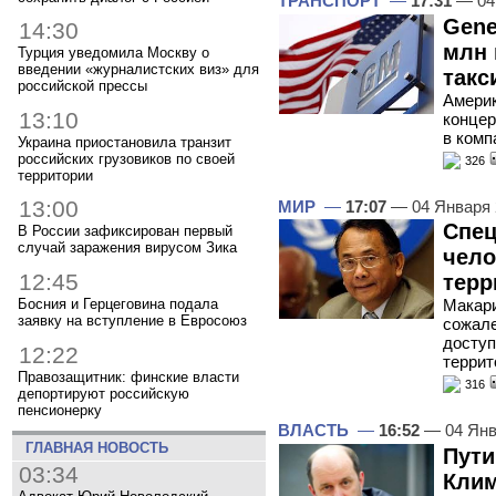
ТРАНСПОРТ
—
17:31
— 04
Gene
14:30
млн 
Турция уведомила Москву о
введении «журналистских виз» для
такси
российской прессы
Амери
13:10
концер
в комп
Украина приостановила транзит
российских грузовиков по своей
326
территории
13:00
МИР
—
17:07
— 04 Января
Спец
В России зафиксирован первый
случай заражения вирусом Зика
чело
12:45
терр
Босния и Герцеговина подала
Макари
заявку на вступление в Евросоюз
сожале
доступ
12:22
террит
Правозащитник: финские власти
316
депортируют российскую
пенсионерку
ВЛАСТЬ
—
16:52
— 04 Янв
ГЛАВНАЯ НОВОСТЬ
Пути
03:34
Клим