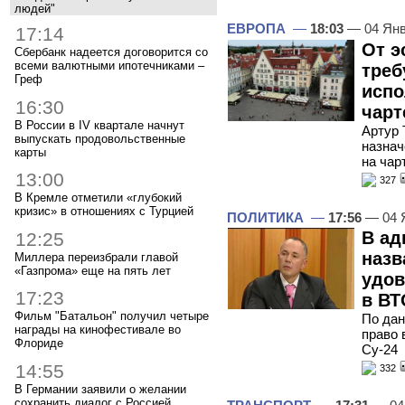
людей"
ЕВРОПА
—
18:03
— 04 Янв
17:14
От э
Сбербанк надеется договорится со
всеми валютными ипотечниками –
треб
Греф
испо
16:30
чарт
В России в IV квартале начнут
Артур 
выпускать продовольственные
назнач
карты
на чар
13:00
327
В Кремле отметили «глубокий
кризис» в отношениях с Турцией
ПОЛИТИКА
—
17:56
— 04 
В ад
12:25
назв
Миллера переизбрали главой
«Газпрома» еще на пять лет
удов
17:23
в ВТ
Фильм "Батальон" получил четыре
По дан
награды на кинофестивале во
право 
Флориде
Су-24
14:55
332
В Германии заявили о желании
сохранить диалог с Россией