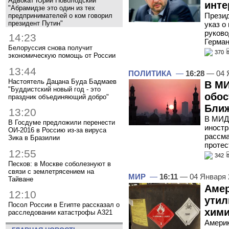
Адвокат Юрий Новолодский
инте
"Абрамидзе это один из тех
Презид
предпринимателей о ком говорил
президент Путин"
указ о
руково
14:23
Герман
Белоруссия снова получит
370
экономическую помощь от России
13:44
ПОЛИТИКА
—
16:28
— 04 
Настоятель Дацана Буда Бадмаев
В МИ
"Буддистский новый год - это
обос
праздник объединяющий добро"
Ближ
13:20
В МИД 
В Госдуме предложили перенести
иностр
ОИ-2016 в Россию из-за вируса
рассма
Зика в Бразилии
протес
12:55
342
Песков: в Москве соболезнуют в
связи с землетрясением на
МИР
—
16:11
— 04 Января
Тайване
Аме
12:10
утил
Посол России в Египте рассказал о
хими
расследовании катастрофы A321
Америк