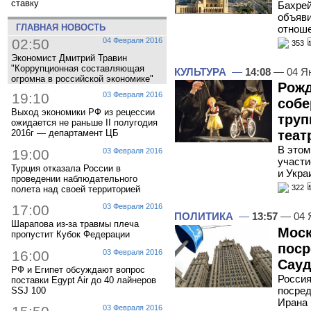
ставку
Бахрей
объяви
ГЛАВНАЯ НОВОСТЬ
отноше
02:50
04 Февраля 2016
353
Экономист Дмитрий Травин
"Коррупционная составляющая
КУЛЬТУРА
—
14:08
— 04 Я
огромна в российской экономике"
Рожд
19:10
03 Февраля 2016
собе
Выход экономики РФ из рецессии
труп
ожидается не раньше II полугодия
2016г — департамент ЦБ
теат
В этом
19:00
03 Февраля 2016
участи
Турция отказала России в
и Укра
проведении наблюдательного
322
полета над своей территорией
17:00
03 Февраля 2016
ПОЛИТИКА
—
13:57
— 04 
Шарапова из-за травмы плеча
Моск
пропустит Кубок Федерации
поср
16:00
03 Февраля 2016
Сауд
РФ и Египет обсуждают вопрос
Россия
поставки Egypt Air до 40 лайнеров
посред
SSJ 100
Ирана 
03 Февраля 2016