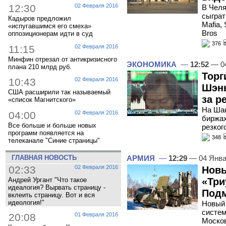
12:30
02 Февраля 2016
В Чел
сыграт
Кадыров предложил
Mafia, 
«испугавшимся его смеха»
Bros
оппозиционерам идти в суд
376
11:15
02 Февраля 2016
Минфин отрезал от антикризисного
ЭКОНОМИКА
—
12:52
— 04
плана 210 млрд руб.
Торг
10:43
02 Февраля 2016
Шэнь
США расширили так называемый
за р
«список Магнитского»
На Ша
04:00
02 Февраля 2016
биржах
Все больше и больше новых
резког
программ появляется на
348
телеканале "Синие страницы"
АРМИЯ
—
12:29
— 04 Янва
ГЛАВНАЯ НОВОСТЬ
02:33
02 Февраля 2016
Новы
«Три
Андрей Ургант "Что такое
идеалогия? Вырвать страницу -
Под
вклеить страницу. Вот и вся
идеология!"
Новый 
систем
20:08
01 Февраля 2016
Моско