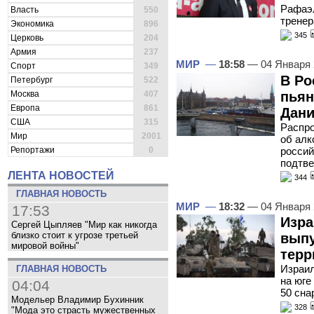
Рафаэл
Власть
550
тренер
Экономика
896
345
Церковь
204
Армия
237
МИР
—
18:58
— 04 Января
Спорт
349
В Ро
Петербург
522
пьян
Москва
407
Европа
861
Дани
США
315
Распр
Мир
2001
об алк
россий
Репортажи
0
подтв
ЛЕНТА НОВОСТЕЙ
344
ГЛАВНАЯ НОВОСТЬ
МИР
—
18:32
— 04 Января
17:53
Изра
Сергей Цыпляев "Мир как никогда
близко стоит к угрозе третьей
выпу
мировой войны"
терр
Израил
ГЛАВНАЯ НОВОСТЬ
на юге
04:04
50 сна
Модельер Владимир Бухинник
328
"Мода это страсть мужественных