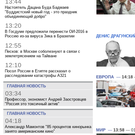
13:44
Настоятель Дацана Буда Бадмаев
"Буддистский новый год - это праздник
объединяющий добро"
13:20
В Госдуме предложили перенести ОИ-2016 в
ДЕНИС ДРАГУНСКИ
Россию из-за вируса Зика в Бразилии
12:55
Песков: в Москве соболезнуют в связи с
землетрясением на Тайване
12:10
Посол России в Египте рассказал о
расследовании катастрофы A321
ЕВРОПА
—
14:18
ГЛАВНАЯ НОВОСТЬ
03:34
Профессор, экономист Андрей Заостровцев
"Россия это токсичный актив"
ГЛАВНАЯ НОВОСТЬ
04:18
Александр Мамонтов "85 процентов кинорынка
МИР
—
13:58
— 01
занято американским кино"