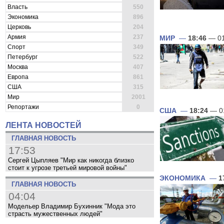
Власть
550
Экономика
896
Церковь
204
Армия
237
МИР
—
18:46
— 01
Спорт
349
Петербург
522
Москва
407
Европа
861
США
315
Мир
2001
Репортажи
0
США
—
18:24
— 0
ЛЕНТА НОВОСТЕЙ
ГЛАВНАЯ НОВОСТЬ
17:53
Сергей Цыпляев "Мир как никогда близко
стоит к угрозе третьей мировой войны"
ЭКОНОМИКА
—
1
ГЛАВНАЯ НОВОСТЬ
04:04
Модельер Владимир Бухинник "Мода это
страсть мужественных людей"