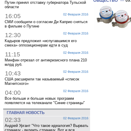
ОБЩЕСТВО
—
09
Путин принял отставку губернатора Тульской
области
16:05
02 Февраля 2016
СМИ сообщили о согласии Ди Каприо сняться
в фильме о Путине
12:30
02 Февраля 2016
Кадыров предложил «испугавшимся его
смеха» оппозиционерам идти в суд
11:15
02 Февраля 2016
Минфин отрезал от антикризисного плана 210
млрд руб.
10:43
02 Февраля 2016
США расширили так называемый «список
Магнитского»
04:00
02 Февраля 2016
Все больше и больше новых программ
появляется на телеканале "Синие страницы"
ГЛАВНАЯ НОВОСТЬ
02:33
02 Февраля 2016
Андрей Ургант "Что такое идеалогия? Вырвать
страницу - вклеить страницу. Вот и вся