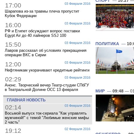
СПОРТ
—
10:27
— 
17:00
03 Февраля 2016
Шарапова из-за травмы плеча пропустит
Кубок Федерации
16:00
03 Февраля 2016
РФ и Египет обсуждают вопрос поставки
Egypt Air до 40 лайнеров SSJ 100
15:50
03 Февраля 2016
ПОЛИТИКА
—
10:
Лавров рассказал об условиях прекращения
операции ВКС в Сирии
12:00
03 Февраля 2016
Нефтяникам укорачивают кредитные рейтинги
02:29
03 Февраля 2016
Анонс. Творческий вечер Театр-студии СПбГУ
в Театральной Долине ОСС 13 февраля
МИР
—
09:48
— 01
ГЛАВНАЯ НОВОСТЬ
02:14
03 Февраля 2016
Восьмой выпуск ток-сериала "Как управлять
мужчиной!" с темой "Любимые женские мифы
2 часть"
19:12
02 Февраля 2016