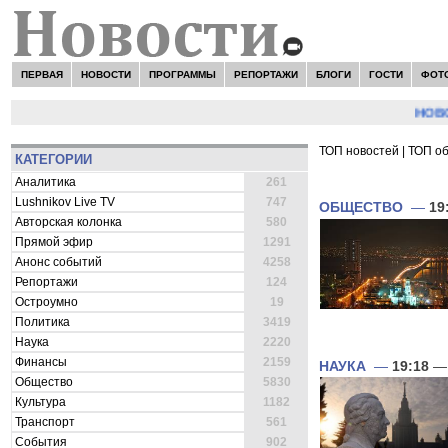
ПЕРВАЯ
НОВОСТИ
ПРОГРАММЫ
РЕПОРТАЖИ
БЛОГИ
ГОСТИ
ФОТ
НОВОСТИ
ТОП новостей
|
ТОП о
КАТЕГОРИИ
ВСЕ НОВОСТИ 
Аналитика
261
Lushnikov Live TV
747
ОБЩЕСТВО
—
19
Авторская колонка
580
Прямой эфир
1291
Анонс событий
4258
Репортажи
124
Остроумно
19
Политика
3419
Наука
2220
Финансы
2159
НАУКА
—
19:18
— 
Общество
5830
Культура
1182
Транспорт
561
События
902