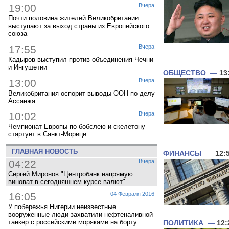
19:00
Вчера
Почти половина жителей Великобритании
выступают за выход страны из Европейского
союза
17:55
Вчера
Кадыров выступил против объединения Чечни
и Ингушетии
ОБЩЕСТВО
—
13
13:00
Вчера
Великобритания оспорит выводы ООН по делу
Ассанжа
10:02
Вчера
Чемпионат Европы по бобслею и скелетону
стартует в Санкт-Морице
ГЛАВНАЯ НОВОСТЬ
ФИНАНСЫ
—
12:
04:22
Вчера
Сергей Миронов "Центробанк напрямую
виноват в сегодняшнем курсе валют"
16:05
04 Февраля 2016
У побережья Нигерии неизвестные
вооруженные люди захватили нефтеналивной
танкер с российскими моряками на борту
ПОЛИТИКА
—
12: