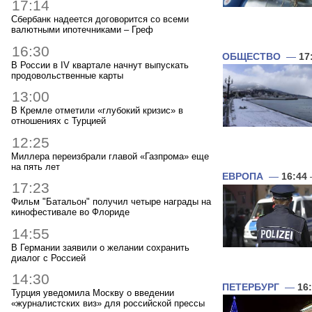
17:14
Сбербанк надеется договорится со всеми
валютными ипотечниками – Греф
16:30
ОБЩЕСТВО
—
17
В России в IV квартале начнут выпускать
продовольственные карты
13:00
В Кремле отметили «глубокий кризис» в
отношениях с Турцией
12:25
Миллера переизбрали главой «Газпрома» еще
на пять лет
ЕВРОПА
—
16:44
17:23
Фильм "Батальон" получил четыре награды на
кинофестивале во Флориде
14:55
В Германии заявили о желании сохранить
диалог с Россией
14:30
ПЕТЕРБУРГ
—
16
Турция уведомила Москву о введении
«журналистских виз» для российской прессы