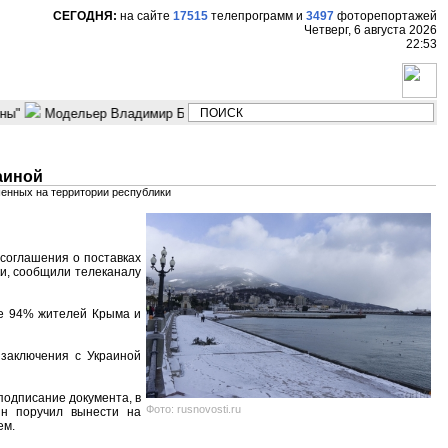
СЕГОДНЯ:
на сайте
17515
телепрограмм
и
3497
фоторепортажей
Четверг, 6 августа 2026
22:53
ы"
Модельер Владимир Бухинник "Мода это страсть мужественных 
аиной
шенных на территории республики
соглашения о поставках
и, сообщили телеканалу
же 94% жителей Крыма и
 заключения с Украиной
подписание документа, в
Фото: rusnovosti.ru
ин поручил вынести на
ем.