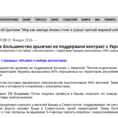
ОРЕПОРТАЖИ
ЭФИР
ПРЕССА
КИНО
СОБЫТИЯ
КНИГИ
МЫ
ПАМЯТЬ
й Цыпляев "Мир как никогда близко стоит к угрозе третьей мировой войн
7:19
01 Января 2016
—
 большинство крымчан не поддержали контракт с Укр
оглашения о поставках электроэнергии с территории Украины высказались 93% опро
 страницы» объявил о наборе волонтеров
шинство крымчан не поддержали контракт с Украиной. Против подписания 
 территории Украины высказались 93% опрошенных на территории республик
М.
отив поставок украинского электричества проголосовали 96% жителей. Так
ли о готовности к перебоям с электричеством.
дент РФ Владимир Путин поручил провести в Крыму соцопрос по поводу
тавку электроэнергии.
 предложил спросить у жителей Крыма и Севастополя, поддерживают ли они 
кие власти назовут Крым и Севастополь своей территорией. Также Пут
 о том, согласны ли крымчане 3-4 месяца терпеть перебои с энергоснабжени