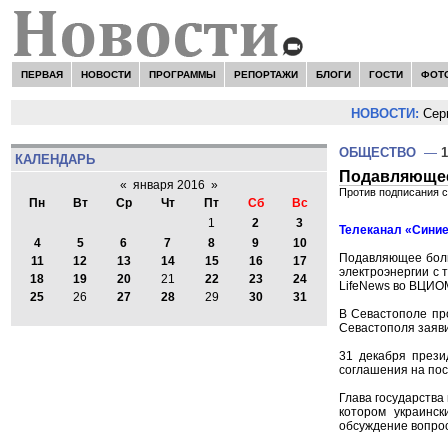
ПЕРВАЯ
НОВОСТИ
ПРОГРАММЫ
РЕПОРТАЖИ
БЛОГИ
ГОСТИ
ФОТ
НОВОСТИ:
Серге
ОБЩЕСТВО
—
1
КАЛЕНДАРЬ
Подавляющее
«
января 2016
»
Против подписания с
Пн
Вт
Ср
Чт
Пт
Сб
Вс
1
2
3
Телеканал «Синие
4
5
6
7
8
9
10
Подавляющее боль
11
12
13
14
15
16
17
электроэнергии с
18
19
20
21
22
23
24
LifeNews во ВЦИО
25
26
27
28
29
30
31
В Севастополе пр
Севастополя заяви
31 декабря прези
соглашения на пос
Глава государства
котором украинс
обсуждение вопрос