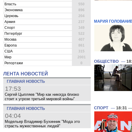
Власть
550
Экономика
896
Церковь
204
МАРИЯ ГОЛОВАНИ
Армия
237
Спорт
349
Петербург
522
Москва
407
Европа
861
США
315
Мир
2001
ОБЩЕСТВО
—
18
Репортажи
0
ЛЕНТА НОВОСТЕЙ
ГЛАВНАЯ НОВОСТЬ
17:53
Сергей Цыпляев "Мир как никогда близко
стоит к угрозе третьей мировой войны"
СПОРТ
—
18:31
— 
ГЛАВНАЯ НОВОСТЬ
04:04
Модельер Владимир Бухинник "Мода это
страсть мужественных людей"