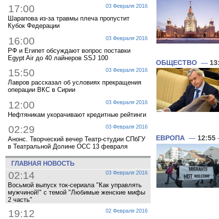
17:00
03 Февраля 2016
Шарапова из-за травмы плеча пропустит
Кубок Федерации
16:00
03 Февраля 2016
РФ и Египет обсуждают вопрос поставки
Egypt Air до 40 лайнеров SSJ 100
ОБЩЕСТВО
—
13
15:50
03 Февраля 2016
Лавров рассказал об условиях прекращения
операции ВКС в Сирии
12:00
03 Февраля 2016
Нефтяникам укорачивают кредитные рейтинги
02:29
03 Февраля 2016
ЕВРОПА
—
12:55
Анонс. Творческий вечер Театр-студии СПбГУ
в Театральной Долине ОСС 13 февраля
ГЛАВНАЯ НОВОСТЬ
02:14
03 Февраля 2016
Восьмой выпуск ток-сериала "Как управлять
мужчиной!" с темой "Любимые женские мифы
2 часть"
19:12
02 Февраля 2016