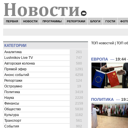
ПЕРВАЯ
НОВОСТИ
ПРОГРАММЫ
РЕПОРТАЖИ
БЛОГИ
ГОСТИ
ФОТ
ТОП новостей
|
ТОП о
КАТЕГОРИИ
ВСЕ НОВОСТИ 
Аналитика
261
Lushnikov Live TV
747
ЕВРОПА
—
19:44
Авторская колонка
580
Прямой эфир
1291
Анонс событий
4258
Репортажи
124
Остроумно
19
Политика
3419
Наука
2220
ПОЛИТИКА
—
19:
Финансы
2159
Общество
5830
Культура
1182
Транспорт
561
События
902