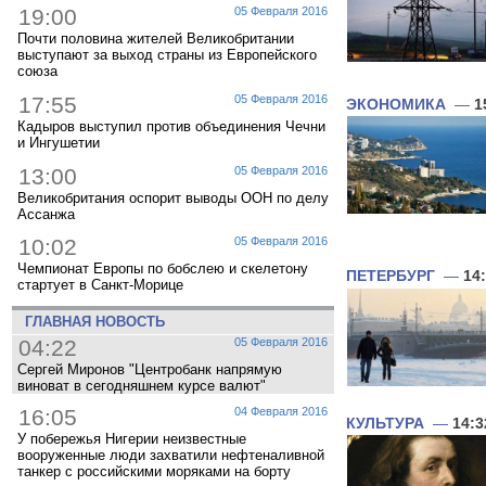
19:00
05 Февраля 2016
Почти половина жителей Великобритании
выступают за выход страны из Европейского
союза
17:55
05 Февраля 2016
ЭКОНОМИКА
—
1
Кадыров выступил против объединения Чечни
и Ингушетии
13:00
05 Февраля 2016
Великобритания оспорит выводы ООН по делу
Ассанжа
10:02
05 Февраля 2016
Чемпионат Европы по бобслею и скелетону
ПЕТЕРБУРГ
—
14
стартует в Санкт-Морице
ГЛАВНАЯ НОВОСТЬ
04:22
05 Февраля 2016
Сергей Миронов "Центробанк напрямую
виноват в сегодняшнем курсе валют"
16:05
04 Февраля 2016
КУЛЬТУРА
—
14:3
У побережья Нигерии неизвестные
вооруженные люди захватили нефтеналивной
танкер с российскими моряками на борту