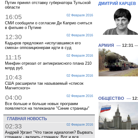
Путин принял отставку губернатора Тульской
ДМИТРИЙ КАРЦЕВ
области
16:05
02 Февраля 2016
СМИ сообщили о согласии Ди Каприо сняться
в фильме о Путине
12:30
02 Февраля 2016
Кадыров предложил «испугавшимся его
АРМИЯ
—
12:31
—
смеха» оппозиционерам идти в суд
11:15
02 Февраля 2016
Минфин отрезал от антикризисного плана 210
млрд руб.
10:43
02 Февраля 2016
США расширили так называемый «список
Магнитского»
04:00
02 Февраля 2016
ОБЩЕСТВО
—
12
Все больше и больше новых программ
появляется на телеканале "Синие страницы"
ГЛАВНАЯ НОВОСТЬ
02:33
02 Февраля 2016
Андрей Ургант "Что такое идеалогия? Вырвать
страницу - вклеить страницу. Вот и вся