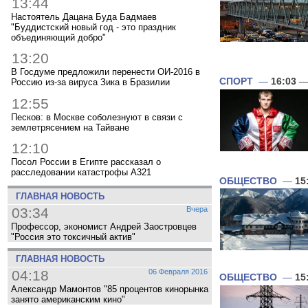
13:44
Настоятель Дацана Буда Бадмаев
"Буддистский новый год - это праздник
объединяющий добро"
13:20
В Госдуме предложили перенести ОИ-2016 в
СПОРТ
—
16:03
— 
Россию из-за вируса Зика в Бразилии
12:55
Песков: в Москве соболезнуют в связи с
землетрясением на Тайване
12:10
Посол России в Египте рассказал о
расследовании катастрофы A321
ОБЩЕСТВО
—
15
ГЛАВНАЯ НОВОСТЬ
03:34
Вчера
Профессор, экономист Андрей Заостровцев
"Россия это токсичный актив"
ГЛАВНАЯ НОВОСТЬ
04:18
06 Февраля 2016
ОБЩЕСТВО
—
15
Александр Мамонтов "85 процентов кинорынка
занято американским кино"