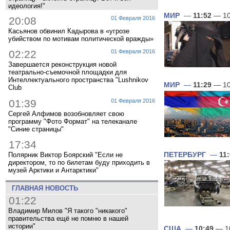
идеология!"
МИР
—
11:52
— 10
20:08
01 Февраля 2016
Касьянов обвинил Кадырова в «угрозе
убийством по мотивам политической вражды»
02:22
01 Февраля 2016
Завершается реконструкция новой
театрально-съемочной площадки для
Интеллектуального пространства "Lushnikov
МИР
—
11:29
— 10
Club
01:39
01 Февраля 2016
Сергей Алфимов возобновляет свою
программу "Фото Формат" на телеканале
"Синие страницы"
17:34
ПЕТЕРБУРГ
—
11
Полярник Виктор Боярский "Если не
директором, то по билетам буду приходить в
музей Арктики и Антарктики"
ГЛАВНАЯ НОВОСТЬ
01:22
Владимир Милов "Я такого "никакого"
правительства ещё не помню в нашей
истории"
США
—
10:49
— 1