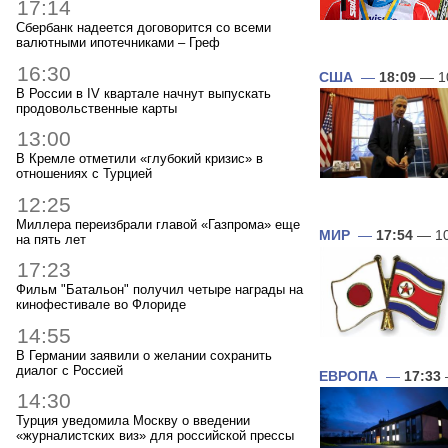
17:14
Сбербанк надеется договорится со всеми
валютными ипотечниками – Греф
16:30
США
—
18:09
— 1
В России в IV квартале начнут выпускать
продовольственные карты
13:00
В Кремле отметили «глубокий кризис» в
отношениях с Турцией
12:25
Миллера переизбрали главой «Газпрома» еще
МИР
—
17:54
— 10
на пять лет
17:23
Фильм "Батальон" получил четыре награды на
кинофестивале во Флориде
14:55
В Германии заявили о желании сохранить
диалог с Россией
ЕВРОПА
—
17:33
14:30
Турция уведомила Москву о введении
«журналистских виз» для российской прессы