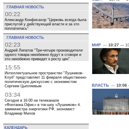
ГЛАВНАЯ НОВОСТЬ
00:22
Александр Конфисахор "Церковь всегда была
прислугой у действующей власти и за это
поплатилась"
ГЛАВНАЯ НОВОСТЬ
02:23
МИР
—
10:27
— 10
Андрей Липатов "Три-четыре производителя
одного товара неизбежно будут в сговоре и
это неизбежно приведет к росту цен"
15:55
Интеллектуальное пространство "Лушников-
Клуб" представляет 11 февраля общественно-
политическую дискуссию с экономистом
ВЛАСТЬ
—
10:06
Сергеем Цыпляевым
03:34
Сегодня в 16:00 на телеканале
«Фонтанка.Офис» в ток-шоу «Лушников» б.
замминистра энергетики РФ, экономист
Владимир Милов
КАЛЕНДАРЬ