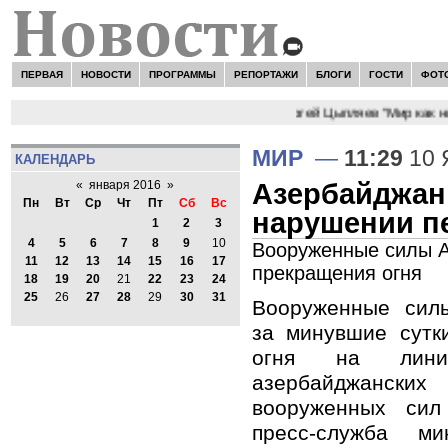
ПЕРВАЯ
НОВОСТИ
ПРОГРАММЫ
РЕПОРТАЖИ
БЛОГИ
ГОСТИ
ФОТ
НОВОСТИ:
Сергей Цыпляев "Мир как ник
МИР
—
11:29
10 
КАЛЕНДАРЬ
Азербайджан
«
января 2016
»
Пн
Вт
Ср
Чт
Пт
Сб
Вс
нарушении п
1
2
3
4
5
6
7
8
9
10
Вооруженные силы А
11
12
13
14
15
16
17
прекращения огня
18
19
20
21
22
23
24
25
26
27
28
29
30
31
Вооруженные сил
за минувшие сутк
огня на линии
азербайджанс
вооруженных сил
пресс-служба ми