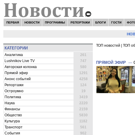
ПЕРВАЯ
НОВОСТИ
ПРОГРАММЫ
РЕПОРТАЖИ
БЛОГИ
ГОСТИ
ФОТ
НОВОСТ
ТОП новостей
|
ТОП о
КАТЕГОРИИ
ВСЕ НОВОСТИ 
Аналитика
261
Lushnikov Live TV
747
ПРЯМОЙ ЭФИР
—
Авторская колонка
580
Прямой эфир
1291
Анонс событий
4258
Репортажи
124
Остроумно
19
Политика
3419
Наука
2220
Финансы
2159
Общество
5830
Культура
1182
Транспорт
561
События
902