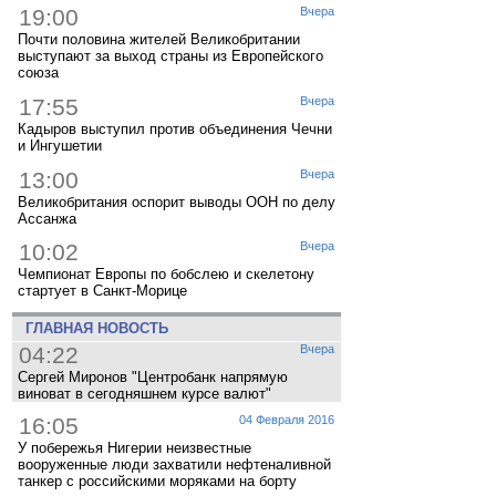
19:00
Вчера
Почти половина жителей Великобритании
выступают за выход страны из Европейского
союза
17:55
Вчера
Кадыров выступил против объединения Чечни
и Ингушетии
13:00
Вчера
Великобритания оспорит выводы ООН по делу
Ассанжа
10:02
Вчера
Чемпионат Европы по бобслею и скелетону
стартует в Санкт-Морице
ГЛАВНАЯ НОВОСТЬ
04:22
Вчера
Сергей Миронов "Центробанк напрямую
виноват в сегодняшнем курсе валют"
16:05
04 Февраля 2016
У побережья Нигерии неизвестные
вооруженные люди захватили нефтеналивной
танкер с российскими моряками на борту