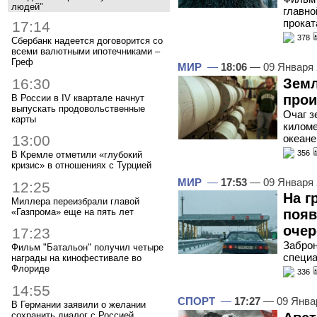
людей"
главно
прокат
17:14
378
Сбербанк надеется договорится со
всеми валютными ипотечниками –
Греф
МИР
—
18:06
— 09 Января
16:30
Земл
прои
В России в IV квартале начнут
выпускать продовольственные
Очаг з
карты
киломе
океане
13:00
356
В Кремле отметили «глубокий
кризис» в отношениях с Турцией
МИР
—
17:53
— 09 Января
12:25
На г
Миллера переизбрали главой
«Газпрома» еще на пять лет
появ
очер
17:23
Заброн
Фильм "Батальон" получил четыре
специа
награды на кинофестивале во
Флориде
336
14:55
СПОРТ
—
17:27
— 09 Янва
В Германии заявили о желании
сохранить диалог с Россией