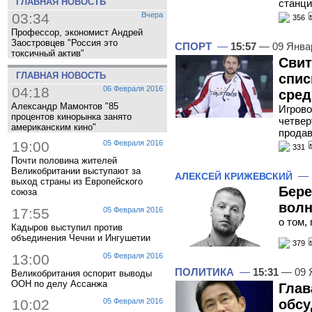
ГЛАВНАЯ НОВОСТЬ
станци
03:34
Вчера
356
Профессор, экономист Андрей
Заостровцев "Россия это
СПОРТ
—
15:57
— 09 Янва
токсичный актив"
Свит
ГЛАВНАЯ НОВОСТЬ
спис
04:18
06 Февраля 2016
сред
Александр Мамонтов "85
Игрово
процентов кинорынка занято
четвер
американским кино"
прода
19:00
05 Февраля 2016
331
Почти половина жителей
Великобритании выступают за
—
АЛЕКСЕЙ КРИЖЕВСКИЙ
выход страны из Европейского
Бер
союза
волн
17:55
05 Февраля 2016
о том,
Кадыров выступил против
объединения Чечни и Ингушетии
379
13:00
05 Февраля 2016
ПОЛИТИКА
—
15:31
— 09 
Великобритания оспорит выводы
ООН по делу Ассанжа
Глав
обсу
10:02
05 Февраля 2016