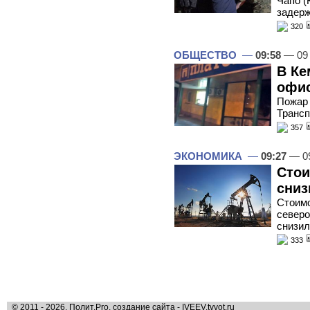
Чапо (
задер
320
ОБЩЕСТВО
—
09:58
— 09 
В Ке
офис
Пожар
Трансп
357
ЭКОНОМИКА
—
09:27
— 09
Стои
сниз
Стоим
северо
снизил
333
© 2011 - 2026, Полит.Pro, создание сайта - IVEEV.tvvot.ru