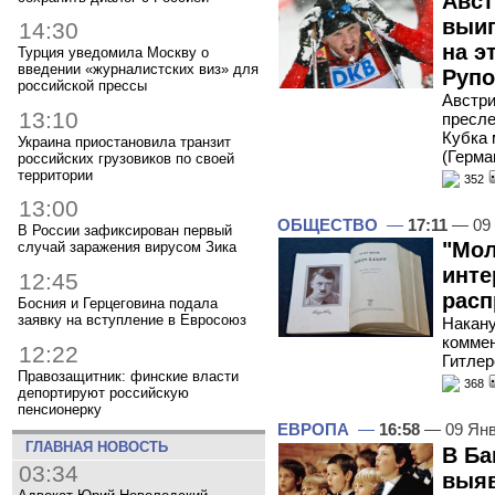
Авст
выиг
14:30
на э
Турция уведомила Москву о
введении «журналистских виз» для
Рупо
российской прессы
Австри
13:10
пресле
Кубка 
Украина приостановила транзит
(Герма
российских грузовиков по своей
территории
352
13:00
ОБЩЕСТВО
—
17:11
— 09 
В России зафиксирован первый
"Мол
случай заражения вирусом Зика
инте
12:45
расп
Босния и Герцеговина подала
заявку на вступление в Евросоюз
Накану
коммен
12:22
Гитлер
Правозащитник: финские власти
368
депортируют российскую
пенсионерку
ЕВРОПА
—
16:58
— 09 Янв
ГЛАВНАЯ НОВОСТЬ
В Ба
03:34
выяв