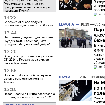
Адвокат Юрий Новолодский
В ходе
"Абрамидзе это один из тех
интерв
предпринимателей о ком говорил
расска
президент Путин"
347
14:23
Белоруссия снова получит
ЕВРОПА
—
16:29
— 09 Янв
экономическую помощь от России
Парт
13:44
ужес
Настоятель Дацана Буда Бадмаев
беже
"Буддистский новый год - это
праздник объединяющий добро"
Кель
В ФРГ 
13:20
канцл
В Госдуме предложили перенести
ужесто
ОИ-2016 в Россию из-за вируса
убежи
Зика в Бразилии
372
12:55
Песков: в Москве соболезнуют в
НАУКА
—
16:04
— 09 Янва
связи с землетрясением на
На М
Тайване
по п
12:10
поле
Посол России в Египте рассказал о
расследовании катастрофы A321
Участн
экспе