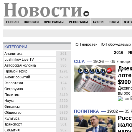
ПЕРВАЯ
НОВОСТИ
ПРОГРАММЫ
РЕПОРТАЖИ
БЛОГИ
ГОСТИ
ФОТ
ТОП новостей
|
ТОП обсуждаемых 
КАТЕГОРИИ
ВСЕ НОВОСТИ -
2016
»
Я
Аналитика
261
Lushnikov Live TV
747
США
—
19:26
— 09 Января
Авторская колонка
580
Джек
Прямой эфир
1291
лоте
Анонс событий
4258
$900
Репортажи
124
Джекпо
Остроумно
19
вырос 
Политика
3419
370
Наука
2220
Финансы
2159
ПОЛИТИКА
—
19:02
— 09 
Общество
5830
Росс
Культура
1182
жало
Транспорт
561
События
902
нару