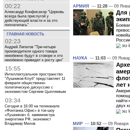
00:22
АРМИЯ
—
11:28
— 09 Янва
Для 
Александр Конфисахор "Церковь
всегда была прислугой у
экип
действующей власти и за это
поплатилась"
Боевая
превос
ГЛАВНАЯ НОВОСТЬ
новейш
Росси
02:23
353
Андрей Липатов "Три-четыре
производителя одного товара
неизбежно будут в сговоре и это
НАУКА
—
11:03
— 09 Январ
неизбежно приведет к росту цен"
Архе
15:55
амер
Интеллектуальное пространство
флот
"Лушников-Клуб" представляет 11
февраля общественно-
лет 
политическую дискуссию с
Америк
экономистом Сергеем Цыпляевым
помощи
03:34
найти 
двух к
Сегодня в 16:00 на телеканале
«Фонтанка.Офис» в ток-шоу
361
«Лушников» б. замминистра
энергетики РФ, экономист
МИР
—
10:52
— 09 Января
Владимир Милов