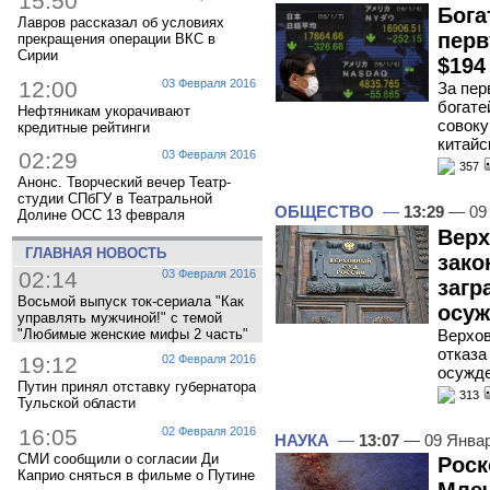
15:50
Бога
Лавров рассказал об условиях
перв
прекращения операции ВКС в
Сирии
$194
12:00
03 Февраля 2016
За пер
богате
Нефтяникам укорачивают
совоку
кредитные рейтинги
китайс
02:29
03 Февраля 2016
357
Анонс. Творческий вечер Театр-
студии СПбГУ в Театральной
ОБЩЕСТВО
—
13:29
— 09 
Долине ОСС 13 февраля
Верх
ГЛАВНАЯ НОВОСТЬ
зако
02:14
03 Февраля 2016
загр
Восьмой выпуск ток-сериала "Как
осу
управлять мужчиной!" с темой
"Любимые женские мифы 2 часть"
Верхов
отказа
19:12
02 Февраля 2016
осужд
Путин принял отставку губернатора
313
Тульской области
16:05
02 Февраля 2016
НАУКА
—
13:07
— 09 Янва
СМИ сообщили о согласии Ди
Роск
Каприо сняться в фильме о Путине