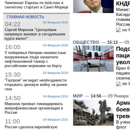
КНДР
Чемпионат Европы по бобслею и
скелетону стартует в Санкт-Морице
Минист
Кисида
ГЛАВНАЯ НОВОСТЬ
главам
04:22
05 Февраля 2016
России
Сергей Миронов "Центробанк
346
напрямую виноват в сегодняшнем
курсе валют"
ОБЩЕСТВО
—
15:12
— 09 
16:05
04 Февраля 2016
Подо
У побережья Нигерии неизвестные
паци
вооруженные люди захватили
увол
нефтеналивной танкер с
российскими моряками на борту
Врач б
пациен
15:30
04 Февраля 2016
сконча
"Газпром" не видит необходимости
386
открывать ценовую войну на рынке
газа
МИР
—
14:56
— 09 Января
14:50
04 Февраля 2016
Арми
Миронов призвал ликвидировать
микрофинансовые организации в
боев
России
трев
11:00
04 Февраля 2016
В учен
флот
Россия сделала европейскую