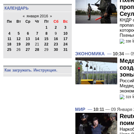
Пхен
проп
КАЛЕНДАРЬ
Сеул
«
января 2016
»
КНДР о
Пн
Вт
Ср
Чт
Пт
Сб
Вс
пропаг
1
2
3
которо
4
5
6
7
8
9
10
Пхень
11
12
13
14
15
16
17
338
18
19
20
21
22
23
24
25
26
27
28
29
30
31
ЭКОНОМИКА
—
10:34
— 09
Медв
созд
Как загружать. Инструкция.
зоны
Россий
Медвед
эконом
319
МИР
—
10:11
— 09 Января
Reut
поим
Наркоб