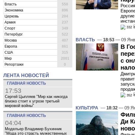
Власть
550
Россия
Экономика
896
Европе
други
Церковь
204
инстан
Армия
237
332
Спорт
349
Петербург
522
ВЛАСТЬ
—
18:53
— 09 Янв
Москва
407
В Го
Европа
861
пере
США
315
Мир
2001
с он
Репортажи
0
нало
Дмитри
ЛЕНТА НОВОСТЕЙ
правит
ГЛАВНАЯ НОВОСТЬ
запуск
продаж
17:53
352
Сергей Цыпляев "Мир как никогда
близко стоит к угрозе третьей
мировой войны"
КУЛЬТУРА
—
18:32
— 09 Я
Фил
ГЛАВНАЯ НОВОСТЬ
Ди К
04:04
ново
Модельер Владимир Бухинник
"Мода это страсть мужественных
Фильм 