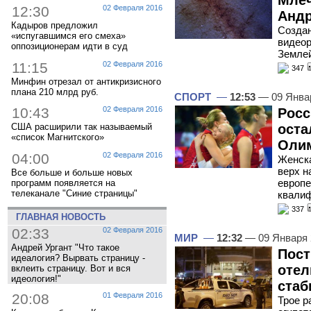
Млеч
12:30
02 Февраля 2016
Анд
Кадыров предложил
Созда
«испугавшимся его смеха»
видеор
оппозиционерам идти в суд
Землей
11:15
02 Февраля 2016
347
Минфин отрезал от антикризисного
плана 210 млрд руб.
СПОРТ
—
12:53
— 09 Янва
10:43
02 Февраля 2016
Росс
оста
США расширили так называемый
«список Магнитского»
Олим
04:00
02 Февраля 2016
Женска
верх н
Все больше и больше новых
европе
программ появляется на
телеканале "Синие страницы"
квалиф
337
ГЛАВНАЯ НОВОСТЬ
02:33
02 Февраля 2016
МИР
—
12:32
— 09 Января
Андрей Ургант "Что такое
Пост
идеалогия? Вырвать страницу -
отел
вклеить страницу. Вот и вся
идеология!"
стаб
20:08
01 Февраля 2016
Трое р