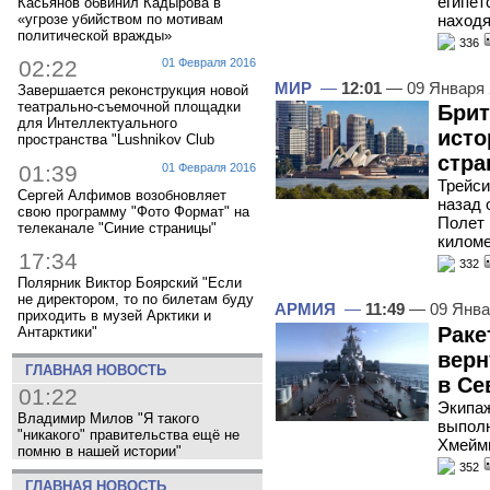
египет
Касьянов обвинил Кадырова в
находя
«угрозе убийством по мотивам
политической вражды»
336
02:22
01 Февраля 2016
МИР
—
12:01
— 09 Января
Завершается реконструкция новой
театрально-съемочной площадки
Брит
для Интеллектуального
исто
пространства "Lushnikov Club
стра
01:39
01 Февраля 2016
Трейси
Сергей Алфимов возобновляет
назад 
свою программу "Фото Формат" на
Полет 
телеканале "Синие страницы"
килом
17:34
332
Полярник Виктор Боярский "Если
не директором, то по билетам буду
АРМИЯ
—
11:49
— 09 Янва
приходить в музей Арктики и
Раке
Антарктики"
верн
ГЛАВНАЯ НОВОСТЬ
в Се
01:22
Экипаж
Владимир Милов "Я такого
выполн
"никакого" правительства ещё не
Хмейм
помню в нашей истории"
352
ГЛАВНАЯ НОВОСТЬ