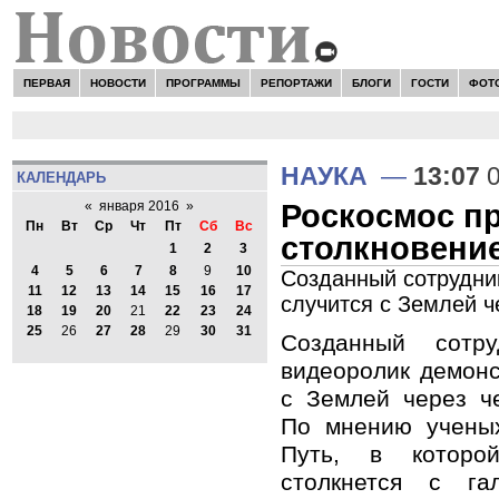
ПЕРВАЯ
НОВОСТИ
ПРОГРАММЫ
РЕПОРТАЖИ
БЛОГИ
ГОСТИ
ФОТ
НАУКА
—
13:07
0
КАЛЕНДАРЬ
Роскосмос п
«
января 2016
»
Пн
Вт
Ср
Чт
Пт
Сб
Вс
столкновени
1
2
3
4
5
6
7
8
9
10
Созданный сотрудни
11
12
13
14
15
16
17
случится с Землей ч
18
19
20
21
22
23
24
25
26
27
28
29
30
31
Созданный сотру
видеоролик демонс
с Землей через ч
По мнению ученых
Путь, в которо
столкнется с га