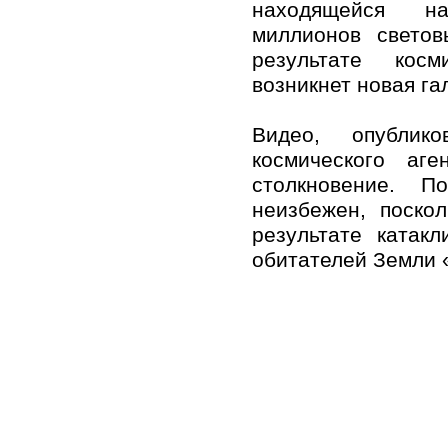
находящейся н
миллионов свето
результате косм
возникнет новая га
Видео, опублик
космического аге
столкновение. П
неизбежен, поскол
результате катак
обитателей Земли 