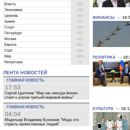
Власть
550
Экономика
896
Церковь
204
ФИНАНСЫ
—
18:
Армия
237
Спорт
349
Петербург
522
Москва
407
Европа
861
США
315
Мир
2001
ПОЛИТИКА
—
18:
Репортажи
0
ЛЕНТА НОВОСТЕЙ
ГЛАВНАЯ НОВОСТЬ
17:53
Сергей Цыпляев "Мир как никогда близко
стоит к угрозе третьей мировой войны"
ГЛАВНАЯ НОВОСТЬ
КУЛЬТУРА
—
18:1
04:04
Модельер Владимир Бухинник "Мода это
страсть мужественных людей"