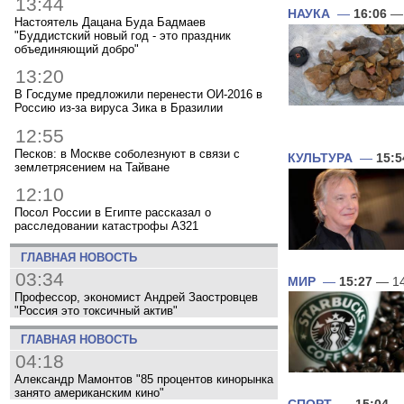
13:44
НАУКА
—
16:06
— 
Настоятель Дацана Буда Бадмаев
"Буддистский новый год - это праздник
объединяющий добро"
13:20
В Госдуме предложили перенести ОИ-2016 в
Россию из-за вируса Зика в Бразилии
12:55
Песков: в Москве соболезнуют в связи с
КУЛЬТУРА
—
15:5
землетрясением на Тайване
12:10
Посол России в Египте рассказал о
расследовании катастрофы A321
ГЛАВНАЯ НОВОСТЬ
03:34
МИР
—
15:27
— 14
Профессор, экономист Андрей Заостровцев
"Россия это токсичный актив"
ГЛАВНАЯ НОВОСТЬ
04:18
Александр Мамонтов "85 процентов кинорынка
занято американским кино"