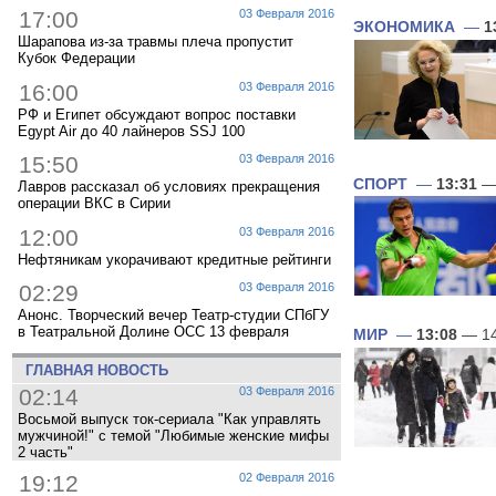
17:00
03 Февраля 2016
ЭКОНОМИКА
—
1
Шарапова из-за травмы плеча пропустит
Кубок Федерации
16:00
03 Февраля 2016
РФ и Египет обсуждают вопрос поставки
Egypt Air до 40 лайнеров SSJ 100
15:50
03 Февраля 2016
СПОРТ
—
13:31
— 
Лавров рассказал об условиях прекращения
операции ВКС в Сирии
12:00
03 Февраля 2016
Нефтяникам укорачивают кредитные рейтинги
02:29
03 Февраля 2016
Анонс. Творческий вечер Театр-студии СПбГУ
в Театральной Долине ОСС 13 февраля
МИР
—
13:08
— 14
ГЛАВНАЯ НОВОСТЬ
02:14
03 Февраля 2016
Восьмой выпуск ток-сериала "Как управлять
мужчиной!" с темой "Любимые женские мифы
2 часть"
19:12
02 Февраля 2016