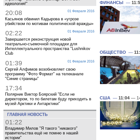
ФИНАНСЫ
—
11:
идеология!"
20:08
01 Февраля 2016
Касьянов обвинил Кадырова в «угрозе
убийством по мотивам политической вражды»
02:22
01 Февраля 2016
Завершается реконструкция новой
театрально-съемочной площадки для
Интеллектуального пространства "Lushnikov
ОБЩЕСТВО
—
11
Club
01:39
01 Февраля 2016
Сергей Алфимов возобновляет свою
программу "Фото Формат" на телеканале
"Синие страницы"
17:34
Полярник Виктор Боярский "Если не
США
—
11:04
— 14
директором, то по билетам буду приходить в
музей Арктики и Антарктики"
ГЛАВНАЯ НОВОСТЬ
01:22
Владимир Милов "Я такого "никакого"
правительства ещё не помню в нашей
истории"