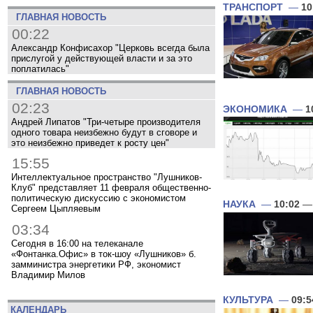
ТРАНСПОРТ
—
10
ГЛАВНАЯ НОВОСТЬ
00:22
Александр Конфисахор "Церковь всегда была
прислугой у действующей власти и за это
поплатилась"
ГЛАВНАЯ НОВОСТЬ
02:23
ЭКОНОМИКА
—
1
Андрей Липатов "Три-четыре производителя
одного товара неизбежно будут в сговоре и
это неизбежно приведет к росту цен"
15:55
Интеллектуальное пространство "Лушников-
Клуб" представляет 11 февраля общественно-
политическую дискуссию с экономистом
НАУКА
—
10:02
— 
Сергеем Цыпляевым
03:34
Сегодня в 16:00 на телеканале
«Фонтанка.Офис» в ток-шоу «Лушников» б.
замминистра энергетики РФ, экономист
Владимир Милов
КУЛЬТУРА
—
09:5
КАЛЕНДАРЬ