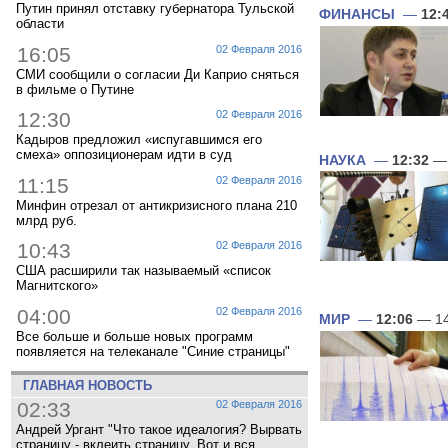
Путин принял отставку губернатора Тульской
ФИНАНСЫ
—
12:
области
16:05
02 Февраля 2016
СМИ сообщили о согласии Ди Каприо сняться
в фильме о Путине
12:30
02 Февраля 2016
Кадыров предложил «испугавшимся его
смеха» оппозиционерам идти в суд
НАУКА
—
12:32
— 
11:15
02 Февраля 2016
Минфин отрезал от антикризисного плана 210
млрд руб.
10:43
02 Февраля 2016
США расширили так называемый «список
Магнитского»
04:00
02 Февраля 2016
МИР
—
12:06
— 14
Все больше и больше новых программ
появляется на телеканале "Синие страницы"
ГЛАВНАЯ НОВОСТЬ
02:33
02 Февраля 2016
Андрей Ургант "Что такое идеалогия? Вырвать
страницу - вклеить страницу. Вот и вся