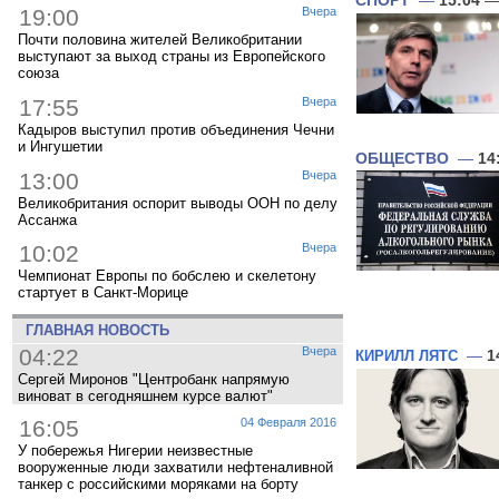
СПОРТ
—
15:04
— 
19:00
Вчера
Почти половина жителей Великобритании
выступают за выход страны из Европейского
союза
17:55
Вчера
Кадыров выступил против объединения Чечни
и Ингушетии
ОБЩЕСТВО
—
14
13:00
Вчера
Великобритания оспорит выводы ООН по делу
Ассанжа
10:02
Вчера
Чемпионат Европы по бобслею и скелетону
стартует в Санкт-Морице
ГЛАВНАЯ НОВОСТЬ
04:22
Вчера
—
1
КИРИЛЛ ЛЯТС
Сергей Миронов "Центробанк напрямую
виноват в сегодняшнем курсе валют"
16:05
04 Февраля 2016
У побережья Нигерии неизвестные
вооруженные люди захватили нефтеналивной
танкер с российскими моряками на борту