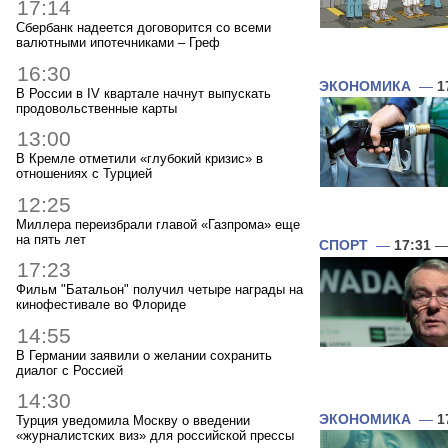
17:14
Сбербанк надеется договорится со всеми
валютными ипотечниками – Греф
16:30
ЭКОНОМИКА
—
1
В России в IV квартале начнут выпускать
продовольственные карты
13:00
В Кремле отметили «глубокий кризис» в
отношениях с Турцией
12:25
Миллера переизбрали главой «Газпрома» еще
на пять лет
СПОРТ
—
17:31
— 
17:23
Фильм "Батальон" получил четыре награды на
кинофестивале во Флориде
14:55
В Германии заявили о желании сохранить
диалог с Россией
14:30
ЭКОНОМИКА
—
1
Турция уведомила Москву о введении
«журналистских виз» для российской прессы