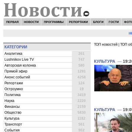
ПЕРВАЯ
НОВОСТИ
ПРОГРАММЫ
РЕПОРТАЖИ
БЛОГИ
ГОСТИ
ФОТ
НОВО
ТОП новостей
|
ТОП о
КАТЕГОРИИ
ВСЕ НОВОСТИ 
Аналитика
261
Lushnikov Live TV
747
КУЛЬТУРА
—
19:2
Авторская колонка
580
Прямой эфир
1291
Анонс событий
4258
Репортажи
124
Остроумно
19
Политика
3419
Наука
2220
Финансы
2159
КУЛЬТУРА
—
19:0
Общество
5830
Культура
1182
Транспорт
561
События
902