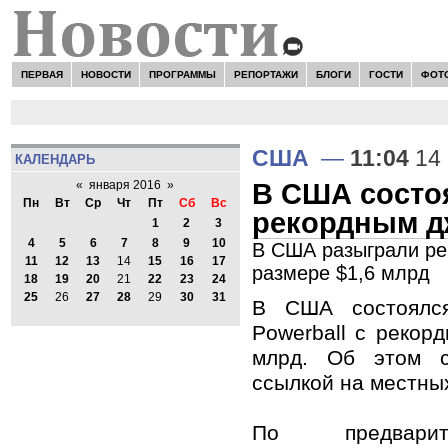
ПЕРВАЯ
НОВОСТИ
ПРОГРАММЫ
РЕПОРТАЖИ
БЛОГИ
ГОСТИ
ФОТ
США
—
11:04
14 
КАЛЕНДАРЬ
В США состо
«
января 2016
»
Пн
Вт
Ср
Чт
Пт
Сб
Вс
рекордным дж
1
2
3
4
5
6
7
8
9
10
В США разыграли рек
11
12
13
14
15
16
17
размере $1,6 млрд
18
19
20
21
22
23
24
25
26
27
28
29
30
31
В США состоялс
Powerball с рекор
млрд. Об этом с
ссылкой на местны
По предварит