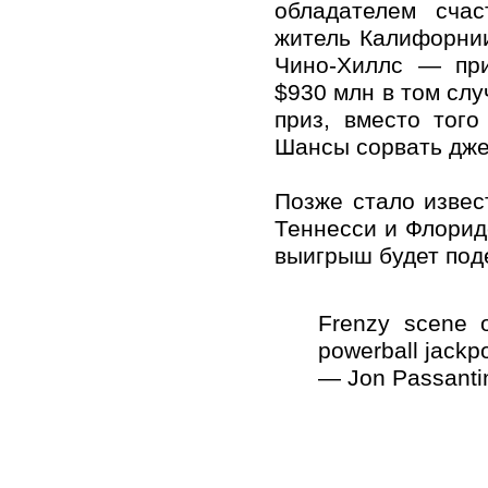
обладателем счас
житель Калифорнии
Чино-Хиллс — при
$930 млн в том слу
приз, вместо тог
Шансы сорвать джек
Позже стало извес
Теннесси и Флориде
выигрыш будет под
Frenzy scene o
powerball jackpo
— Jon Passanti