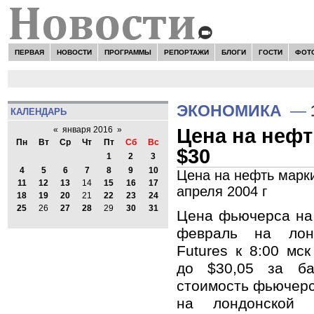
ПЕРВАЯ
НОВОСТИ
ПРОГРАММЫ
РЕПОРТАЖИ
БЛОГИ
ГОСТИ
ФОТ
ЭКОНОМИКА
—
КАЛЕНДАРЬ
Цена на нефт
«
января 2016
»
Пн
Вт
Ср
Чт
Пт
Сб
Вс
$30
1
2
3
4
5
6
7
8
9
10
Цена на нефть марки
11
12
13
14
15
16
17
апреля 2004 г
18
19
20
21
22
23
24
25
26
27
28
29
30
31
Цена фьючерса на 
февраль на лон
Futures к 8:00 мс
до $30,05 за ба
стоимость фьючерс
на лондонской 