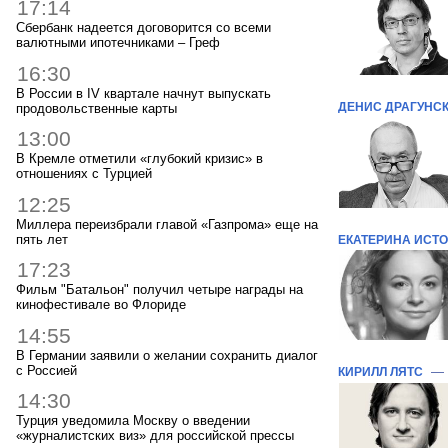
17:14
Сбербанк надеется договорится со всеми
валютными ипотечниками – Греф
16:30
В России в IV квартале начнут выпускать
ДЕНИС ДРАГУНС
продовольственные карты
13:00
В Кремле отметили «глубокий кризис» в
отношениях с Турцией
12:25
Миллера переизбрали главой «Газпрома» еще на
пять лет
ЕКАТЕРИНА ИСТ
17:23
Фильм "Батальон" получил четыре награды на
кинофестивале во Флориде
14:55
В Германии заявили о желании сохранить диалог
с Россией
—
КИРИЛЛ ЛЯТС
14:30
Турция уведомила Москву о введении
«журналистских виз» для российской прессы