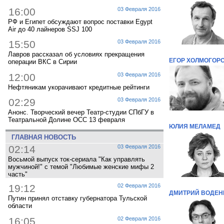
16:00
03 Февраля 2016
РФ и Египет обсуждают вопрос поставки Egypt
Air до 40 лайнеров SSJ 100
15:50
03 Февраля 2016
Лавров рассказал об условиях прекращения
ЕГОР ХОЛМОГОР
операции ВКС в Сирии
12:00
03 Февраля 2016
Нефтяникам укорачивают кредитные рейтинги
02:29
03 Февраля 2016
Анонс. Творческий вечер Театр-студии СПбГУ в
Театральной Долине ОСС 13 февраля
ЮЛИЯ МЕЛАМЕД
ГЛАВНАЯ НОВОСТЬ
02:14
03 Февраля 2016
Восьмой выпуск ток-сериала "Как управлять
мужчиной!" с темой "Любимые женские мифы 2
часть"
19:12
02 Февраля 2016
ДМИТРИЙ ВОДЕН
Путин принял отставку губернатора Тульской
области
16:05
02 Февраля 2016