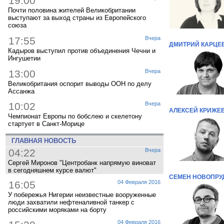
19:00
Почти половина жителей Великобритании
выступают за выход страны из Европейского
союза
17:55
Вчера
ДМИТРИЙ КАРЦЕ
Кадыров выступил против объединения Чечни и
Ингушетии
13:00
Вчера
Великобритания оспорит выводы ООН по делу
Ассанжа
10:02
Вчера
АЛЕКСЕЙ КРИЖЕ
Чемпионат Европы по бобслею и скелетону
стартует в Санкт-Морице
ГЛАВНАЯ НОВОСТЬ
04:22
Вчера
Сергей Миронов "Центробанк напрямую виноват
в сегодняшнем курсе валют"
СЕМЕН НОВОПРУ
16:05
04 Февраля 2016
У побережья Нигерии неизвестные вооруженные
люди захватили нефтеналивной танкер с
российскими моряками на борту
04 Февраля 2016