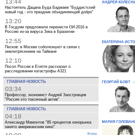
13:44
АНДРЕЙ КОЛЕСН
Настоятель Дацана Буда Бадмаев "Буддистский
новый год - это праздник объединяющий добро"
13:20
В Госдуме предложили перенести ОИ-2016 в
Россию из-за вируса Зика в Бразилии
12:55
ЕКАТЕРИНА ИСТ
Песков: в Москве соболезнуют в связи с
землетрясением на Тайване
12:10
Посол России в Египте рассказал о
расследовании катастрофы A321
ГЛАВНАЯ НОВОСТЬ
ГЕОРГИЙ БОВТ
03:34
Профессор, экономист Андрей Заостровцев
"Россия это токсичный актив"
ГЛАВНАЯ НОВОСТЬ
04:18
МАРИЯ ГОЛОВАН
Александр Мамонтов "85 процентов кинорынка
занято американским кино"
Вчера