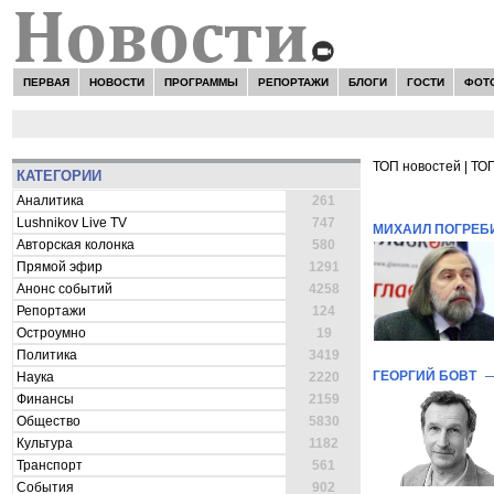
ПЕРВАЯ
НОВОСТИ
ПРОГРАММЫ
РЕПОРТАЖИ
БЛОГИ
ГОСТИ
ФОТ
ТОП новостей
|
ТОП
КАТЕГОРИИ
ВСЕ НОВОСТ
Аналитика
261
Lushnikov Live TV
747
МИХАИЛ ПОГРЕБ
Авторская колонка
580
Прямой эфир
1291
Анонс событий
4258
Репортажи
124
Остроумно
19
Политика
3419
ГЕОРГИЙ БОВТ
Наука
2220
Финансы
2159
Общество
5830
Культура
1182
Транспорт
561
События
902