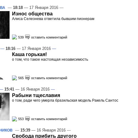
—
18:18
— 17 Января 2016
—
ОВА
Износ общества
Алиса Селезнева ответила бывшим пионерам
539
оставить комментарий
—
18:16
— 17 Января 2016
—
Каша горькая!
о том, что такое настоящая независимость
565
оставить комментарий
—
15:41
— 16 Января 2016
—
Рабыни тщеславия
о том, ради чего умерла бразильская модель Ракель Сантос
553
оставить комментарий
—
15:39
— 16 Января 2016
—
НИКОВ
Свобода прибить другого