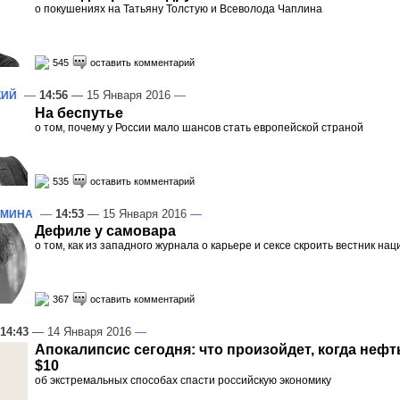
о покушениях на Татьяну Толстую и Всеволода Чаплина
545
оставить комментарий
—
14:56
— 15 Января 2016
—
КИЙ
На беспутье
о том, почему у России мало шансов стать европейской страной
535
оставить комментарий
—
14:53
— 15 Января 2016
—
ОМИНА
Дефиле у самовара
о том, как из западного журнала о карьере и сексе скроить вестник на
367
оставить комментарий
14:43
— 14 Января 2016
—
Апокалипсис сегодня: что произойдет, когда нефт
$10
об экстремальных способах спасти российскую экономику