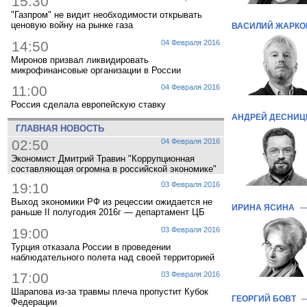
15:30
"Газпром" не видит необходимости открывать
ценовую войну на рынке газа
ВАСИЛИЙ ЖАРКО
14:50
04 Февраля 2016
Миронов призвал ликвидировать
микрофинансовые организации в России
11:00
04 Февраля 2016
Россия сделала европейскую ставку
АНДРЕЙ ДЕСНИЦ
ГЛАВНАЯ НОВОСТЬ
02:50
04 Февраля 2016
Экономист Дмитрий Травин "Коррупционная
составляющая огромна в российской экономике"
19:10
03 Февраля 2016
Выход экономики РФ из рецессии ожидается не
ИРИНА ЯСИНА
раньше II полугодия 2016г — департамент ЦБ
19:00
03 Февраля 2016
Турция отказала России в проведении
наблюдательного полета над своей территорией
17:00
03 Февраля 2016
Шарапова из-за травмы плеча пропустит Кубок
ГЕОРГИЙ БОВТ
Федерации