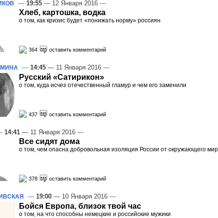
—
19:55
— 12 Января 2016
—
ИКОВ
Хлеб, картошка, водка
о том, как кризис будет «понижать норму» россиян
364
оставить комментарий
—
14:45
— 11 Января 2016
—
ОМИНА
Русский «Сатирикон»
о том, куда исчез отечественный гламур и чем его заменили
437
оставить комментарий
—
14:41
— 11 Января 2016
—
Все сидят дома
о том, чем опасна добровольная изоляция России от окружающего ми
378
оставить комментарий
—
19:00
— 10 Января 2016
—
ИВСКАЯ
Бойся Европа, близок твой час
о том, на что способны немецкие и российские мужики