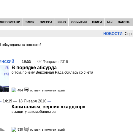
ОРЕПОРТАЖИ
ЭФИР
ПРЕССА
КИНО
СОБЫТИЯ
КНИГИ
МЫ
ПАМЯТЬ
НОВОСТИ:
Сергей Цып
 обсуждаемых новостей
И -
АВТОРСКАЯ КОЛОНКА
—
19:55
— 02 Февраля 2016
—
ИНСКИЙ
В порядке абсурда
о том, почему Верховная Рада сбилась со счета
484
оставить комментарий
—
14:19
— 18 Января 2016
—
Капитализм, версия «хардкор»
в защиту автомобилистов
530
оставить комментарий