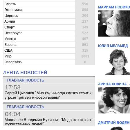
Власть
550
МАРИАМ НОВИК
Экономика
896
Церковь
204
Армия
237
Спорт
349
Петербург
522
Москва
407
Европа
861
ЮЛИЯ МЕЛАМЕД
США
315
Мир
2001
Репортажи
0
ЛЕНТА НОВОСТЕЙ
ГЛАВНАЯ НОВОСТЬ
АРИНА ХОЛИНА
17:53
Сергей Цыпляев "Мир как никогда близко стоит к
угрозе третьей мировой войны"
ГЛАВНАЯ НОВОСТЬ
04:04
Модельер Владимир Бухинник "Мода это страсть
ДМИТРИЙ ВОДЕН
мужественных людей"