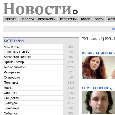
ПЕРВАЯ
НОВОСТИ
ПРОГРАММЫ
РЕПОРТАЖИ
БЛОГИ
ГОСТИ
ФОТ
НОВО
ТОП новостей
|
ТОП о
КАТЕГОРИИ
ВСЕ НОВОСТИ 
Аналитика
261
Lushnikov Live TV
747
ЮЛИЯ ЛАТЫНИНА
Авторская колонка
580
Прямой эфир
1291
Анонс событий
4258
Репортажи
124
Остроумно
19
Политика
3419
Наука
2220
СЕМЕН НОВОПРУД
Финансы
2159
Общество
5830
Культура
1182
Транспорт
561
События
902