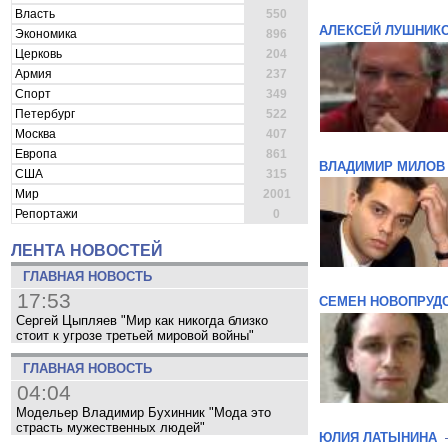
Власть
550
АЛЕКСЕЙ ЛУШНИК
Экономика
896
Церковь
204
Армия
237
Спорт
349
Петербург
522
Москва
407
Европа
861
ВЛАДИМИР МИЛОВ
США
315
Мир
2001
Репортажи
0
ЛЕНТА НОВОСТЕЙ
ГЛАВНАЯ НОВОСТЬ
17:53
СЕМЕН НОВОПРУД
Сергей Цыпляев "Мир как никогда близко
стоит к угрозе третьей мировой войны"
ГЛАВНАЯ НОВОСТЬ
04:04
Модельер Владимир Бухинник "Мода это
страсть мужественных людей"
ЮЛИЯ ЛАТЫНИНА