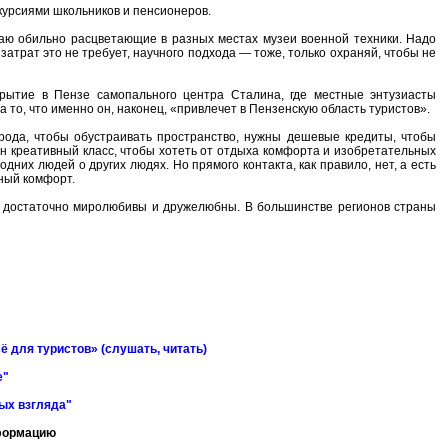
скурсиями школьников и пенсионеров.
чаю обильно расцветающие в разных местах музеи военной техники. Надо
атрат это не требует, научного подхода — тоже, только охраняй, чтобы не
рытие в Пензе самопального центра Сталина, где местные энтузиасты
 то, что именно он, наконец, «привлечет в Пензенскую область туристов».
орода, чтобы обустраивать пространство, нужны дешевые кредиты, чтобы
н креативный класс, чтобы хотеть от отдыха комфорта и изобретательных
одних людей о других людях. Но прямого контакта, как правило, нет, а есть
ный комфорт.
ии достаточно миролюбивы и дружелюбны. В большинстве регионов страны
ё для туристов» (слушать, читать)
е"
ных взгляда"
нформацию