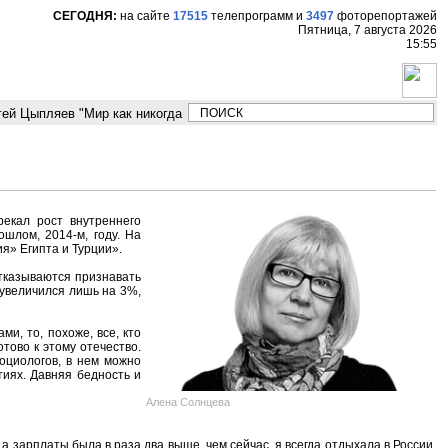
СЕГОДНЯ:
на сайте
17515
телепрограмм
и
3497
фоторепортажей
Пятница, 7 августа 2026
15:55
Цыпляев "Мир как никогда близко стоит к угрозе третьей мировой войны
екал рост внутреннего
шлом, 2014-м, году. На
я» Египта и Турции».
тказываются признавать
 увеличился лишь на 3%,
и, то, похоже, все, кто
отово к этому отечество.
оциологов, в нем можно
тиях. Давняя бедность и
Алена Солнцева
 а зарплаты была в раза два выше, чем сейчас, я всегда отдыхала в России.