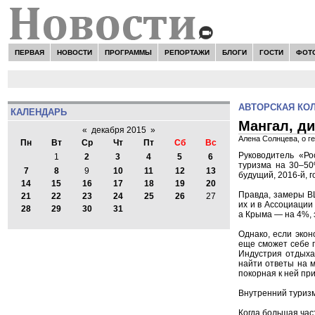
ПЕРВАЯ
НОВОСТИ
ПРОГРАММЫ
РЕПОРТАЖИ
БЛОГИ
ГОСТИ
ФОТ
АВТОРСКАЯ КО
КАЛЕНДАРЬ
Мангал, ди
«
декабря 2015
»
Алена Солнцева, о г
Пн
Вт
Ср
Чт
Пт
Сб
Вс
Руководитель «Ро
1
2
3
4
5
6
туризма на 30–50
7
8
9
10
11
12
13
будущий, 2016-й, 
14
15
16
17
18
19
20
Правда, замеры В
21
22
23
24
25
26
27
их и в Ассоциации
28
29
30
31
а Крыма — на 4%, 
Однако, если экон
еще сможет себе п
Индустрия отдыха
найти ответы на м
покорная к ней пр
Внутренний туризм
Когда большая част