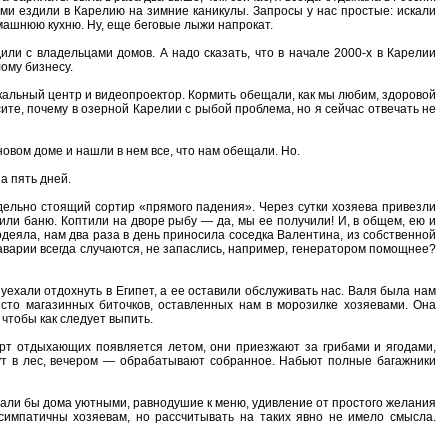
ями ездили в Карелию на зимние каникулы. Запросы у нас простые: искали
омашнюю кухню. Ну, еще беговые лыжи напрокат.
ли с владельцами домов. А надо сказать, что в начале 2000-х в Карелии
ому бизнесу.
кальный центр и видеопроектор. Кормить обещали, как мы любим, здоровой
ите, почему в озерной Карелии с рыбой проблема, но я сейчас отвечать не
овом доме и нашли в нем все, что нам обещали. Но.
а пять дней.
тдельно стоящий сортир «прямого падения». Через сутки хозяева привезли
или баню. Коптили на дворе рыбу — да, мы ее получили! И, в общем, ею и
одеяла, нам два раза в день приносила соседка Валентина, из собственной
 аварии всегда случаются, не запаслись, например, генератором помощнее?
уехали отдохнуть в Египет, а ее оставили обслуживать нас. Валя была нам
есто магазинных биточков, оставленных нам в морозилке хозяевами. Она
 чтобы как следует выпить.
 сорт отдыхающих появляется летом, они приезжают за грибами и ягодами,
ут в лес, вечером — обрабатывают собранное. Набьют полные багажники
елали бы дома уютными, равнодушие к меню, удивление от простого желания
симпатичны хозяевам, но рассчитывать на таких явно не имело смысла.