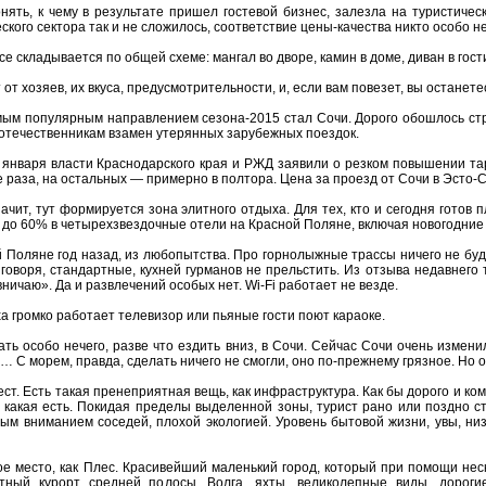
нять, к чему в результате пришел гостевой бизнес, залезла на туристиче
ского сектора так и не сложилось, соответствие цены-качества никто особо н
се складывается по общей схеме: мангал во дворе, камин в доме, диван в гост
от хозяев, их вкуса, предусмотрительности, и, если вам повезет, вы останет
мым популярным направлением сезона-2015 стал Сочи. Дорого обошлось стра
отечественникам взамен утерянных зарубежных поездок.
 января власти Краснодарского края и РЖД заявили о резком повышении тар
е раза, на остальных — примерно в полтора. Цена за проезд от Сочи в Эсто-С
ачит, тут формируется зона элитного отдыха. Для тех, кто и сегодня готов п
 до 60% в четырехзвездочные отели на Красной Поляне, включая новогодние 
 Поляне год назад, из любопытства. Про горнолыжные трассы ничего не буду
о говоря, стандартные, кухней гурманов не прельстить. Из отзыва недавнего
ничаю». Да и развлечений особых нет. Wi-Fi работает не везде.
ха громко работает телевизор или пьяные гости поют караоке.
ать особо нечего, разве что ездить вниз, в Сочи. Сейчас Сочи очень измени
 С морем, правда, сделать ничего не смогли, оно по-прежнему грязное. Но от
ест. Есть такая пренеприятная вещь, как инфраструктура. Как бы дорого и к
, какая есть. Покидая пределы выделенной зоны, турист рано или поздно 
ым вниманием соседей, плохой экологией. Уровень бытовой жизни, увы, низ
ое место, как Плес. Красивейший маленький город, который при помощи н
итный курорт средней полосы. Волга, яхты, великолепные виды, дорог