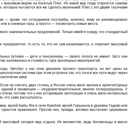
с красивым видом на богатый Плес. Но какой вид тогда откроется самому
и, которые пытаются все же сделать маленький Плес с его двумя тысячами
ами — кроме тех сотрудников госслужбы, конечно, кому не рекомендовано
ре или в снежные горы, а просто — посмотреть новые места.
ного завлекательных предложений. Только имейте в виду, что стандартный
 предприятия, то есть те, кто не сам развлекается, а покупает массовый
альных путевок — дети и пенсионеры — своего голоса не имеют. Зато они
тво заложенных в стоимость тура зрелищных мероприятий.
зды. Автобус у нас пока дешевле прочего транспорта, но вот цены на
анспортная система при этом устроена так, что почти все пути ведут через
рактически умер.
сли не считать двух столиц, в России очень мало музеев и архитектурных
а зданий в провинции — неудовлетворительное, многие полуразрушены. У
он плохи, потому что у них устаревшие экспозиции и очень мало интересных
ли, что само рассыпалось.
р, музей Бабы Яги в селе Кукобой, музей Горыныча в деревне Гадово или
 туристов привлекают. Против них, правда, активно выступают церковные
 массовый сегодня вид отдыха. Их множество, ведь богомольцы в массе