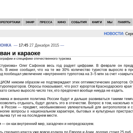
ОРЕПОРТАЖИ
ЭФИР
ПРЕССА
КИНО
СОБЫТИЯ
КНИГИ
МЫ
ПАМЯТЬ
НОВОСТИ:
Сергей 
ЛОНКА
—
17:45
27 Декабря 2015
—
ван и караоке
еографии и специфике отечественного туризма
стуризма» Олег Сафонов весь год радует цифрами. В феврале он предр
%. В июне сообщил, что на те же 30% количество туристов выросло в про
год пообещал увеличение «внутреннего турпотока на 3–5 млн за счет «закрыти
ЦИОМ никоим образом не подтверждают этих оптимистических рапортов. О
 туроператоров. Опросы показывают, что рост курортов Краснодарского края
зато сильно выросло число тех, кто предпочел вообще никуда не ездить.
омика и внешняя политика России будут и дальше развиваться такими темпам
озволить отдыхать, будут делать это в отечестве. Вопрос в том, насколько г
 в России — предмет, необыкновенно увлекательный для антропологов и с
ногие вопросы о национальном характере, бытовых и культурных пристрас
ивычка тут не на последнем месте.
 — он как внутренний мир, загадочен и непредсказуем.
ь среднего класса уже вовсю ездила по Европе и Азии, доллар стоил 25 руб.,