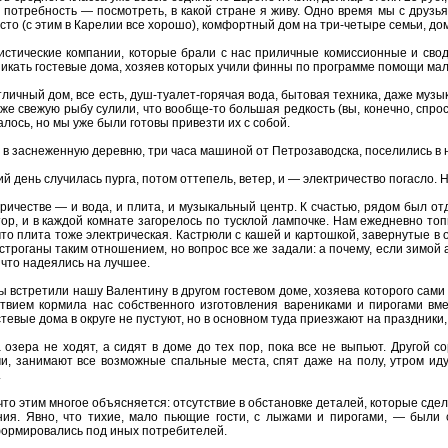
 потребность — посмотреть, в какой стране я живу. Одно время мы с друзь
есто (с этим в Карелии все хорошо), комфортный дом на три-четыре семьи, д
стические компании, которые брали с нас приличные комиссионные и своди
никать гостевые дома, хозяев которых учили финны по программе помощи мал
ичный дом, все есть, душ-туалет-горячая вода, бытовая техника, даже музы
же свежую рыбу сулили, что вообще-то большая редкость (вы, конечно, спрос
алось, но мы уже были готовы привезти их с собой.
 в заснеженную деревню, три часа машиной от Петрозаводска, поселились в н
 день случилась пурга, потом оттепель, ветер, и — электричество погасло. Н
тричестве — и вода, и плита, и музыкальный центр. К счастью, рядом был о
ор, и в каждой комнате загорелось по тусклой лампочке. Нам ежедневно топ
что плита тоже электрическая. Кастрюли с кашей и картошкой, завернутые в 
строганы таким отношением, но вопрос все же задали: а почему, если зимой
 что надеялись на лучшее.
ы встретили нашу Валентину в другом гостевом доме, хозяева которого сами 
ствием кормила нас собственного изготовления варениками и пирогами вм
стевые дома в округе не пустуют, но в основном туда приезжают на праздники,
а озера не ходят, а сидят в доме до тех пор, пока все не выпьют. Другой
и, занимают все возможные спальные места, спят даже на полу, утром ид
.
что этим многое объясняется: отсутствие в обстановке деталей, которые сд
ия. Явно, что тихие, мало пьющие гости, с лыжами и пирогами, — были 
формировались под иных потребителей.