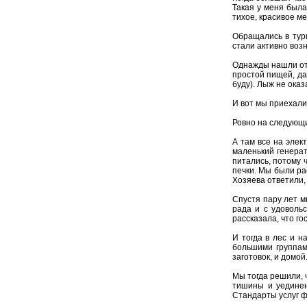
Такая у меня была
тихое, красивое м
Обращались в тури
стали активно воз
Однажды нашли отл
простой пищей, да
буду). Лыж не оказ
И вот мы приехали
Ровно на следующий
А там все на элек
маленький генерат
питались, потому 
печки. Мы были ра
Хозяева ответили,
Спустя пару лет м
рада и с удоволь
рассказала, что го
И тогда в лес и н
большими группам
заготовок, и домой
Мы тогда решили, 
тишины и уединен
Стандарты услуг 