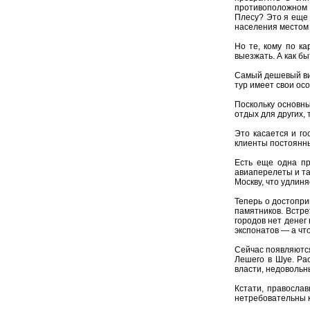
противоположном б
Плесу? Это я еще 
населения местом 
Но те, кому по ка
выезжать. А как бы
Самый дешевый вид
тур имеет свои осо
Поскольку основны
отдых для других,
Это касается и го
клиенты постоянны
Есть еще одна пр
авиаперелеты и та
Москву, что удлин
Теперь о достопри
памятников. Встр
городов нет денег
экспонатов — а что
Сейчас появляются
Лешего в Шуе. Рас
власти, недовольн
Кстати, правосла
нетребовательны к