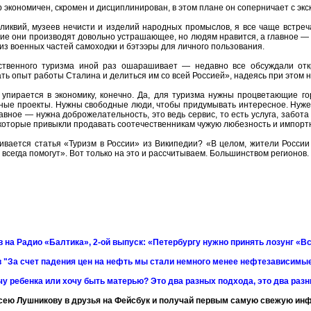
 экономичен, скромен и дисциплинирован, в этом плане он соперничает с эк
ликвий, музеев нечисти и изделий народных промыслов, я все чаще встре
ние они производят довольно устрашающее, но людям нравится, а главное — з
из военных частей самоходки и бэтээры для личного пользования.
твенного туризма иной раз ошарашивает — недавно все обсуждали отк
ть опыт работы Сталина и делиться им со всей Россией», надеясь при этом на
 упирается в экономику, конечно. Да, для туризма нужны процветающие г
ные проекты. Нужны свободные люди, чтобы придумывать интересное. Нуже
авное — нужна доброжелательность, это ведь сервис, то есть услуга, забота 
 которые привыкли продавать соотечественникам чужую любезность и импорт
нчивается статья «Туризм в России» из Википедии? «В целом, жители Росс
 всегда помогут». Вот только на это и рассчитываем. Большинством регионов.
 на Радио «Балтика», 2-ой выпуск: «Петербургу нужно принять лозунг «Вс
 "За счет падения цен на нефть мы стали немного менее нефтезависимы
чу ребенка или хочу быть матерью? Это два разных подхода, это два раз
сею Лушникову в друзья на Фейсбук и получай первым самую свежую и