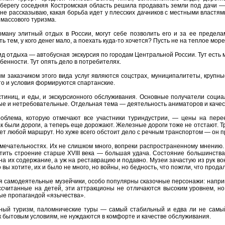
ерегу соседняя Костромская область решила продавать земли под дачи — 
не рассказываю, какая борьба идет у плесских дачников с местными властям
массового туризма.
рману элитный отдых в России, могут себе позволить его и за ее предел
ть тем, у кого денег мало, а поехать куда-то хочется? Пусть не на теплое мо
 отдыха — автобусная экскурсия по городам Центральной России. Тут есть м
бенности. Тут опять дело в потребителях.
м заказчиком этого вида услуг являются соцстрах, муниципалитеты, крупные
 то и условия формируются спартанские.
стиниц, и еды, и экскурсионного обслуживания. Основные получатели соци
е и нетребовательные. Отдельная тема — деятельность аниматоров и качес
облема, которую отмечают все участники туриндустрии, — цены на перее
к были дороги, а теперь еще дорожают. Железные дороги тоже не отстают. Тр
яет любой маршрут. Но хуже всего обстоит дело с речным транспортом — он п
мечательностях. Их не слишком много, вопреки распространенному мнению. Е
етить строение старше XVIII века — большая удача. Состояние большинств
 на их содержание, а уж на реставрацию и подавно. Музеи зачастую из рук в
 вы хотите, их и было не много, но войны, но бедность, что пожгли, что прода
 самодеятельные музейчики, особо популярны сказочные персонажи: наприме
считанные на детей, эти аттракционы не отличаются высоким уровнем, но
ые пропагандой «язычества».
вный туризм, паломнические туры — самый стабильный и едва ли не самый
 бытовым условиям, не нуждаются в комфорте и качестве обслуживания.