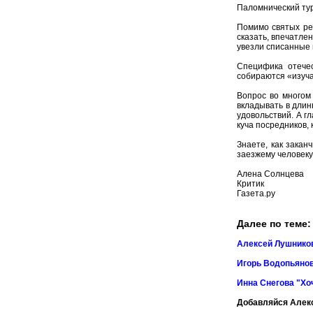
Паломнический тур
Помимо святых ре
сказать, впечатле
увезли списанные 
Специфика отечес
собираются «изуча
Вопрос во многом
вкладывать в длин
удовольствий. А гл
куча посредников,
Знаете, как зака
заезжему человеку
Алена Солнцева
Критик
Газета.ру
Далее по теме:
Алексей Лушников
Игорь Водопьянов
Инна Снегова "Хо
Добавляйся Алек