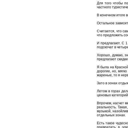
Для того чтобы по
частного туристиче
В конечном итоге в
Остальное зависит 
Считается, что са
что предложить со
И предлагают. С 1
подскочат в четыр
Хорошо, думаю, зн
предлагают скидки
Я была на Красной
дорогие, но, мягк
жареные, то я нерв
Зато в зонах отды
Летом в горах дел
ценовых категорий…
Впрочем, насчет м
реальность. Такая
музыкой, назойлив
отдельных зонах.
Есть такое чудесн
превратить в эл