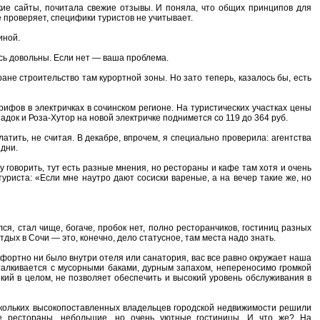
ские сайты, почитала свежие отзывы. И поняла, что общих принципов для
е проверяет, специфики туристов не учитывает.
иной.
есь довольны. Если нет — ваша проблема.
не строительство там курортной зоны. Но зато теперь, казалось бы, есть
ифов в электричках в сочинском регионе. На туристических участках цены
адок и Роза-Хутор на новой электричке поднимется со 119 до 364 руб.
латить, не считая. В декабре, впрочем, я специально проверила: агентства
дни.
 говорить, тут есть разные мнения, но рестораны и кафе там хотя и очень
 туриста: «Если мне наутро дают сосиски вареные, а на вечер такие же, но
лся, стал чище, богаче, пробок нет, полно ресторанчиков, гостиниц разных
дых в Сочи — это, конечно, дело статусное, там места надо знать.
омфортно ни было внутри отеля или санатория, вас все равно окружает наша
сталкивается с мусорными баками, дурным запахом, непереносимо громкой
кий в целом, не позволяет обеспечить и высокий уровень обслуживания в
ескольких высокопоставленных владельцев городской недвижимости решили
ие рестораны, небольшие, но очень уютные гостиницы. И что же? На