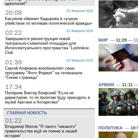
идеология!"
20:08
01 Февраля 2016
Касьянов обвинил Кадырова в «угрозе
убийством по мотивам политической вражды»
02:22
01 Февраля 2016
Завершается реконструкция новой
МИР
—
11:29
— 10
театрально-съемочной площадки для
Интеллектуального пространства "Lushnikov
Club
01:39
01 Февраля 2016
Сергей Алфимов возобновляет свою
программу "Фото Формат" на телеканале
"Синие страницы"
АРМИЯ
—
11:11
— 
17:34
Полярник Виктор Боярский "Если не
директором, то по билетам буду приходить в
музей Арктики и Антарктики"
ГЛАВНАЯ НОВОСТЬ
01:22
Владимир Милов "Я такого "никакого"
ПОЛИТИКА
—
10:
правительства ещё не помню в нашей
истории"