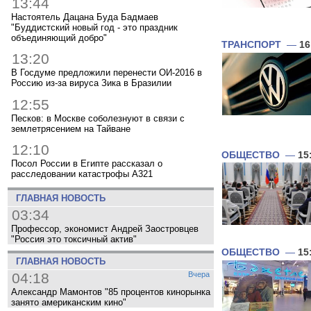
13:44
Настоятель Дацана Буда Бадмаев
"Буддистский новый год - это праздник
объединяющий добро"
ТРАНСПОРТ
—
16
13:20
В Госдуме предложили перенести ОИ-2016 в
Россию из-за вируса Зика в Бразилии
12:55
Песков: в Москве соболезнуют в связи с
землетрясением на Тайване
12:10
ОБЩЕСТВО
—
15
Посол России в Египте рассказал о
расследовании катастрофы A321
ГЛАВНАЯ НОВОСТЬ
03:34
Профессор, экономист Андрей Заостровцев
"Россия это токсичный актив"
ОБЩЕСТВО
—
15
ГЛАВНАЯ НОВОСТЬ
04:18
Вчера
Александр Мамонтов "85 процентов кинорынка
занято американским кино"