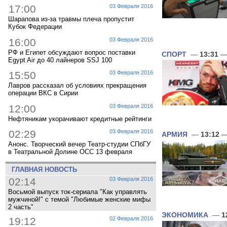
17:00
03 Февраля 2016
Шарапова из-за травмы плеча пропустит
Кубок Федерации
16:00
03 Февраля 2016
РФ и Египет обсуждают вопрос поставки
СПОРТ
—
13:31
— 
Egypt Air до 40 лайнеров SSJ 100
15:50
03 Февраля 2016
Лавров рассказал об условиях прекращения
операции ВКС в Сирии
12:00
03 Февраля 2016
Нефтяникам укорачивают кредитные рейтинги
02:29
03 Февраля 2016
АРМИЯ
—
13:12
—
Анонс. Творческий вечер Театр-студии СПбГУ
в Театральной Долине ОСС 13 февраля
ГЛАВНАЯ НОВОСТЬ
02:14
03 Февраля 2016
Восьмой выпуск ток-сериала "Как управлять
мужчиной!" с темой "Любимые женские мифы
2 часть"
ЭКОНОМИКА
—
1
19:12
02 Февраля 2016