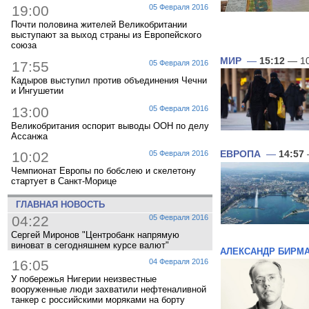
19:00
05 Февраля 2016
Почти половина жителей Великобритании
выступают за выход страны из Европейского
союза
МИР
—
15:12
— 10
17:55
05 Февраля 2016
Кадыров выступил против объединения Чечни
и Ингушетии
13:00
05 Февраля 2016
Великобритания оспорит выводы ООН по делу
Ассанжа
10:02
05 Февраля 2016
ЕВРОПА
—
14:57
Чемпионат Европы по бобслею и скелетону
стартует в Санкт-Морице
ГЛАВНАЯ НОВОСТЬ
04:22
05 Февраля 2016
Сергей Миронов "Центробанк напрямую
виноват в сегодняшнем курсе валют"
АЛЕКСАНДР БИРМ
16:05
04 Февраля 2016
У побережья Нигерии неизвестные
вооруженные люди захватили нефтеналивной
танкер с российскими моряками на борту