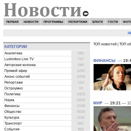
ПЕРВАЯ
НОВОСТИ
ПРОГРАММЫ
РЕПОРТАЖИ
БЛОГИ
ГОСТИ
ФОТ
НОВОС
ТОП новостей
|
ТОП о
КАТЕГОРИИ
ВСЕ НОВОСТИ 
Аналитика
261
Lushnikov Live TV
747
ФИНАНСЫ
—
19:
Авторская колонка
580
Прямой эфир
1291
Анонс событий
4258
Репортажи
124
Остроумно
19
Политика
3419
Наука
2220
МИР
—
19:21
— 10
Финансы
2159
Общество
5830
Культура
1182
Транспорт
561
События
902