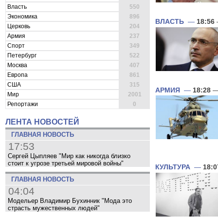
Власть
550
Экономика
896
ВЛАСТЬ
—
18:56
Церковь
204
Армия
237
Спорт
349
Петербург
522
Москва
407
Европа
861
США
315
АРМИЯ
—
18:28
—
Мир
2001
Репортажи
0
ЛЕНТА НОВОСТЕЙ
ГЛАВНАЯ НОВОСТЬ
17:53
Сергей Цыпляев "Мир как никогда близко
стоит к угрозе третьей мировой войны"
КУЛЬТУРА
—
18:0
ГЛАВНАЯ НОВОСТЬ
04:04
Модельер Владимир Бухинник "Мода это
страсть мужественных людей"