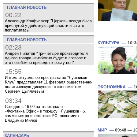
ГЛАВНАЯ НОВОСТЬ
00:22
Александр Конфисахор "Церковь всегда была
прислугой у действующей власти и за это
поплатилась"
ГЛАВНАЯ НОВОСТЬ
КУЛЬТУРА
—
10:3
02:23
Андрей Липатов "Три-четыре производителя
одного товара неизбежно будут в сговоре и
это неизбежно приведет к росту цен"
15:55
Интеллектуальное пространство "Лушников-
Клуб" представляет 11 февраля общественно-
политическую дискуссию с экономистом
ЭКОНОМИКА
—
1
Сергеем Цыпляевым
03:34
Сегодня в 16:00 на телеканале
«Фонтанка.Офис» в ток-шоу «Лушников» б.
замминистра энергетики РФ, экономист
Владимир Милов
МИР
—
09:48
— 10
КАЛЕНДАРЬ