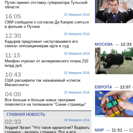
Путин принял отставку губернатора Тульской
области
16:05
02 Февраля 2016
СМИ сообщили о согласии Ди Каприо сняться
в фильме о Путине
12:30
02 Февраля 2016
Кадыров предложил «испугавшимся его
МОСКВА
—
12:33
смеха» оппозиционерам идти в суд
11:15
02 Февраля 2016
Минфин отрезал от антикризисного плана 210
млрд руб.
10:43
02 Февраля 2016
США расширили так называемый «список
Магнитского»
ЕВРОПА
—
12:07
04:00
02 Февраля 2016
Все больше и больше новых программ
появляется на телеканале "Синие страницы"
ГЛАВНАЯ НОВОСТЬ
02:33
02 Февраля 2016
Андрей Ургант "Что такое идеалогия? Вырвать
МИР
—
11:51
— 10
страницу - вклеить страницу. Вот и вся