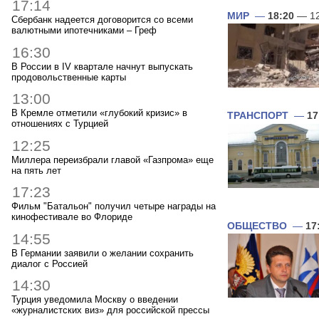
17:14
МИР
—
18:20
— 12
Сбербанк надеется договорится со всеми
валютными ипотечниками – Греф
16:30
В России в IV квартале начнут выпускать
продовольственные карты
13:00
В Кремле отметили «глубокий кризис» в
ТРАНСПОРТ
—
17
отношениях с Турцией
12:25
Миллера переизбрали главой «Газпрома» еще
на пять лет
17:23
Фильм "Батальон" получил четыре награды на
кинофестивале во Флориде
ОБЩЕСТВО
—
17
14:55
В Германии заявили о желании сохранить
диалог с Россией
14:30
Турция уведомила Москву о введении
«журналистских виз» для российской прессы