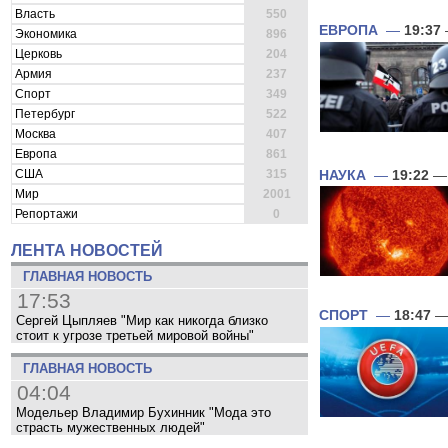
Власть
550
ЕВРОПА
—
19:37
Экономика
896
Церковь
204
Армия
237
Спорт
349
Петербург
522
Москва
407
Европа
861
США
315
НАУКА
—
19:22
— 
Мир
2001
Репортажи
0
ЛЕНТА НОВОСТЕЙ
ГЛАВНАЯ НОВОСТЬ
17:53
СПОРТ
—
18:47
— 
Сергей Цыпляев "Мир как никогда близко
стоит к угрозе третьей мировой войны"
ГЛАВНАЯ НОВОСТЬ
04:04
Модельер Владимир Бухинник "Мода это
страсть мужественных людей"