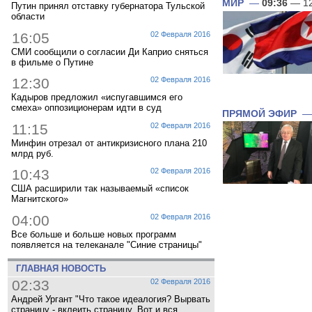
МИР
—
09:36
— 12
Путин принял отставку губернатора Тульской
области
16:05
02 Февраля 2016
СМИ сообщили о согласии Ди Каприо сняться
в фильме о Путине
12:30
02 Февраля 2016
Кадыров предложил «испугавшимся его
смеха» оппозиционерам идти в суд
ПРЯМОЙ ЭФИР
11:15
02 Февраля 2016
Минфин отрезал от антикризисного плана 210
млрд руб.
10:43
02 Февраля 2016
США расширили так называемый «список
Магнитского»
04:00
02 Февраля 2016
Все больше и больше новых программ
появляется на телеканале "Синие страницы"
ГЛАВНАЯ НОВОСТЬ
02:33
02 Февраля 2016
Андрей Ургант "Что такое идеалогия? Вырвать
страницу - вклеить страницу. Вот и вся