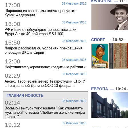
КУЛЬТУРА
—
11:1
17:00
03 Февраля 2016
Шарапова из-за травмы плеча пропустит
Кубок Федерации
16:00
03 Февраля 2016
РФ и Египет обсуждают вопрос поставки
Egypt Air до 40 лайнеров SSJ 100
СПОРТ
—
10:52
— 
15:50
03 Февраля 2016
Лавров рассказал об условиях прекращения
операции ВКС в Сирии
12:00
03 Февраля 2016
Нефтяникам укорачивают кредитные рейтинги
02:29
03 Февраля 2016
Анонс. Творческий вечер Театр-студии СПбГУ
в Театральной Долине ОСС 13 февраля
ЕВРОПА
—
10:24
ГЛАВНАЯ НОВОСТЬ
02:14
03 Февраля 2016
Восьмой выпуск ток-сериала "Как управлять
мужчиной!" с темой "Любимые женские мифы
2 часть"
19:12
02 Февраля 2016