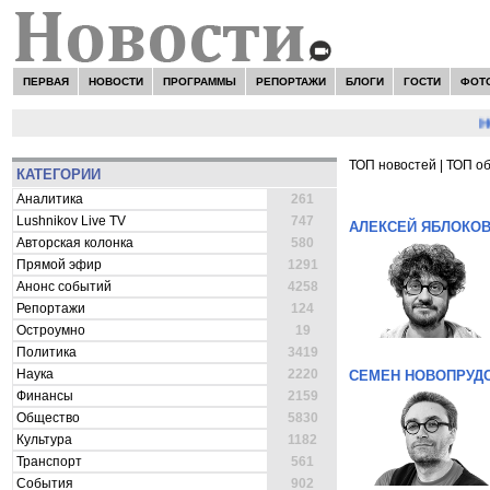
ПЕРВАЯ
НОВОСТИ
ПРОГРАММЫ
РЕПОРТАЖИ
БЛОГИ
ГОСТИ
ФОТ
НОВО
ТОП новостей
|
ТОП о
КАТЕГОРИИ
ВСЕ НОВОСТИ 
Аналитика
261
Lushnikov Live TV
747
АЛЕКСЕЙ ЯБЛОКО
Авторская колонка
580
Прямой эфир
1291
Анонс событий
4258
Репортажи
124
Остроумно
19
Политика
3419
Наука
2220
СЕМЕН НОВОПРУД
Финансы
2159
Общество
5830
Культура
1182
Транспорт
561
События
902