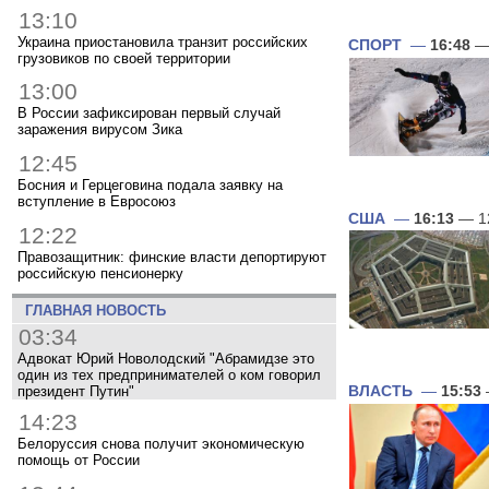
13:10
Украина приостановила транзит российских
СПОРТ
—
16:48
— 
грузовиков по своей территории
13:00
В России зафиксирован первый случай
заражения вирусом Зика
12:45
Босния и Герцеговина подала заявку на
вступление в Евросоюз
США
—
16:13
— 1
12:22
Правозащитник: финские власти депортируют
российскую пенсионерку
ГЛАВНАЯ НОВОСТЬ
03:34
Адвокат Юрий Новолодский "Абрамидзе это
один из тех предпринимателей о ком говорил
президент Путин"
ВЛАСТЬ
—
15:53
14:23
Белоруссия снова получит экономическую
помощь от России