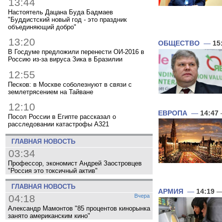
13:44
Настоятель Дацана Буда Бадмаев
"Буддистский новый год - это праздник
объединяющий добро"
13:20
ОБЩЕСТВО
—
15
В Госдуме предложили перенести ОИ-2016 в
Россию из-за вируса Зика в Бразилии
12:55
Песков: в Москве соболезнуют в связи с
землетрясением на Тайване
12:10
ЕВРОПА
—
14:47
Посол России в Египте рассказал о
расследовании катастрофы A321
ГЛАВНАЯ НОВОСТЬ
03:34
Профессор, экономист Андрей Заостровцев
"Россия это токсичный актив"
ГЛАВНАЯ НОВОСТЬ
АРМИЯ
—
14:19
—
04:18
Вчера
Александр Мамонтов "85 процентов кинорынка
занято американским кино"