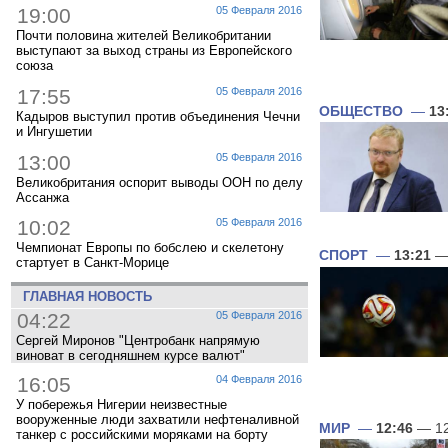
19:00
05 Февраля 2016
Почти половина жителей Великобритании
выступают за выход страны из Европейского
союза
17:55
05 Февраля 2016
ОБЩЕСТВО
—
13
Кадыров выступил против объединения Чечни
и Ингушетии
13:00
05 Февраля 2016
Великобритания оспорит выводы ООН по делу
Ассанжа
10:02
05 Февраля 2016
Чемпионат Европы по бобслею и скелетону
СПОРТ
—
13:21
— 
стартует в Санкт-Морице
ГЛАВНАЯ НОВОСТЬ
04:22
05 Февраля 2016
Сергей Миронов "Центробанк напрямую
виноват в сегодняшнем курсе валют"
16:05
04 Февраля 2016
У побережья Нигерии неизвестные
вооруженные люди захватили нефтеналивной
МИР
—
12:46
— 12
танкер с российскими моряками на борту