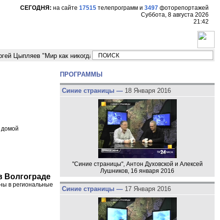
СЕГОДНЯ:
на сайте
17515
телепрограмм
и
3497
фоторепортажей
Суббота, 8 августа 2026
21:42
пляев "Мир как никогда близко стоит к угрозе третьей мировой войны"
ПРОГРАММЫ
Синие страницы —
18 Января 2016
 домой
"Синие страницы", Антон Духовской и Алексей
Лушников, 16 января 2016
в Волгограде
ны в региональные
Синие страницы —
17 Января 2016