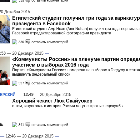
335
оставить комментарий
0 Декабря 2015
—
Египетский студент получил три года за карикатур
президента в Facebook
Египетский студент Амр Ноэн (Amr Nohan) получил три года тюрьмы за
Facebook отредактированной фотографии президента
330
оставить комментарий
:53
— 20 Декабря 2015
—
«Коммунисты России» на пленуме партии опреде
участием в выборах 2016 года
Партия «Коммунисты России» намерена на выборах в Госдуму в сентя
выдвинуть федеральный список
337
оставить комментарий
—
12:49
— 20 Декабря 2015
—
ТЕРСКИЙ
Хороший чекист Люк Скайуокер
о том, какую роль в истории России могут сыграть спецслужбы
341
оставить комментарий
—
12:46
— 20 Декабря 2015
—