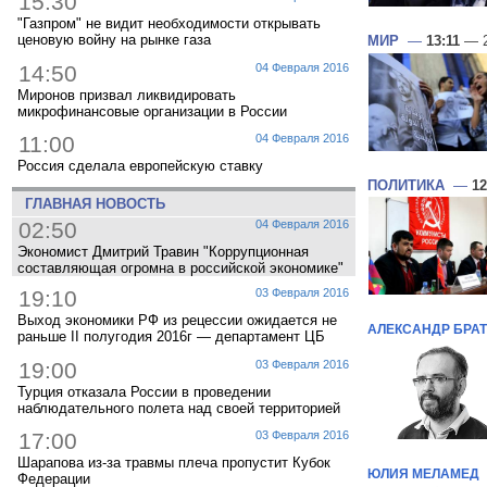
15:30
"Газпром" не видит необходимости открывать
ценовую войну на рынке газа
МИР
—
13:11
— 2
14:50
04 Февраля 2016
Миронов призвал ликвидировать
микрофинансовые организации в России
11:00
04 Февраля 2016
Россия сделала европейскую ставку
ПОЛИТИКА
—
12
ГЛАВНАЯ НОВОСТЬ
02:50
04 Февраля 2016
Экономист Дмитрий Травин "Коррупционная
составляющая огромна в российской экономике"
19:10
03 Февраля 2016
Выход экономики РФ из рецессии ожидается не
АЛЕКСАНДР БРА
раньше II полугодия 2016г — департамент ЦБ
19:00
03 Февраля 2016
Турция отказала России в проведении
наблюдательного полета над своей территорией
17:00
03 Февраля 2016
Шарапова из-за травмы плеча пропустит Кубок
ЮЛИЯ МЕЛАМЕД
Федерации