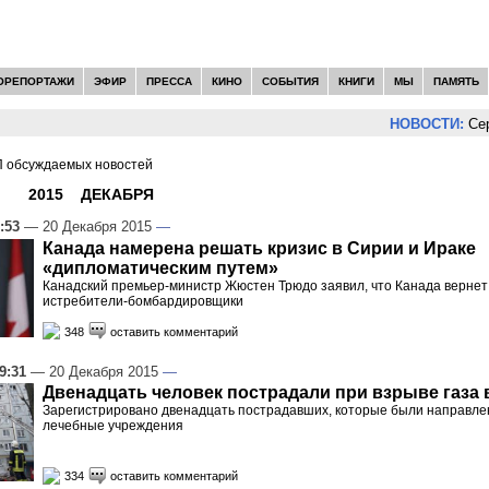
ОРЕПОРТАЖИ
ЭФИР
ПРЕССА
КИНО
СОБЫТИЯ
КНИГИ
МЫ
ПАМЯТЬ
НОВОСТИ:
Сергей Цы
 обсуждаемых новостей
И -
2015
»
ДЕКАБРЯ
»
20
:53
— 20 Декабря 2015
—
Канада намерена решать кризис в Сирии и Ираке
«дипломатическим путем»
Канадский премьер-министр Жюстен Трюдо заявил, что Канада вернет
истребители-бомбардировщики
348
оставить комментарий
9:31
— 20 Декабря 2015
—
Двенадцать человек пострадали при взрыве газа 
Зарегистрировано двенадцать пострадавших, которые были направле
лечебные учреждения
334
оставить комментарий