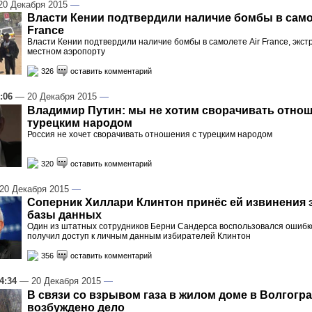
0 Декабря 2015
—
Власти Кении подтвердили наличие бомбы в само
France
Власти Кении подтвердили наличие бомбы в самолете Air France, экст
местном аэропорту
326
оставить комментарий
:06
— 20 Декабря 2015
—
Владимир Путин: мы не хотим сворачивать отнош
турецким народом
Россия не хочет сворачивать отношения с турецким народом
320
оставить комментарий
20 Декабря 2015
—
Соперник Хиллари Клинтон принёс ей извинения 
базы данных
Один из штатных сотрудников Берни Сандерса воспользовался ошибко
получил доступ к личным данным избирателей Клинтон
356
оставить комментарий
4:34
— 20 Декабря 2015
—
В связи со взрывом газа в жилом доме в Волгогр
возбуждено дело