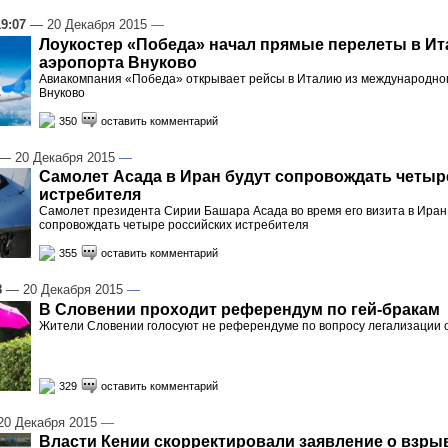
19:07
— 20 Декабря 2015
—
Лоукостер «Победа» начал прямые перелеты в Ит
аэропорта Внуково
Авиакомпания «Победа» открывает рейсы в Италию из международно
Внуково
350
оставить комментарий
— 20 Декабря 2015
—
Самолет Асада в Иран будут сопровождать четыр
истребителя
Самолет президента Сирии Башара Асада во время его визита в Иран
сопровождать четыре российских истребителя
355
оставить комментарий
8
— 20 Декабря 2015
—
В Словении проходит референдум по гей-бракам
Жители Словении голосуют не референдуме по вопросу легализации 
329
оставить комментарий
0 Декабря 2015
—
Власти Кении скорректировали заявление о взрыв