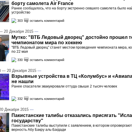
борту самолета Air France
Ранее сообщалось, что на борту экстренно севшего самолета было н
устройство
303
оставить комментарий
 20 Декабря 2015
—
Мутко: "ВТБ Ледовый дворец" достойно прошел т
чемпионатом мира по хоккею
"ВТБ Ледовый дворец" станет местом проведения чемпионата мира, ко
по 22 мая
330
оставить комментарий
3
— 20 Декабря 2015
—
Взрывные устройства в ТЦ «Колумбус» и «Авиапа
не нашли
Ранее спасатели эвакуировали оттуда свыше 2 тысяч человек
332
оставить комментарий
0 Декабря 2015
—
Пакистанские талибы отказались присягать "Исл
государству"
Пакистанские талибы выступили с заявлением, в котором опровергают,
верность Абу Бакру аль-Багдади