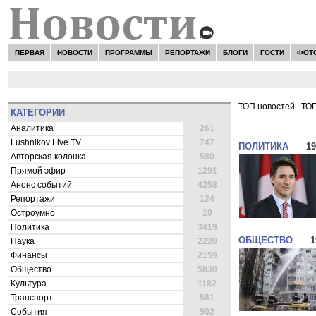
ПЕРВАЯ
НОВОСТИ
ПРОГРАММЫ
РЕПОРТАЖИ
БЛОГИ
ГОСТИ
ФОТ
ТОП новостей
|
ТОП
КАТЕГОРИИ
ВСЕ НОВОСТ
Аналитика
261
Lushnikov Live TV
747
ПОЛИТИКА
—
19
Авторская колонка
580
Прямой эфир
1291
Анонс событий
4258
Репортажи
124
Остроумно
19
Политика
3419
ОБЩЕСТВО
—
1
Наука
2220
Финансы
2159
Общество
5830
Культура
1182
Транспорт
561
События
902