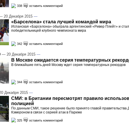
338
оставить комментарий
 20 Декабря 2015
—
«Барселона» стала лучшей командой мира
Испанская «Барселона» обыграла аргентинский «Ривер Плейт» и ста
победительницей клубного чемпионата мира
342
оставить комментарий
9
— 20 Декабря 2015
—
В Москве ожидается серия температурных рекорд
В ближайшие пять дней Москву ждет серия температурных рекордов
344
оставить комментарий
0 Декабря 2015
—
СМИ: в Британии пересмотрят правило использо
полицией
По данным СМИ, такое решение было принято главой правительства 
Кэмероном в связи с серией атак в Париже
325
оставить комментарий