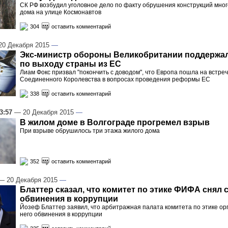
СК РФ возбудил уголовное дело по факту обрушения конструкций мно
дома на улице Космонавтов
304
оставить комментарий
0 Декабря 2015
—
Экс-министр обороны Великобритании поддержа
по выходу страны из ЕС
Лиам Фокс призвал "покончить с доводом", что Европа пошла на встре
Соединенного Королевства в вопросах проведения реформы ЕС
338
оставить комментарий
3:57
— 20 Декабря 2015
—
В жилом доме в Волгограде прогремел взрыв
При взрыве обрушилось три этажа жилого дома
352
оставить комментарий
 20 Декабря 2015
—
Блаттер сказал, что комитет по этике ФИФА снял с
обвинения в коррупции
Йозеф Блаттер заявил, что арбитражная палата комитета по этике ор
него обвинения в коррупции