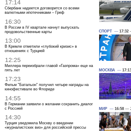
17:14
Сбербанк надеется договорится со всеми
валютными ипотечниками – Греф
16:30
В России в IV квартале начнут выпускать
СПОРТ
—
17:32
—
продовольственные карты
13:00
В Кремле отметили «глубокий кризис» в
отношениях с Турцией
12:25
Миллера переизбрали главой «Газпрома» еще на
пять лет
МОСКВА
—
17:1
17:23
Фильм "Батальон" получил четыре награды на
кинофестивале во Флориде
14:55
В Германии заявили о желании сохранить диалог
с Россией
МИР
—
16:58
— 2
14:30
Турция уведомила Москву о введении
«журналистских виз» для российской прессы