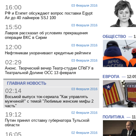
16:00
03 Февраля 2016
РФ и Египет обсуждают вопрос поставки Egypt
Air до 40 лайнеров SSJ 100
15:50
03 Февраля 2016
Лавров рассказал об условиях прекращения
ОБЩЕСТВО
—
1
операции ВКС в Сирии
12:00
03 Февраля 2016
Нефтяникам укорачивают кредитные рейтинги
02:29
03 Февраля 2016
Анонс. Творческий вечер Театр-студии СПбГУ в
Театральной Долине ОСС 13 февраля
ЕВРОПА
—
12:0
ГЛАВНАЯ НОВОСТЬ
02:14
03 Февраля 2016
Восьмой выпуск ток-сериала "Как управлять
мужчиной!" с темой "Любимые женские мифы 2
часть"
19:12
02 Февраля 2016
ПОЛИТИКА
—
11
Путин принял отставку губернатора Тульской
области
16:05
02 Февраля 2016