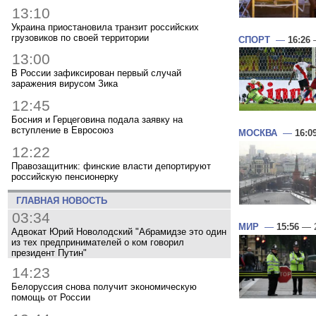
13:10
Украина приостановила транзит российских
грузовиков по своей территории
СПОРТ
—
16:26
—
13:00
В России зафиксирован первый случай
заражения вирусом Зика
12:45
Босния и Герцеговина подала заявку на
вступление в Евросоюз
МОСКВА
—
16:0
12:22
Правозащитник: финские власти депортируют
российскую пенсионерку
ГЛАВНАЯ НОВОСТЬ
03:34
МИР
—
15:56
— 2
Адвокат Юрий Новолодский "Абрамидзе это один
из тех предпринимателей о ком говорил
президент Путин"
14:23
Белоруссия снова получит экономическую
помощь от России