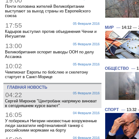
19:00
Почти половина жителей Великобритании
выступают за выход страны из Европейского
союза
17:55
05 Февраля 2016
МИР
—
14:12
— 2
Кадыров выступил против объединения Чечни и
Ингушетии
13:00
05 Февраля 2016
Великобритания оспорит выводы ООН по делу
Ассанжа
10:02
05 Февраля 2016
ОБЩЕСТВО
—
1
Чемпионат Европы по бобслею и скелетону
стартует в Санкт-Морице
ГЛАВНАЯ НОВОСТЬ
04:22
05 Февраля 2016
Сергей Миронов "Центробанк напрямую виноват
в сегодняшнем курсе валют"
СПОРТ
—
13:32
—
16:05
04 Февраля 2016
У побережья Нигерии неизвестные вооруженные
люди захватили нефтеналивной танкер с
российскими моряками на борту
04 Февраля 2016