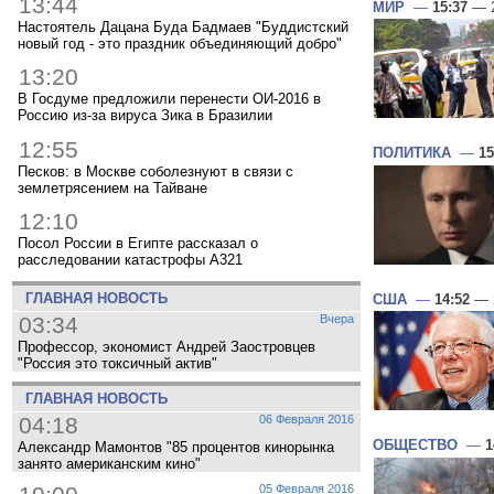
13:44
МИР
—
15:37
— 2
Настоятель Дацана Буда Бадмаев "Буддистский
новый год - это праздник объединяющий добро"
13:20
В Госдуме предложили перенести ОИ-2016 в
Россию из-за вируса Зика в Бразилии
12:55
ПОЛИТИКА
—
15
Песков: в Москве соболезнуют в связи с
землетрясением на Тайване
12:10
Посол России в Египте рассказал о
расследовании катастрофы A321
ГЛАВНАЯ НОВОСТЬ
США
—
14:52
— 
03:34
Вчера
Профессор, экономист Андрей Заостровцев
"Россия это токсичный актив"
ГЛАВНАЯ НОВОСТЬ
04:18
06 Февраля 2016
ОБЩЕСТВО
—
1
Александр Мамонтов "85 процентов кинорынка
занято американским кино"
05 Февраля 2016