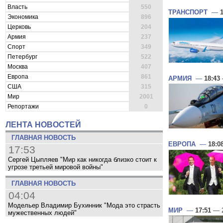
Власть
550
ТРАНСПОРТ
—
Экономика
896
Церковь
204
Армия
237
Спорт
349
Петербург
522
Москва
407
Европа
861
АРМИЯ
—
18:43
США
315
Мир
2001
Репортажи
0
ЛЕНТА НОВОСТЕЙ
ГЛАВНАЯ НОВОСТЬ
ЕВРОПА
—
18:0
17:53
Сергей Цыпляев "Мир как никогда близко стоит к
угрозе третьей мировой войны"
ГЛАВНАЯ НОВОСТЬ
04:04
Модельер Владимир Бухинник "Мода это страсть
МИР
—
17:51
— 2
мужественных людей"