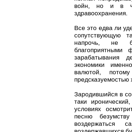
войн, но и в ча
здравоохранения.
Все это едва ли уд
сопутствующую т
напрочь, не б
благоприятными ф
зарабатывания д
экономики именн
валютой, потом
предсказуемостью 
Зародившийся в соц
таки иронический
условиях осмотри
песню безумств
воздержаться с
воздержавшихся бу