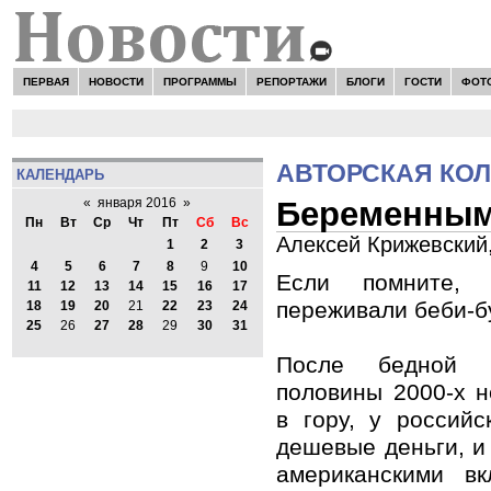
ПЕРВАЯ
НОВОСТИ
ПРОГРАММЫ
РЕПОРТАЖИ
БЛОГИ
ГОСТИ
ФОТ
АВТОРСКАЯ КО
КАЛЕНДАРЬ
Беременным
«
января 2016
»
Пн
Вт
Ср
Чт
Пт
Сб
Вс
Алексей Крижевский,
1
2
3
4
5
6
7
8
9
10
Если помните,
11
12
13
14
15
16
17
переживали беби-б
18
19
20
21
22
23
24
25
26
27
28
29
30
31
После бедной 
половины 2000-х 
в гору, у российс
дешевые деньги, и
американскими в