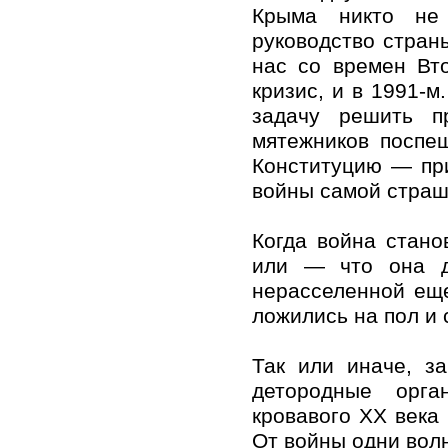
Крыма никто не 
руководство стран
нас со времен Вт
кризис, и в 1991-м
задачу решить п
мятежников поспе
Конституцию — при
войны самой страш
Когда война стано
или — что она д
нерасселенной ещ
ложились на пол и 
Так или иначе, з
детородные орга
кровавого ХХ века
От войны одни вол