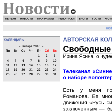
ПЕРВАЯ
НОВОСТИ
ПРОГРАММЫ
РЕПОРТАЖИ
БЛОГИ
ГОСТИ
ФОТ
НОВО
АВТОРСКАЯ КО
КАЛЕНДАРЬ
Свободные
«
января 2016
»
Пн
Вт
Ср
Чт
Пт
Сб
Вс
Ирина Ясина, о чуде
1
2
3
4
5
6
7
8
9
10
11
12
13
14
15
16
17
18
19
20
21
22
23
24
Телеканал «Сини
25
26
27
28
29
30
31
о наборе волонте
Есть у меня по
Романова. Ее мно
движения «Русь с
заключенным — б