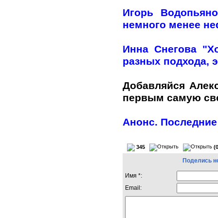
Игорь Водопьяно
немного менее н
Инна Снегова "Х
разных подхода, э
Добавляйся Алек
первым самую с
Анонс. Последние
345
(
Поделись н
Имя *:
Email: