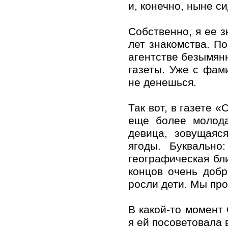
и, конечно, ныне с
Собственно, я ее з
лет знакомства. П
агентстве безымян
газеты. Уже с фам
не денешься.
Так вот, в газете 
еще более молода
девица, зовущаяс
ягоды. Буквальн
географическая бл
концов очень доб
росли дети. Мы пр
В какой-то момент 
я ей посоветовала 