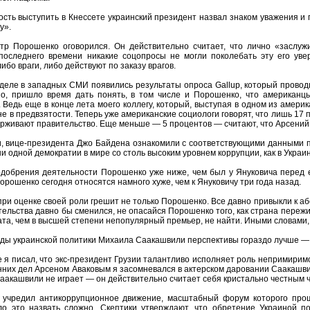
сть выступить в Кнессете украинский президент назвал знаком уважения и 
у».
тр Порошенко оговорился. Он действительно считает, что лично «заслуж
оследнего времени никакие соцопросы не могли поколебать эту его увер
ибо враги, либо действуют по заказу врагов.
еле в западных СМИ появились результаты опроса Gallup, который провод
о, пришло время дать понять, в том числе и Порошенко, что американц
. Ведь еще в конце лета моего коллегу, который, выступая в одном из амер
не в предвзятости. Теперь уже американские социологи говорят, что лишь 17
рживают правительство. Еще меньше — 5 процентов — считают, что Арсений
, вице-президента Джо Байдена ознакомили с соответствующими данными пе
ни одной демократии в мире со столь высоким уровнем коррупции, как в Украи
добрения деятельности Порошенко уже ниже, чем был у Януковича перед ег
орошенко сегодня относятся намного хуже, чем к Януковичу три года назад.
ри оценке своей роли грешит не только Порошенко. Все давно привыкли к а
ительства давно бы сменился, не опасайся Порошенко того, как страна переж
та, чем в высшей степени непопулярный премьер, не найти. Иными словами, к 
ды украинской политики Михаила Саакашвили перспективы гораздо лучше — 
 я писал, что экс-президент Грузии талантливо исполняет роль непримиримо
них дел Арсеном Аваковым я засомневался в актерском даровании Саакашвили
аакашвили не играет — он действительно считает себя кристально честным че
учредил антикоррупционное движение, масштабный форум которого проше
ло это назвать сложно. Скептики утверждают, что обретение Украиной 