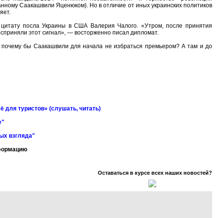
анному Саакашвили Яценюком). Но в отличие от иных украинских политиков
яет.
 цитату посла Украины в США Валерия Чалого. «Утром, после принятия
осприняли этот сигнал», — восторженно писал дипломат.
о почему бы Саакашвили для начала не избраться премьером? А там и до
ё для туристов» (слушать, читать)
е"
ных взгляда"
нформацию
Оставаться в курсе всех наших новостей?