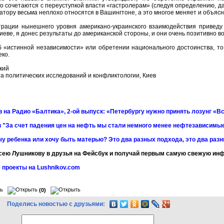
о сочетаются с переуступкой власти «гастролерам» (следуя определению, д
натору весьма неплохо относятся в Вашингтоне, а это многое меняет и объясн
трации нынешнего уровня американо-украинского взаимодействия приведу
иеве, я донес результаты до американской стороны, и они очень позитивно в
об «истинной независимости» или обретении национального достоинства, т
ко.
кий
а политических исследований и конфликтологии, Киев
 на Радио «Балтика», 2-ой выпуск: «Петербургу нужно принять лозунг «Вс
 "За счет падения цен на нефть мы стали немного менее нефтезависимы
чу ребенка или хочу быть матерью? Это два разных подхода, это два раз
сею Лушникову в друзья на Фейсбук и получай первым самую свежую и
 проекты на Lushnikov.com
(0)
Поделись новостью с друзьями: