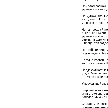
При этом возможно
украинскому народ
Не думаю, что Пе
заслужил… И до п
утверждает иное, л
Но на прошлой нед
ДНР-ЛНР. Очевидн
украинской власти
обвинили едва ли 
8 процентов подде
По всей видимости
подчеркнул: «Нет 
Сегодня уровень о
востоке страны к П
Неадекватностью п
утку». Глава прав
— лучшего кандида
У восходящей звез
В прошлой колонке
министром внутрен
Качалов. Михаил С
Саакашвили даже 
премьерское крес