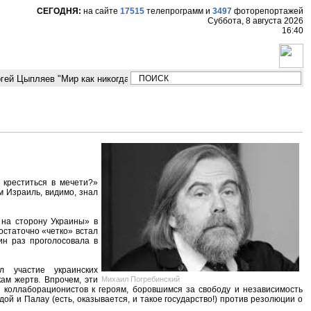
СЕГОДНЯ:
на сайте
17515
телепрограмм
и
3497
фоторепортажей
Суббота, 8 августа 2026
16:40
й Цыпляев "Мир как никогда близко стоит к угрозе третьей мировой войн
 креститься в мечети?»
 Израиль, видимо, знал
ь на сторону Украины» в
остаточно «четко» встал
ин раз проголосовала в
 участие украинских
Михаил Погребинский
ам жертв. Впрочем, эти
коллаборационистов к героям, боровшимся за свободу и независимость
й и Палау (есть, оказывается, и такое государство!) против резолюции о