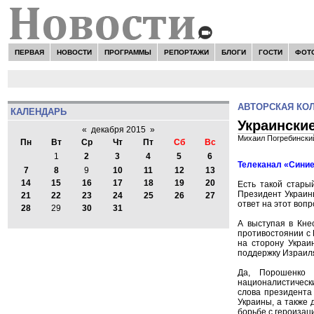
ПЕРВАЯ
НОВОСТИ
ПРОГРАММЫ
РЕПОРТАЖИ
БЛОГИ
ГОСТИ
ФОТ
АВТОРСКАЯ КО
КАЛЕНДАРЬ
Украински
«
декабря 2015
»
Михаил Погребински
Пн
Вт
Ср
Чт
Пт
Сб
Вс
1
2
3
4
5
6
Телеканал «Синие
7
8
9
10
11
12
13
14
15
16
17
18
19
20
Есть такой стары
Президент Украин
21
22
23
24
25
26
27
ответ на этот воп
28
29
30
31
А выступая в Кнес
противостоянии с 
на сторону Украи
поддержку Израил
Да, Порошенко 
националистическ
слова президента
Украины, а также 
борьбе с героизац