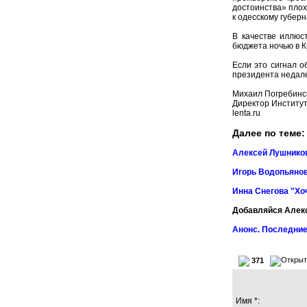
достоинства» плох
к одесскому губер
В качестве иллюс
бюджета ночью в К
Если это сигнал 
президента недале
Михаил Погребинс
Директор Институт
lenta.ru
Далее по теме:
Алексей Лушников
Игорь Водопьянов
Инна Снегова "Хо
Добавляйся Алек
Анонс. Последние
371
Имя *: