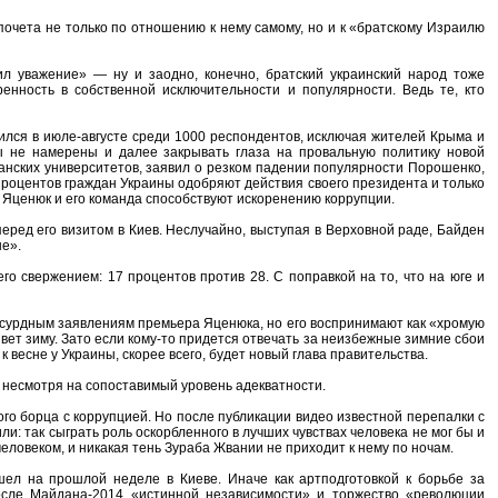
почета не только по отношению к нему самому, но и к «братскому Израилю
ил уважение» — ну и заодно, конечно, братский украинский народ тоже
енность в собственной исключительности и популярности. Ведь те, кто
ился в июле-августе среди 1000 респондентов, исключая жителей Крыма и
ы не намерены и далее закрывать глаза на провальную политику новой
иканских университетов, заявил о резком падении популярности Порошенко,
 процентов граждан Украины одобряют действия своего президента и только
 Яценюк и его команда способствуют искоренению коррупции.
ред его визитом в Киев. Неслучайно, выступая в Верховной раде, Байден
не».
о свержением: 17 процентов против 28. С поправкой на то, что на юге и
бсурдным заявлениям премьера Яценюка, но его воспринимают как «хромую
ивет зиму. Зато если кому-то придется отвечать за неизбежные зимние сбои
весне у Украины, скорее всего, будет новый глава правительства.
несмотря на сопоставимый уровень адекватности.
го борца с коррупцией. Но после публикации видео известной перепалки с
: так сыграть роль оскорбленного в лучших чувствах человека не мог бы и
ловеком, и никакая тень Зураба Жвании не приходит к нему по ночам.
л на прошлой неделе в Киеве. Иначе как артподготовкой к борьбе за
после Майдана-2014 «истинной независимости» и торжество «революции