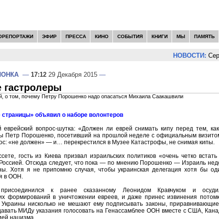
ОРЕПОРТАЖИ
ЭФИР
ПРЕССА
КИНО
СОБЫТИЯ
КНИГИ
МЫ
ПАМЯТЬ
НОВОСТИ:
Серге
ЛОНКА
—
17:12
29 Декабря 2015
—
е гастролеры
й, о том, почему Петру Порошенко надо опасаться Михаила Саакашвили
 страницы» объявил о наборе волонтеров
й еврейский вопрос-шутка: «Должен ли еврей снимать кипу перед тем, как
ы Петр Порошенко, посетивший на прошлой неделе с официальным визитом
рос: «не должен» — и… перекрестился в Музее Катастрофы, не снимая кипы.
сете, гость из Киева призвал израильских политиков «очень четко встат
Россией. Отсюда следует, что пока — по мнению Порошенко — Израиль нед
ны. Хотя я не припомню случая, чтобы украинская делегация хотя бы од
я в ООН.
присоединился к ранее сказанному Леонидом Кравчуком и осудил
их формирований в уничтожении евреев, и даже принес извинения потомк
 Украины нисколько не мешают ему подписывать законы, приравнивающие 
давать МИДу указания голосовать на Генассамблее ООН вместе с США, Канадо
ией нацизма.