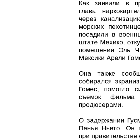
Как заявили в пр
глава наркокарт
через канализаци
морских пехотинц
посадили в военн
штате Мехико, отк
помещении Эль Ча
Мексики Арели Гом
Она также сообщ
собирался экрани
Гомес, помогло с
съемок фильма 
продюсерами.
О задержании Гус
Пенья Ньето. Он 
при правительстве 