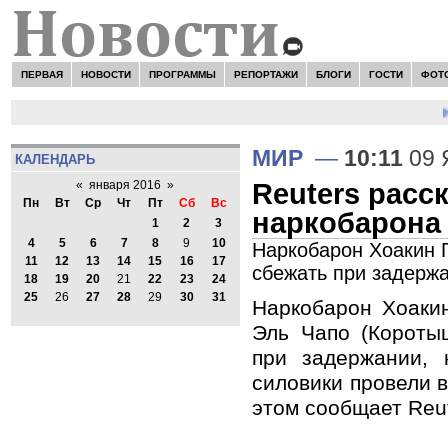
ПЕРВАЯ
НОВОСТИ
ПРОГРАММЫ
РЕПОРТАЖИ
БЛОГИ
ГОСТИ
ФОТ
Н
МИР
—
10:11
09 
КАЛЕНДАРЬ
Reuters расс
«
января 2016
»
Пн
Вт
Ср
Чт
Пт
Сб
Вс
наркобарона
1
2
3
4
5
6
7
8
9
10
Наркобарон Хоакин 
11
12
13
14
15
16
17
сбежать при задерж
18
19
20
21
22
23
24
25
26
27
28
29
30
31
Наркобарон Хоаки
Эль Чапо (Короты
при задержании, 
силовики провели в
этом сообщает Reut