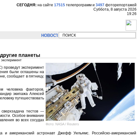
СЕГОДНЯ:
на сайте
17515
телепрограмм
и
3497
фоторепортажей
Суббота, 8 августа 2026
19:26
НОВОСТИ:
Сергей Цыпляев "Мир как никогда близко 
 другие планеты
т эксперимент
С) проведут эксперимент
дения были оглашены на
не, сообщает в пятницу,
м человека факторов,
мандир экипажа Алексей
человеку путешествовать
 сверхзадача тестов —
омости. Особое внимание
авления во всех сосудах
Фото: NASA / Reuters
ка и американский астронавт Джефф Уильямс. Российско-американский