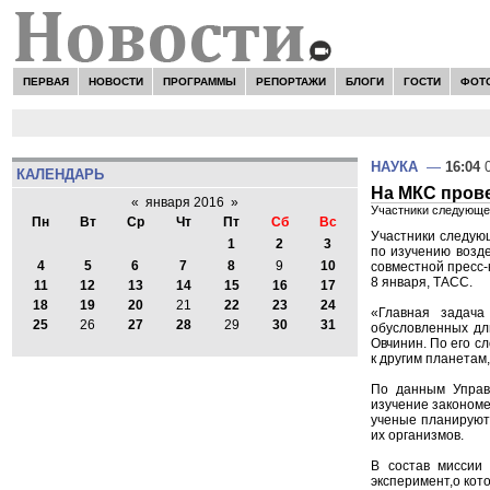
ПЕРВАЯ
НОВОСТИ
ПРОГРАММЫ
РЕПОРТАЖИ
БЛОГИ
ГОСТИ
ФОТ
НАУКА
—
16:04
0
КАЛЕНДАРЬ
На МКС прове
«
января 2016
»
Участники следующей
Пн
Вт
Ср
Чт
Пт
Сб
Вс
Участники следующ
1
2
3
по изучению возд
4
5
6
7
8
9
10
совместной пресс-
8 января, ТАСС.
11
12
13
14
15
16
17
18
19
20
21
22
23
24
«Главная задача
25
26
27
28
29
30
31
обусловленных дл
Овчинин. По его с
к другим планетам
По данным Управ
изучение закономе
ученые планируют 
их организмов.
В состав миссии 
эксперимент,о кото