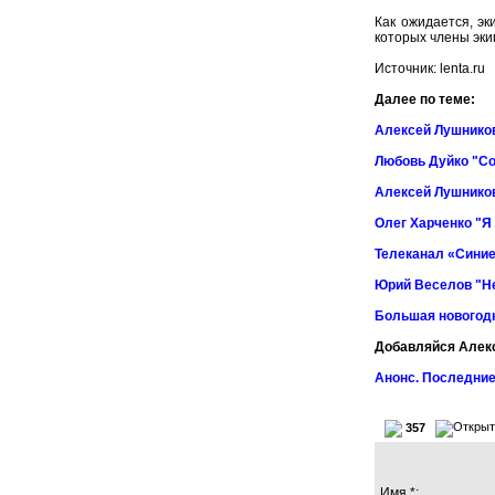
Как ожидается, э
которых члены эки
Источник: lenta.ru
Далее по теме:
Алексей Лушников
Любовь Дуйко "Со
Алексей Лушников
Олег Харченко "Я
Телеканал «Синие
Юрий Веселов "Не
Большая новогод
Добавляйся Алек
Анонс. Последние
357
Имя *: