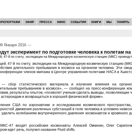
ОРЕПОРТАЖИ
ЭФИР
ПРЕССА
КИНО
СОБЫТИЯ
КНИГИ
МЫ
ПАМЯТЬ
9 Января 2016
—
дут эксперимент по подготовке человека к полетам на
, 47-й по счету, экспедиции на Международную космическую станцию (МКС) проведу
ей, 47-й по счету, экспедиции на Международную космическую станцию (МК
ействия длительного пребывания в космосе на организм человека. Эти све
конференции членов экипажа в Центре управления полетами НАСА в Хьюсто
 — сбор статистического материала и изучение влияния на организ
ительным пребыванием в космосе», — сообщил на пресс-конференции ко
ловам, результаты опытов, «позволят ученым сделать выводы, позволяющие 
, астероидам и возвращаться в хорошей физической форме».
ления США по аэронавтике и исследованию космического пространства,
рностей движения различных субстанций в теле человека в условиях невес
уделить колебаниям внутричерепного давления космонавтов и кровяного д
МКС-47 входят российские космонавты Алексей Овчинин, Олег Скрипоч
ром идет речь, получил название Fluid shifts.