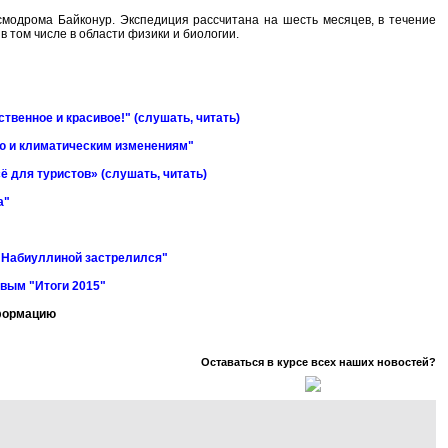
смодрома Байконур. Экспедиция рассчитана на шесть месяцев, в течение
 том числе в области физики и биологии.
твенное и красивое!" (слушать, читать)
ю и климатическим изменениям"
ё для туристов» (слушать, читать)
а"
е Набиуллиной застрелился"
вым "Итоги 2015"
нформацию
Оставаться в курсе всех наших новостей?