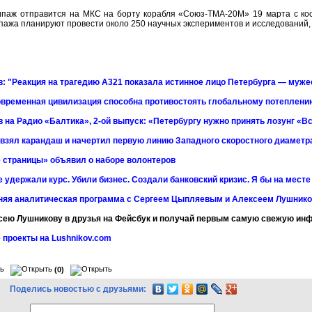
кипаж отправится на МКС на борту корабля «Союз-ТМА-20М» 19 марта с ко
пажа планируют провести около 250 научных экспериментов и исследований, в
: "Реакция на трагедию А321 показала истинное лицо Петербурга — мужес
временная цивилизация способна противостоять глобальному потеплени
 на Радио «Балтика», 2-ой выпуск: «Петербургу нужно принять лозунг «Вс
 взял карандаш и начертил первую линию Западного скоростного диаметр
 страницы» объявил о наборе волонтеров
 удержали курс. Убили бизнес. Создали банковский кризис. Я бы на мест
няя аналитическая программа с Сергеем Цыпляевым и Алексеем Лушнико
сею Лушникову в друзья на Фейсбук и получай первым самую свежую и
 проекты на Lushnikov.com
(0)
Поделись новостью с друзьями: