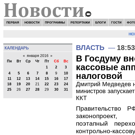
ПЕРВАЯ
НОВОСТИ
ПРОГРАММЫ
РЕПОРТАЖИ
БЛОГИ
ГОСТИ
ФОТ
НОВ
ВЛАСТЬ
—
18:53
КАЛЕНДАРЬ
В Госдуму вн
«
января 2016
»
Пн
Вт
Ср
Чт
Пт
Сб
Вс
кассовые ап
1
2
3
налоговой
4
5
6
7
8
9
10
11
12
13
14
15
16
17
Дмитрий Медведев на
18
19
20
21
22
23
24
25
26
27
28
29
30
31
министров запускает
ККТ
Правительство Р
законопроект, 
поэтапный перех
контрольно-касс