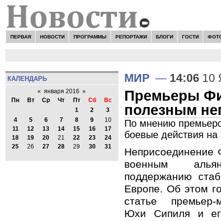
ПЕРВАЯ
НОВОСТИ
ПРОГРАММЫ
РЕПОРТАЖИ
БЛОГИ
ГОСТИ
ФОТ
МИР
—
14:06
10 
КАЛЕНДАРЬ
Премьеры Фи
«
января 2016
»
Пн
Вт
Ср
Чт
Пт
Сб
Вс
полезным не
1
2
3
4
5
6
7
8
9
10
По мнению премьеров
11
12
13
14
15
16
17
боевые действия на 
18
19
20
21
22
23
24
25
26
27
28
29
30
31
Неприсоединение 
военным альян
поддержанию стаб
Европе. Об этом г
статье премьер-
Юхи Сипиля и ег