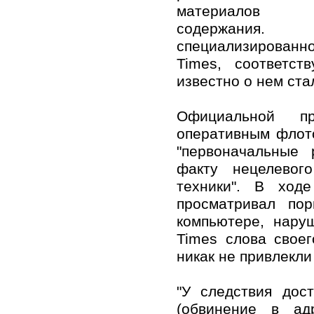
материалов по
содержания.
специализирова
Times, соответст
известно о нем ста
Официальной п
оперативным флот
"первоначальные 
факту нецелевого
техники". В ход
просматривал по
компьютере, нар
Times слова своег
никак не привлекли
"У следствия дос
(обвинение в ад