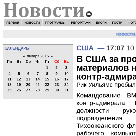
ПЕРВАЯ
НОВОСТИ
ПРОГРАММЫ
РЕПОРТАЖИ
БЛОГИ
ГОСТИ
ФОТ
НОВОСТИ:
С
США
—
17:07
10 
КАЛЕНДАРЬ
В США за пр
«
января 2016
»
Пн
Вт
Ср
Чт
Пт
Сб
Вс
материалов 
1
2
3
контр-адмир
4
5
6
7
8
9
10
11
12
13
14
15
16
17
Рик Уильямс пробыл 
18
19
20
21
22
23
24
25
26
27
28
29
30
31
Командование В
контр-адмирала
должности руко
подразделения
Тихоокеанского фл
рабочего компью