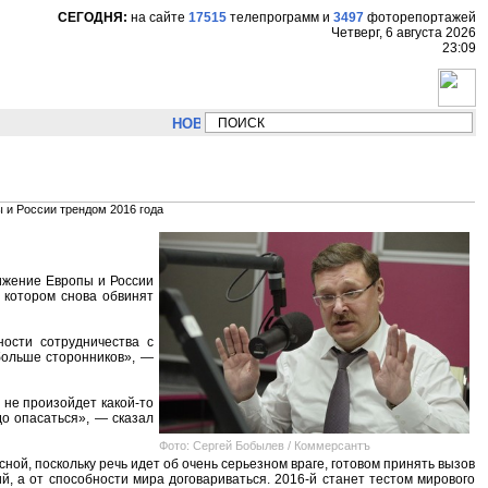
СЕГОДНЯ:
на сайте
17515
телепрограмм
и
3497
фоторепортажей
Четверг, 6 августа 2026
23:09
НОВОСТИ:
Сергей Цыпляев "Мир как никогда бл
 и России трендом 2016 года
ижение Европы и России
в котором снова обвинят
ости сотрудничества с
 больше сторонников», —
и не произойдет какой-то
до опасаться», — сказал
Фото: Сергей Бобылев / Коммерсантъ
ной, поскольку речь идет об очень серьезном враге, готовом принять вызов
, а от способности мира договариваться. 2016-й станет тестом мирового