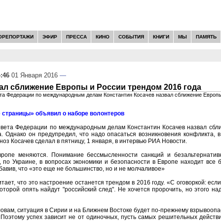
ОРЕПОРТАЖИ
ЭФИР
ПРЕССА
КИНО
СОБЫТИЯ
КНИГИ
МЫ
ПАМЯТЬ
:46
01 Января 2016
—
ал сближение Европы и России трендом 2016 года
та Федерации по международным делам Константин Косачев назвал сближение Европы
 страницы» объявил о наборе волонтеров
овета Федерации по международным делам Константин Косачев назвал сбл
. Однако он предупредил, что надо опасаться возникновения конфликта, 
ноз Косачев сделал в пятницу, 1 января, в интервью РИА Новости.
ропе меняются. Понимание бессмысленности санкций и безальтернативн
 по Украине, в вопросах экономики и безопасности в Европе находит все
обавив, что «это еще не большинство, но и не молчаливое»
итает, что это настроение останется трендом в 2016 году. «С оговоркой: есл
оторой опять найдут "российский след". Не хочется пророчить, но этого на
словам, ситуация в Сирии и на Ближнем Востоке будет по-прежнему взрывоопас
Поэтому успех зависит не от одиночных, пусть самых решительных действий