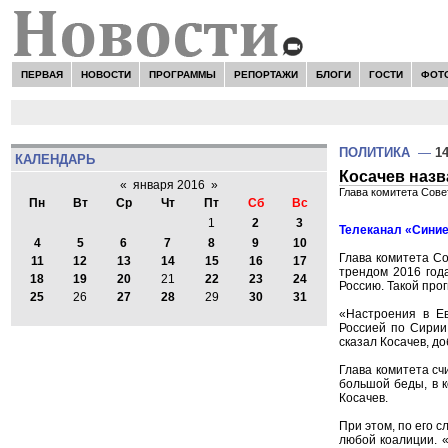
ПЕРВАЯ
НОВОСТИ
ПРОГРАММЫ
РЕПОРТАЖИ
БЛОГИ
ГОСТИ
ФОТ
ПОЛИТИКА
—
14
КАЛЕНДАРЬ
Косачев назв
«
января 2016
»
Глава комитета Сове
Пн
Вт
Ср
Чт
Пт
Сб
Вс
1
2
3
Телеканал «Синие
4
5
6
7
8
9
10
Глава комитета С
11
12
13
14
15
16
17
трендом 2016 года
18
19
20
21
22
23
24
Россию. Такой прог
25
26
27
28
29
30
31
«Настроения в Ев
Россией по Сирии,
сказал Косачев, д
Глава комитета сч
большой беды, в к
Косачев.
При этом, по его 
любой коалиции. «