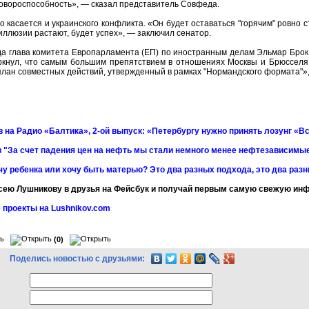
овороспособность», — сказал представитель Совфеда.
то касается и украинского конфликта. «Он будет оставаться "горячим" ровно 
 иллюзии растают, будет успех», — заключил сенатор.
да глава комитета Европарламента (ЕП) по иностранным делам Эльмар Брок 
ркнул, что самым большим препятствием в отношениях Москвы и Брюсселя 
лан совместных действий, утвержденный в рамках "Нормандского формата"»,
 на Радио «Балтика», 2-ой выпуск: «Петербургу нужно принять лозунг «Вс
 "За счет падения цен на нефть мы стали немного менее нефтезависимы
чу ребенка или хочу быть матерью? Это два разных подхода, это два раз
сею Лушникову в друзья на Фейсбук и получай первым самую свежую и
 проекты на Lushnikov.com
(0)
Поделись новостью с друзьями: