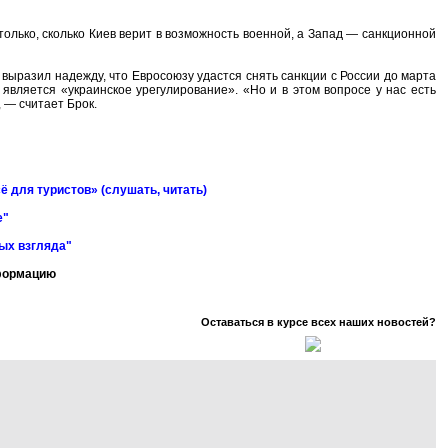
столько, сколько Киев верит в возможность военной, а Запад — санкционной
выразил надежду, что Евросоюзу удастся снять санкции с России до марта
является «украинское урегулирование». «Но и в этом вопросе у нас есть
 — считает Брок.
ё для туристов» (слушать, читать)
е"
ных взгляда"
нформацию
Оставаться в курсе всех наших новостей?