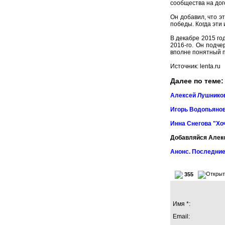
сообщества на дог
Он добавил, что э
победы. Когда эти
В декабре 2015 го
2016-го. Он подче
вполне понятный п
Источник: lenta.ru
Далее по теме:
Алексей Лушников
Игорь Водопьянов
Инна Снегова "Хо
Добавляйся Алек
Анонс. Последние
355
Имя *:
Email: