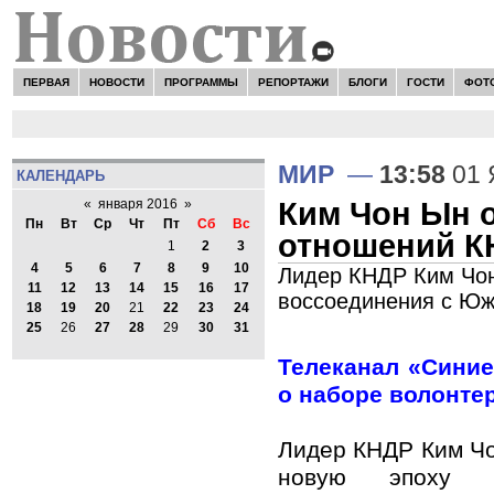
ПЕРВАЯ
НОВОСТИ
ПРОГРАММЫ
РЕПОРТАЖИ
БЛОГИ
ГОСТИ
ФОТ
МИР
—
13:58
01 
КАЛЕНДАРЬ
Ким Чон Ын 
«
января 2016
»
Пн
Вт
Ср
Чт
Пт
Сб
Вс
отношений К
1
2
3
4
5
6
7
8
9
10
Лидер КНДР Ким Чон
11
12
13
14
15
16
17
воссоединения с Юж
18
19
20
21
22
23
24
25
26
27
28
29
30
31
Телеканал «Сини
о наборе волонте
Лидер КНДР Ким Чо
новую эпоху д