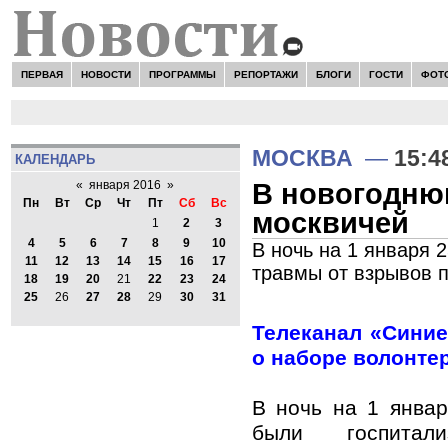
ПЕРВАЯ
НОВОСТИ
ПРОГРАММЫ
РЕПОРТАЖИ
БЛОГИ
ГОСТИ
ФОТ
МОСКВА
—
15:4
КАЛЕНДАРЬ
В новогоднюю
«
января 2016
»
Пн
Вт
Ср
Чт
Пт
Сб
Вс
москвичей
1
2
3
4
5
6
7
8
9
10
В ночь на 1 января 
11
12
13
14
15
16
17
травмы от взрывов 
18
19
20
21
22
23
24
25
26
27
28
29
30
31
Телеканал «Сини
о наборе волонте
В ночь на 1 янва
были госпитали