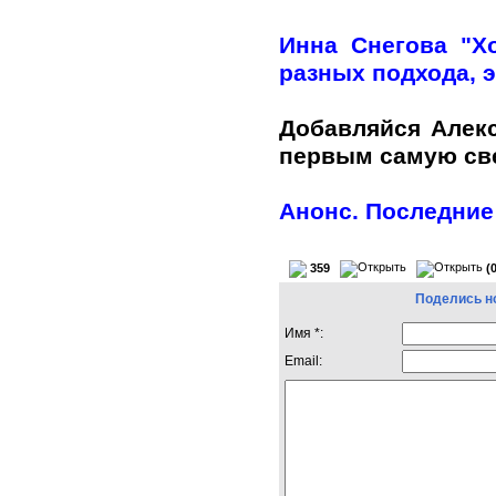
Инна Снегова "Х
разных подхода, э
Добавляйся Алек
первым самую с
Анонс. Последние
359
(
Поделись н
Имя *:
Email: