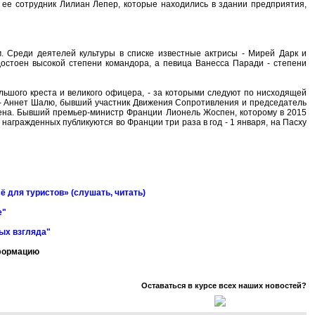
ее сотрудник Лилиан Лепер, которые находились в здании предприятия,
. Среди деятелей культуры в списке известные актрисы - Мирей Дарк и
стоен высокой степени командора, а певица Ванесса Паради - степени
льшого креста и великого офицера, - за которыми следуют по нисходящей
 - Аннет Шалю, бывший участник Движения Сопротивления и председатель
ена. Бывший премьер-министр Франции Лионель Жоспен, которому в 2015
 награжденных публикуются во Франции три раза в год - 1 января, на Пасху
ё для туристов» (слушать, читать)
е"
ных взгляда"
нформацию
Оставаться в курсе всех наших новостей?