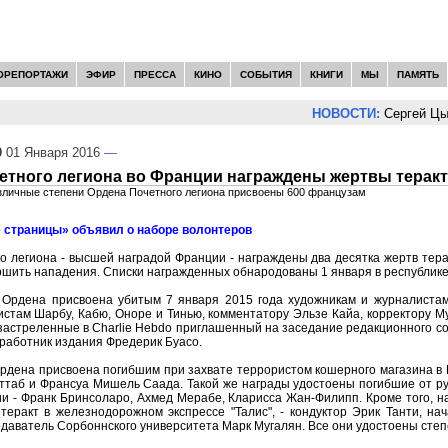
ОРЕПОРТАЖИ
ЭФИР
ПРЕССА
КИНО
СОБЫТИЯ
КНИГИ
МЫ
ПАМЯТЬ
НОВОСТИ:
Сергей Цыпл
9
01 Января 2016
—
етного легиона во Франции награждены жертвы терак
азличные степени Ордена Почетного легиона присвоены 600 французам
 страницы» объявил о наборе волонтеров
 легиона - высшей наградой Франции - награждены два десятка жертв тера
шить нападения. Списки награжденных обнародованы 1 января в республике
Ордена присвоена убитым 7 января 2015 года художникам и журналистам
истам Шарбу, Кабю, Оноре и Тинью, комментатору Эльзе Кайа, корректору М
застреленные в Charlie Hebdo приглашенный на заседание редакционного 
 работник издания Фредерик Буасо.
рдена присвоена погибшим при захвате террористом кошерного магазина в 
ттаб и Франсуа Мишель Саада. Такой же награды удостоены погибшие от р
и - Франк Бринсоларо, Ахмед Мерабе, Кларисса Жан-Филипп. Кроме того, н
теракт в железнодорожном экспрессе "Талис", - кондуктор Эрик Танти, 
даватель Сорбоннского университета Марк Мугалян. Все они удостоены сте