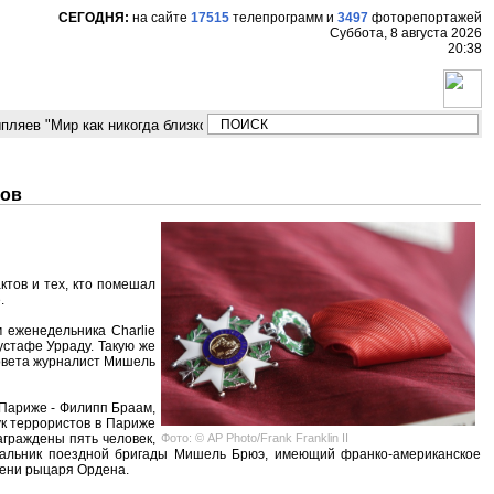
СЕГОДНЯ:
на сайте
17515
телепрограмм
и
3497
фоторепортажей
Суббота, 8 августа 2026
20:38
яев "Мир как никогда близко стоит к угрозе третьей мировой войны"
М
тов
ктов и тех, кто помешал
.
 еженедельника Charlie
устафе Урраду. Такую же
совета журналист Мишель
Париже - Филипп Браам,
ук террористов в Париже
Фото: © AP Photo/Frank Franklin II
аграждены пять человек,
начальник поездной бригады Мишель Брюэ, имеющий франко-американское
пени рыцаря Ордена.