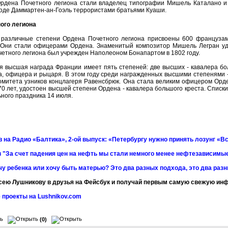
рдена Почетного легиона стали владелец типографии Мишель Каталано и 
роде Даммартен-ан-Гоэль террористами братьями Куаши.
ого легиона
у различные степени Ордена Почетного легиона присвоены 600 французам
Они стали офицерами Ордена. Знаменитый композитор Мишель Легран удо
етного легиона был учрежден Наполеоном Бонапартом в 1802 году.
 высшая награда Франции имеет пять степеней: две высших - кавалера бо
а, офицера и рыцаря. В этом году среди награжденных высшими степенями
омитета узников концлагеря Равенсбрюк. Она стала великим офицером Орд
70 лет, удостоен высшей степени Ордена - кавалера большого креста. Списки
ьного праздника 14 июля.
 на Радио «Балтика», 2-ой выпуск: «Петербургу нужно принять лозунг «Вс
 "За счет падения цен на нефть мы стали немного менее нефтезависимы
чу ребенка или хочу быть матерью? Это два разных подхода, это два раз
сею Лушникову в друзья на Фейсбук и получай первым самую свежую и
 проекты на Lushnikov.com
(0)