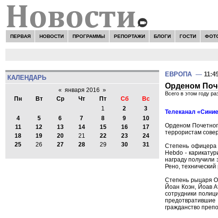
ПЕРВАЯ
НОВОСТИ
ПРОГРАММЫ
РЕПОРТАЖИ
БЛОГИ
ГОСТИ
ФОТ
ЕВРОПА
—
11:4
КАЛЕНДАРЬ
Орденом Поч
«
января 2016
»
Всего в этом году р
Пн
Вт
Ср
Чт
Пт
Сб
Вс
1
2
3
Телеканал «Синие
4
5
6
7
8
9
10
Орденом Почетного
11
12
13
14
15
16
17
террористам совер
18
19
20
21
22
23
24
25
26
27
28
29
30
31
Степень офицера 
Hebdo - карикатур
награду получили 
Рено, технический
Степень рыцаря О
Йоан Коэн, Йоав А
сотрудники полици
предотвратившие 
гражданство препо