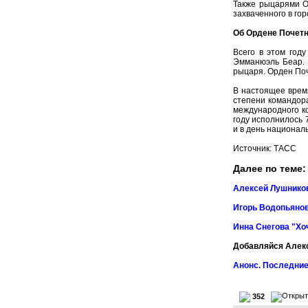
Также рыцарями О
захваченного в го
Об Ордене Почетн
Всего в этом год
Эмманюэль Беар. 
рыцаря. Орден Поч
В настоящее время
степени командор
международного к
году исполнилось 
и в день национал
Источник:
ТАСС
Далее по теме:
Алексей Лушников
Игорь Водопьянов
Инна Снегова "Хо
Добавляйся Алек
Анонс. Последние
352