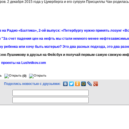
ов. 2 декабря 2015 года у Цукерберга и его супруги Присциллы Чан родилась 
 на Радио «Балтика», 2-ой выпуск: «Петербургу нужно принять лозунг «Вс
 "За счет падения цен на нефть мы стали немного менее нефтезависимы
чу ребенка или хочу быть матерью? Это два разных подхода, это два раз
сею Лушникову в друзья на Фейсбук и получай первым самую свежую и
 проекты на Lushnikov.com
(0)
Поделись новостью с друзьями: