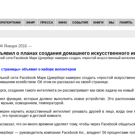
ОРЕПОРТАЖИ
ЭФИР
ПРЕССА
КИНО
СОБЫТИЯ
КНИГИ
МЫ
ПАМЯТЬ
4 Января 2016
—
ъявил о планах создания домашнего искусственного и
ой сети Facebook Марк Цукерберг намерен создать «простой искусственный интелле
 страницы» объявил о наборе волонтеров
ьной сети Facebook Марк Цукерберг намерен создать «простой искусствен
омашним хозяйством. Об этом он рассказал на своей странице.
рга, создание такого интеллекта он рассматривает как свою задачу на новый 
лил функции, которые должно выполнять новое устройство. Это распознава
 музыки, освещением, температурой.
мерен научить искусственный интеллект узнавать друзей в лицо, когда они б
, что происходит в детской комнате.
ассказал, что он много времени уделяет тому, чтобы через Facebook общать
керберг — руководитель компании Facebook Inc., владеет 56 процентами го