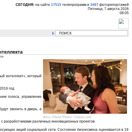
СЕГОДНЯ:
на сайте
17515
телепрограмм
и
3497
фоторепортажей
Пятница, 7 августа 2026
08:05
НОВОСТИ:
Сергей Цыпляев "Мир как никогда 
нтеллекта
кт»
ный интеллект», который
2016 год.
ние голоса, управление
удут звонить в дверь, а
Фото: Planet Photos / Global Look
ся с разработчиками различных инновационных проектов.
лосующих акций социальной сети. Состояние бизнесмена оценивается в 19