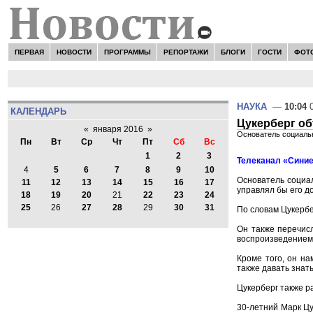
ПЕРВАЯ
НОВОСТИ
ПРОГРАММЫ
РЕПОРТАЖИ
БЛОГИ
ГОСТИ
ФОТ
НАУКА
—
10:04
0
КАЛЕНДАРЬ
Цукерберг об
«
января 2016
»
Основатель социальн
Пн
Вт
Ср
Чт
Пт
Сб
Вс
1
2
3
Телеканал «Синие
4
5
6
7
8
9
10
Основатель социал
11
12
13
14
15
16
17
управлял бы его д
18
19
20
21
22
23
24
25
26
27
28
29
30
31
По словам Цукербе
Он также перечис
воспроизведением
Кроме того, он на
также давать знать
Цукерберг также р
30-летний Марк Цу