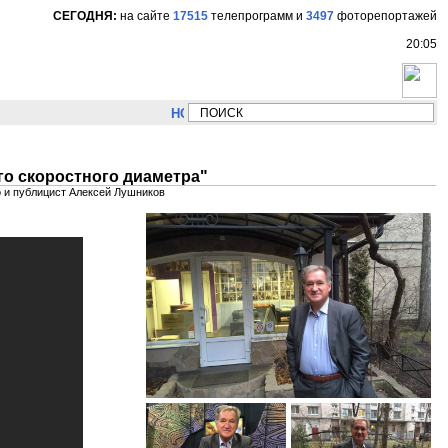
СЕГОДНЯ:
на сайте
17515
телепрограмм
и
3497
фоторепортажей
20:05
НОВОСТИ:
Сергей Цыпляев "Мир как никогда б
го скоростного диаметра"
о и публицист Алексей Лушников