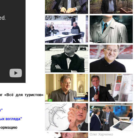
нг «Всё для туристов»
е"
ных взгляда"
нформацию
Олег Харченко