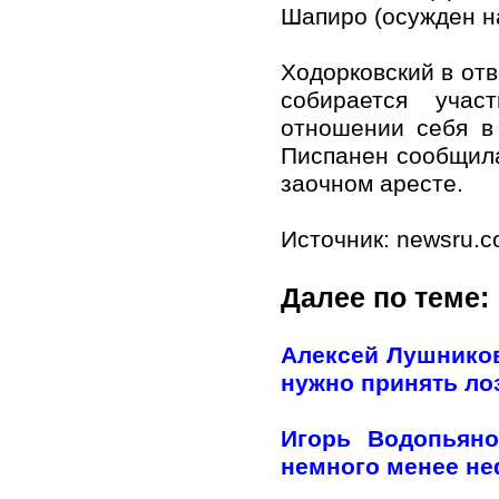
Шапиро (осужден на
Ходорковский в отв
собирается учас
отношении себя в
Писпанен сообщила
заоч​ном аресте.
Источник: newsru.
Далее по теме:
Алексей Лушников
нужно принять лоз
Игорь Водопьяно
немного менее н