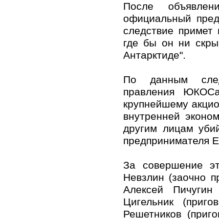
После объявлен
официальный пред
следствие примет 
где бы он ни скры
Антарктиде".
По данным следс
правления ЮКОСа
крупнейшему акцио
внутренней эконом
другим лицам уби
предпринимателя Е
За совершение э
Невзлин (заочно п
Алексей Пичугин 
Цигельник (приг
Решетников (приг