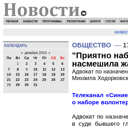
ПЕРВАЯ
НОВОСТИ
ПРОГРАММЫ
РЕПОРТАЖИ
БЛОГИ
ГОСТИ
ФОТ
НОВОСТИ
ОБЩЕСТВО
—
1
КАЛЕНДАРЬ
"Приятно на
«
декабря 2015
»
Пн
Вт
Ср
Чт
Пт
Сб
Вс
насмешила жа
1
2
3
4
5
6
7
8
9
10
11
12
13
Адвокат по назначе
14
15
16
17
18
19
20
Михаила Ходорковск
21
22
23
24
25
26
27
28
29
30
31
Телеканал «Сини
о наборе волонте
Адвокат по назнач
в суде бывшего 