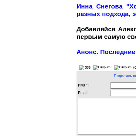
Инна Снегова "Х
разных подхода, э
Добавляйся Алек
первым самую с
Анонс. Последние
336
(
Поделись н
Имя *:
Email: