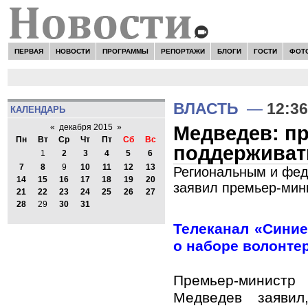
ПЕРВАЯ
НОВОСТИ
ПРОГРАММЫ
РЕПОРТАЖИ
БЛОГИ
ГОСТИ
ФОТ
ВЛАСТЬ
—
12:36
КАЛЕНДАРЬ
Медведев: п
«
декабря 2015
»
Пн
Вт
Ср
Чт
Пт
Сб
Вс
поддерживать
1
2
3
4
5
6
7
8
9
10
11
12
13
Региональным и фед
14
15
16
17
18
19
20
заявил премьер-мин
21
22
23
24
25
26
27
28
29
30
31
Телеканал «Сини
о наборе волонте
Премьер-минис
Медведев заявил