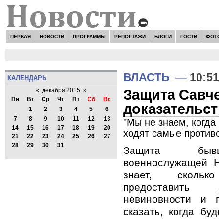
ПЕРВАЯ
НОВОСТИ
ПРОГРАММЫ
РЕПОРТАЖИ
БЛОГИ
ГОСТИ
ФОТ
Н
ВЛАСТЬ
—
10:51
КАЛЕНДАРЬ
Защита Савче
«
декабря 2015
»
Пн
Вт
Ср
Чт
Пт
Сб
Вс
доказательст
1
2
3
4
5
6
7
8
9
10
11
12
13
"Мы не знаем, когда 
14
15
16
17
18
19
20
ходят самые противо
21
22
23
24
25
26
27
28
29
30
31
Защита бывш
военнослужащей 
знает, сколь
предоставить 
невиновности и п
сказать, когда бу