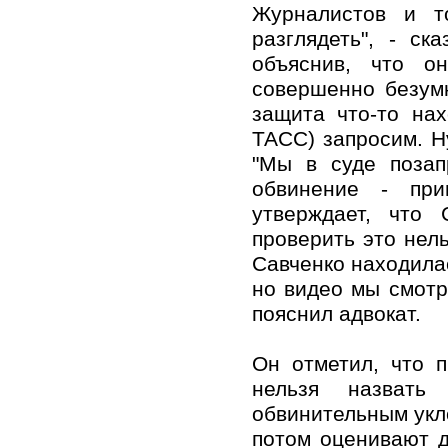
Журналистов и т
разглядеть", - с
объяснив, что о
совершенно безумн
защита что-то нах
ТАСС) запросим. Ну
"Мы в суде позап
обвинение - при
утверждает, что 
проверить это нель
Савченко находилас
но видео мы смотри
пояснил адвокат.
Он отметил, что 
нельзя назвать
обвинительным укло
потом оценивают д