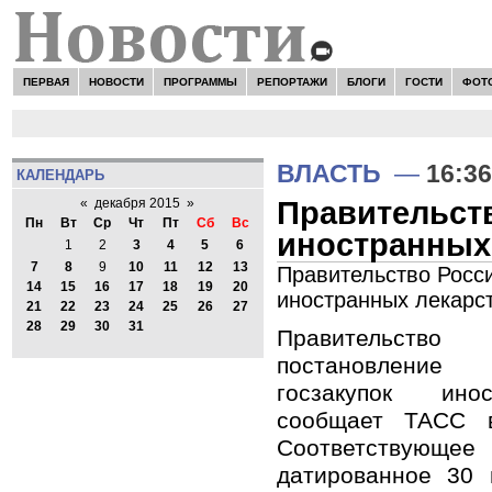
ПЕРВАЯ
НОВОСТИ
ПРОГРАММЫ
РЕПОРТАЖИ
БЛОГИ
ГОСТИ
ФОТ
ВЛАСТЬ
—
16:36
КАЛЕНДАРЬ
Правительств
«
декабря 2015
»
Пн
Вт
Ср
Чт
Пт
Сб
Вс
иностранных
1
2
3
4
5
6
7
8
9
10
11
12
13
Правительство Росси
14
15
16
17
18
19
20
иностранных лекарс
21
22
23
24
25
26
27
28
29
30
31
Правительство
постановление
госзакупок ино
сообщает ТАСС в
Соответствующ
датированное 30 