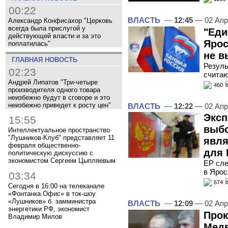
00:22
ВЛАСТЬ
—
12:45
— 02 Апр
Александр Конфисахор "Церковь
всегда была прислугой у
"Еди
действующей власти и за это
Ярос
поплатилась"
не в
ГЛАВНАЯ НОВОСТЬ
Резуль
02:23
счита
Андрей Липатов "Три-четыре
460
производителя одного товара
неизбежно будут в сговоре и это
неизбежно приведет к росту цен"
ВЛАСТЬ
—
12:22
— 02 Апр
Эксп
15:55
выбо
Интеллектуальное пространство
"Лушников-Клуб" представляет 11
явля
февраля общественно-
для 
политическую дискуссию с
экономистом Сергеем Цыпляевым
ЕР сле
в Яро
03:34
674
Сегодня в 16:00 на телеканале
«Фонтанка.Офис» в ток-шоу
«Лушников» б. замминистра
ВЛАСТЬ
—
12:09
— 02 Апр
энергетики РФ, экономист
Прок
Владимир Милов
Медв