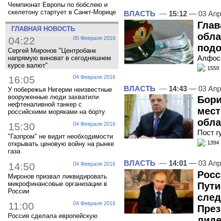
Чемпионат Европы по бобслею и
скелетону стартует в Санкт-Морице
ВЛАСТЬ
—
15:12
— 03 Апр
Глав
ГЛАВНАЯ НОВОСТЬ
обла
04:22
05 Февраля 2016
подо
Сергей Миронов "Центробанк
Алфосо
напрямую виноват в сегодняшнем
курсе валют"
1559
16:05
04 Февраля 2016
ВЛАСТЬ
—
14:43
— 03 Апр
У побережья Нигерии неизвестные
вооруженные люди захватили
Бори
нефтеналивной танкер с
мест
российскими моряками на борту
обла
15:30
04 Февраля 2016
Пост г
"Газпром" не видит необходимости
1394
открывать ценовую войну на рынке
газа
ВЛАСТЬ
—
14:01
— 03 Апр
14:50
04 Февраля 2016
Росс
Миронов призвал ликвидировать
микрофинансовые организации в
Пути
России
сле
11:00
04 Февраля 2016
През
Россия сделала европейскую
лид