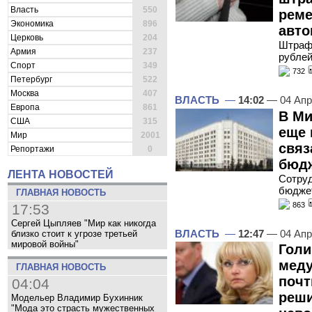
Власть
550
реме
Экономика
896
авто
Церковь
204
Штраф 
Армия
237
рубле
Спорт
349
732
Петербург
522
Москва
407
ВЛАСТЬ
—
14:02
— 04 Апр
Европа
861
В М
США
315
еще 
Мир
2001
связ
Репортажи
0
бюдж
ЛЕНТА НОВОСТЕЙ
Сотруд
бюдже
ГЛАВНАЯ НОВОСТЬ
863
17:53
Сергей Цыпляев "Мир как никогда
ВЛАСТЬ
—
12:47
— 04 Апр
близко стоит к угрозе третьей
мировой войны"
Голи
меду
ГЛАВНАЯ НОВОСТЬ
почт
04:04
реши
Модельер Владимир Бухинник
"Мода это страсть мужественных