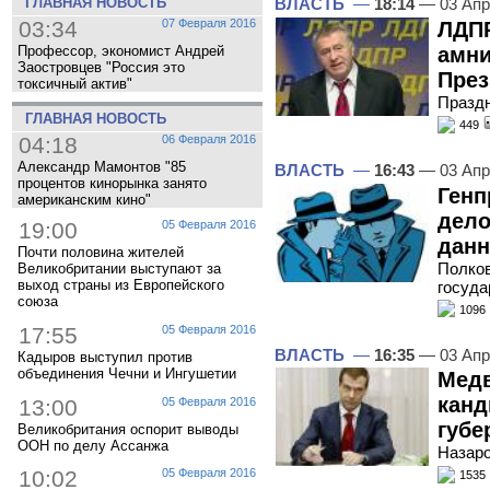
ГЛАВНАЯ НОВОСТЬ
ВЛАСТЬ
—
18:14
— 03 Апр
03:34
07 Февраля 2016
ЛДПР
Профессор, экономист Андрей
амни
Заостровцев "Россия это
През
токсичный актив"
Праздн
ГЛАВНАЯ НОВОСТЬ
449
04:18
06 Февраля 2016
Александр Мамонтов "85
ВЛАСТЬ
—
16:43
— 03 Апр
процентов кинорынка занято
Генп
американским кино"
дело
19:00
05 Февраля 2016
данн
Почти половина жителей
Полков
Великобритании выступают за
выход страны из Европейского
госуда
союза
1096
17:55
05 Февраля 2016
ВЛАСТЬ
—
16:35
— 03 Апр
Кадыров выступил против
объединения Чечни и Ингушетии
Медв
канд
13:00
05 Февраля 2016
губе
Великобритания оспорит выводы
ООН по делу Ассанжа
Назаро
10:02
05 Февраля 2016
1535