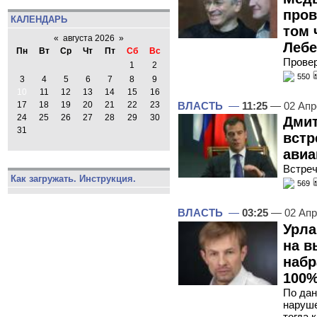
пров
КАЛЕНДАРЬ
том 
«
августа 2026
»
Лебе
Пн
Вт
Ср
Чт
Пт
Сб
Вс
Прове
1
2
550
3
4
5
6
7
8
9
10
11
12
13
14
15
16
ВЛАСТЬ
—
11:25
— 02 Апр
17
18
19
20
21
22
23
24
25
26
27
28
29
30
Дмит
31
встр
авиа
Встреч
Как загружать. Инструкция.
569
ВЛАСТЬ
—
03:25
— 02 Апр
Урла
на в
набр
100%
По дан
наруше
тогда 