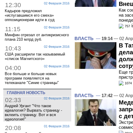
Вне
12:30
02 Февраля 2016
Как со
Кадыров предложил
на зас
«испугавшимся его смеха»
оппозиционерам идти в суд
понеде
757
11:15
02 Февраля 2016
Минфин отрезал от антикризисного
ВЛАСТЬ
—
19:14
— 02 Апр
плана 210 млрд руб.
В Та
10:43
02 Февраля 2016
дела
США расширили так называемый
дол
«список Магнитского»
сотр
04:00
02 Февраля 2016
Еще тр
Все больше и больше новых
пристр
программ появляется на
телеканале "Синие страницы"
1074
ГЛАВНАЯ НОВОСТЬ
ВЛАСТЬ
—
17:42
— 02 Апр
02:33
02 Февраля 2016
Медв
Андрей Ургант "Что такое
запр
идеалогия? Вырвать страницу -
вклеить страницу. Вот и вся
с де
идеология!"
Экстре
20:08
01 Февраля 2016
совмес