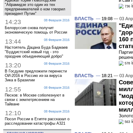
и сам 
Адвокат Юрий Новолодский
"Абрамидзе это один из тех
736
предпринимателей о ком говорил
президент Путин"
ВЛАСТЬ
—
19:08
— 03 Апр
14:23
08 Февраля 2016
"Еди
Белоруссия снова получит
"дор
экономическую помощь от России
160 
13:44
08 Февраля 2016
стат
Настоятель Дацана Буда Бадмаев
"Буддистский новый год - это
Партия
праздник объединяющий добро"
решен
578
13:20
08 Февраля 2016
В Госдуме предложили перенести
ВЛАСТЬ
—
18:21
— 03 Апр
ОИ-2016 в Россию из-за вируса
Зика в Бразилии
Сове
12:55
08 Февраля 2016
милл
"мод
Песков: в Москве соболезнуют в
связи с землетрясением на
кото
Тайване
милл
12:10
08 Февраля 2016
Золото
Посол России в Египте рассказал о
563
расследовании катастрофы A321