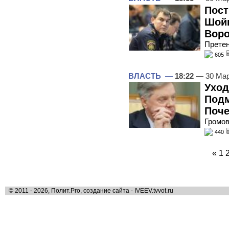
Пост
Шойг
Вор
Претен
605
ВЛАСТЬ
—
18:22
— 30 Мар
Уход
Подм
Поче
Громов
440
«
1
© 2011 - 2026, Полит.Pro, создание сайта - IVEEV.tvvot.ru