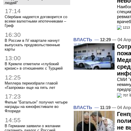
нев
людей"
Наибол
17:14
специа
ревмат
Сбербанк надеется договорится со
всеми валютными ипотечниками –
врачеб
Греф
1213
16:30
ВЛАСТЬ
—
12:29
— 04 Апр
В России в IV квартале начнут
выпускать продовольственные
Сотр
карты
пожа
13:00
Медв
В Кремле отметили «глубокий
сред
кризис» в отношениях с Турцией
инф
12:25
СМИ "в
Миллера переизбрали главой
немину
«Газпрома» еще на пять лет
предпр
17:23
707
Фильм "Батальон" получил четыре
награды на кинофестивале во
ВЛАСТЬ
—
11:19
— 04 Апр
Флориде
Генп
14:55
поли
В Германии заявили о желании
не в
сохранить диалог с Россией