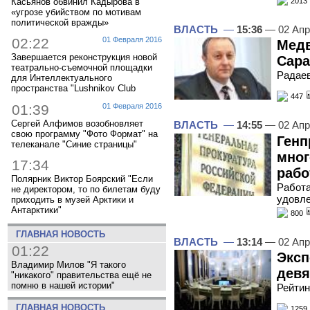
2013
Касьянов обвинил Кадырова в
«угрозе убийством по мотивам
политической вражды»
ВЛАСТЬ
—
15:36
— 02 Апр
02:22
01 Февраля 2016
Медв
Завершается реконструкция новой
Сара
театрально-съемочной площадки
Радаев
для Интеллектуального
пространства "Lushnikov Club
447
01:39
01 Февраля 2016
Сергей Алфимов возобновляет
ВЛАСТЬ
—
14:55
— 02 Апр
свою программу "Фото Формат" на
Генп
телеканале "Синие страницы"
мног
17:34
рабо
Полярник Виктор Боярский "Если
Работа
не директором, то по билетам буду
удовле
приходить в музей Арктики и
Антарктики"
800
ГЛАВНАЯ НОВОСТЬ
ВЛАСТЬ
—
13:14
— 02 Апр
01:22
Эксп
Владимир Милов "Я такого
девя
"никакого" правительства ещё не
помню в нашей истории"
Рейтин
ГЛАВНАЯ НОВОСТЬ
1259