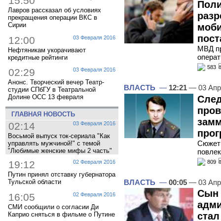
15:50
Поли
Лавров рассказал об условиях
разр
прекращения операции ВКС в
Сирии
моб
пост
12:00
03 Февраля 2016
МВД пр
Нефтяникам укорачивают
операт
кредитные рейтинги
583
02:29
03 Февраля 2016
Анонс. Творческий вечер Театр-
ВЛАСТЬ
—
12:21
— 03 Апр
студии СПбГУ в Театральной
Долине ОСС 13 февраля
След
пров
ГЛАВНАЯ НОВОСТЬ
замм
02:14
03 Февраля 2016
прог
Восьмой выпуск ток-сериала "Как
Сюжет 
управлять мужчиной!" с темой
"Любимые женские мифы 2 часть"
повлек
809
19:12
02 Февраля 2016
Путин принял отставку губернатора
ВЛАСТЬ
—
00:05
— 03 Апр
Тульской области
Сын 
16:05
02 Февраля 2016
адми
СМИ сообщили о согласии Ди
Каприо сняться в фильме о Путине
стал