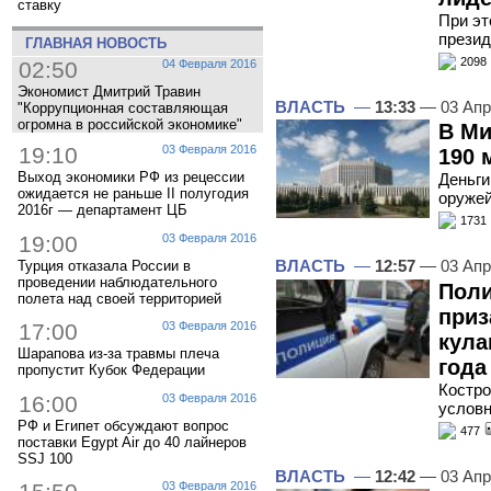
ставку
При эт
презид
ГЛАВНАЯ НОВОСТЬ
2098
02:50
04 Февраля 2016
Экономист Дмитрий Травин
ВЛАСТЬ
—
13:33
— 03 Апр
"Коррупционная составляющая
огромна в российской экономике"
В Ми
19:10
03 Февраля 2016
190 
Выход экономики РФ из рецессии
Деньги
ожидается не раньше II полугодия
оружей
2016г — департамент ЦБ
1731
19:00
03 Февраля 2016
ВЛАСТЬ
—
12:57
— 03 Апр
Турция отказала России в
проведении наблюдательного
Поли
полета над своей территорией
приз
17:00
03 Февраля 2016
кула
Шарапова из-за травмы плеча
года
пропустит Кубок Федерации
Костро
16:00
03 Февраля 2016
услов
РФ и Египет обсуждают вопрос
477
поставки Egypt Air до 40 лайнеров
SSJ 100
ВЛАСТЬ
—
12:42
— 03 Апр
03 Февраля 2016