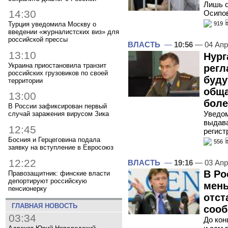
Лишь о
14:30
Осипов
919
Турция уведомила Москву о
введении «журналистских виз» для
российской прессы
ВЛАСТЬ
—
10:56
— 04 Апр
13:10
Нург
Украина приостановила транзит
регл
российских грузовиков по своей
буду
территории
обща
13:00
боле
В России зафиксирован первый
Уведо
случай заражения вирусом Зика
выдава
12:45
регист
Босния и Герцеговина подала
556
заявку на вступление в Евросоюз
12:22
ВЛАСТЬ
—
19:16
— 03 Апр
В Ро
Правозащитник: финские власти
депортируют российскую
мень
пенсионерку
отст
ГЛАВНАЯ НОВОСТЬ
сооб
03:34
До кон