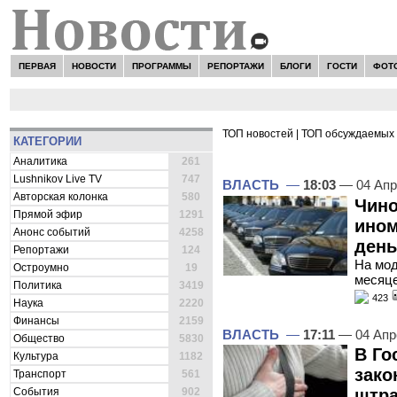
ПЕРВАЯ
НОВОСТИ
ПРОГРАММЫ
РЕПОРТАЖИ
БЛОГИ
ГОСТИ
ФОТ
ТОП новостей
|
ТОП обсуждаемых 
КАТЕГОРИИ
ВСЕ НОВОСТИ -
ВЛАСТЬ
Аналитика
261
Lushnikov Live TV
747
ВЛАСТЬ
—
18:03
— 04 Апр
Авторская колонка
580
Чино
Прямой эфир
1291
ином
Анонс событий
4258
день
Репортажи
124
На мод
Остроумно
19
месяц
Политика
3419
423
Наука
2220
Финансы
2159
ВЛАСТЬ
—
17:11
— 04 Апр
Общество
5830
В Го
Культура
1182
зако
Транспорт
561
События
902
штра