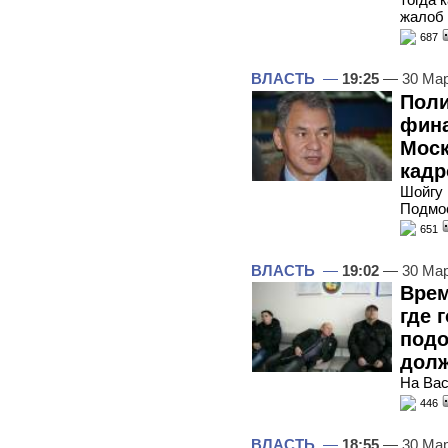
жалоб
687
ВЛАСТЬ
—
19:25
— 30 Мар
Поли
фина
Моск
кадр
Шойгу 
Подмо
651
ВЛАСТЬ
—
19:02
— 30 Мар
Врем
где 
подо
дол
На Вас
446
ВЛАСТЬ
—
18:55
— 30 Мар