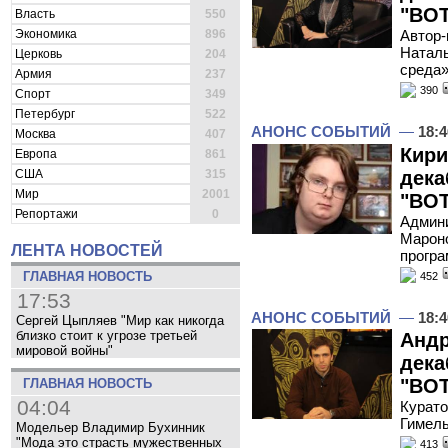
"ВОТ
Власть
550
Экономика
896
Автор-
Наталь
Церковь
204
среда
Армия
237
390
Спорт
349
Петербург
522
АНОНС СОБЫТИЙ
—
18:4
Москва
407
Кири
Европа
861
дека
США
315
Мир
2001
"ВОТ
Репортажи
0
Админи
Мароно
ЛЕНТА НОВОСТЕЙ
програ
ГЛАВНАЯ НОВОСТЬ
452
17:53
АНОНС СОБЫТИЙ
—
18:4
Сергей Цыпляев "Мир как никогда
близко стоит к угрозе третьей
Андр
мировой войны"
дека
"ВОТ
ГЛАВНАЯ НОВОСТЬ
04:04
Курато
Гимель
Модельер Владимир Бухинник
"Мода это страсть мужественных
413