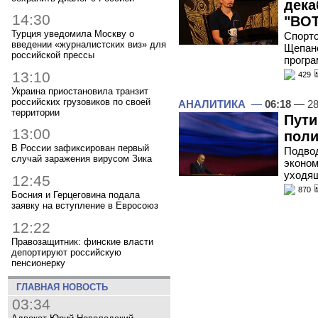
дека
14:30
"ВОТ
Турция уведомила Москву о
Спортс
введении «журналистских виз» для
Щепано
российской прессы
програ
13:10
429
Украина приостановила транзит
российских грузовиков по своей
АНАЛИТИКА
—
06:18
— 28
территории
Пути
13:00
поли
В России зафиксирован первый
Подвод
случай заражения вирусом Зика
эконом
уходящ
12:45
870
Босния и Герцеговина подала
заявку на вступление в Евросоюз
12:22
Правозащитник: финские власти
депортируют российскую
пенсионерку
ГЛАВНАЯ НОВОСТЬ
03:34