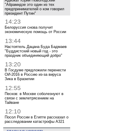
Адвокат Юрий Новолодский
"Абрамидзе это один из тех
предпринимателей о ком говорил
президент Путин"
14:23
Белоруссия снова получит
экономическую помощь от России
13:44
Настоятель Дацана Буда Бадмаев
"Буддистский новый год - это
праздник объединяющий добро"
13:20
В Госдуме предложили перенести
ОИ-2016 в Россию из-за вируса
Зика в Бразилии
12:55
Песков: в Москве соболезнуют в
связи с землетрясением на
Тайване
12:10
Посол России в Египте рассказал о
расследовании катастрофы A321