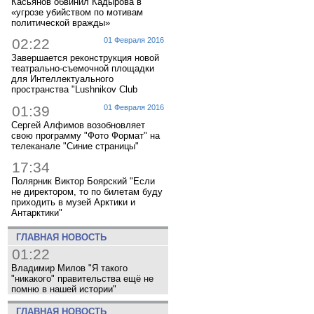
Касьянов обвинил Кадырова в
«угрозе убийством по мотивам
политической вражды»
02:22
01 Февраля 2016
Завершается реконструкция новой
театрально-съемочной площадки
для Интеллектуального
пространства "Lushnikov Club
01:39
01 Февраля 2016
Сергей Алфимов возобновляет
свою программу "Фото Формат" на
телеканале "Синие страницы"
17:34
Полярник Виктор Боярский "Если
не директором, то по билетам буду
приходить в музей Арктики и
Антарктики"
ГЛАВНАЯ НОВОСТЬ
01:22
Владимир Милов "Я такого
"никакого" правительства ещё не
помню в нашей истории"
ГЛАВНАЯ НОВОСТЬ