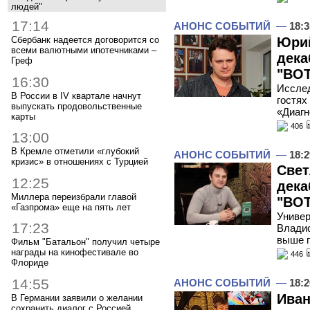
людей"
17:14
АНОНС СОБЫТИЙ
—
18:3
Юрий
Сбербанк надеется договорится со
всеми валютными ипотечниками –
дека
Греф
"ВОТ
16:30
Иссле
В России в IV квартале начнут
гостях
выпускать продовольственные
«Диагн
карты
406
13:00
В Кремле отметили «глубокий
АНОНС СОБЫТИЙ
—
18:2
кризис» в отношениях с Турцией
Свет
12:25
дека
Миллера переизбрали главой
"ВОТ
«Газпрома» еще на пять лет
Универ
17:23
Владис
выше 
Фильм "Батальон" получил четыре
награды на кинофестивале во
446
Флориде
14:55
АНОНС СОБЫТИЙ
—
18:2
Иван
В Германии заявили о желании
сохранить диалог с Россией