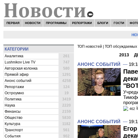
ПЕРВАЯ
НОВОСТИ
ПРОГРАММЫ
РЕПОРТАЖИ
БЛОГИ
ГОСТИ
ФОТ
НОВОСТ
ТОП новостей
|
ТОП обсуждаемых 
КАТЕГОРИИ
ВСЕ НОВОСТИ -
2013
»
Д
Аналитика
261
Lushnikov Live TV
747
АНОНС СОБЫТИЙ
—
19:1
Авторская колонка
580
Паве
Прямой эфир
1291
дека
Анонс событий
4258
"ВОТ
Репортажи
124
Учред
Остроумно
19
Тимофе
Политика
3419
програ
Наука
2220
462
Финансы
2159
Общество
5830
АНОНС СОБЫТИЙ
—
19:1
Культура
1182
Егор
Транспорт
561
дека
События
902