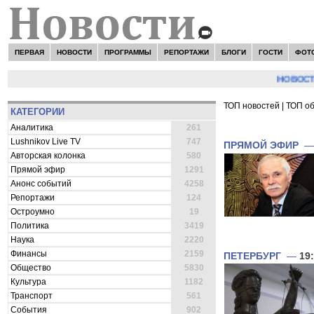
ПЕРВАЯ
НОВОСТИ
ПРОГРАММЫ
РЕПОРТАЖИ
БЛОГИ
ГОСТИ
ФОТ
НОВОСТИ:
Се
ТОП новостей
|
ТОП о
КАТЕГОРИИ
ВСЕ НОВОСТИ 
Аналитика
261
Lushnikov Live TV
747
ПРЯМОЙ ЭФИР
Авторская колонка
580
Прямой эфир
1291
Анонс событий
4258
Репортажи
124
Остроумно
19
Политика
3419
Наука
2220
Финансы
2159
ПЕТЕРБУРГ
—
19
Общество
5830
Культура
1182
Транспорт
561
События
902