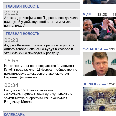
ГЛАВНАЯ НОВОСТЬ
00:22
МИР
—
13:26
— 11
Александр Конфисахор "Церковь всегда была
прислугой у действующей власти и за это
поплатилась"
ГЛАВНАЯ НОВОСТЬ
02:23
Андрей Липатов "Три-четыре производителя
одного товара неизбежно будут в сговоре и
ФИНАНСЫ
—
13:
это неизбежно приведет к росту цен"
15:55
Интеллектуальное пространство "Лушников-
Клуб" представляет 11 февраля общественно-
политическую дискуссию с экономистом
Сергеем Цыпляевым
03:34
ЦЕРКОВЬ
—
12:4
Сегодня в 16:00 на телеканале
«Фонтанка.Офис» в ток-шоу «Лушников» б.
замминистра энергетики РФ, экономист
Владимир Милов
КАЛЕНДАРЬ