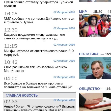
Путин принял отставку губернатора Тульской
области
МИР
—
15:20
— 11
16:05
02 Февраля 2016
СМИ сообщили о согласии Ди Каприо сняться
в фильме о Путине
12:30
02 Февраля 2016
Кадыров предложил «испугавшимся его
смеха» оппозиционерам идти в суд
11:15
02 Февраля 2016
Минфин отрезал от антикризисного плана 210
ПОЛИТИКА
—
15:
млрд руб.
10:43
02 Февраля 2016
США расширили так называемый «список
Магнитского»
04:00
02 Февраля 2016
Все больше и больше новых программ
появляется на телеканале "Синие страницы"
ОБЩЕСТВО
—
14
ГЛАВНАЯ НОВОСТЬ
02:33
02 Февраля 2016
Андрей Ургант "Что такое идеалогия? Вырвать
страницу - вклеить страницу. Вот и вся