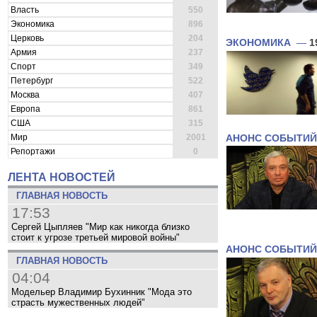
Власть
550
Экономика
896
Церковь
204
ЭКОНОМИКА
—
1
Армия
237
Спорт
349
Петербург
522
Москва
407
Европа
861
США
315
Мир
2001
АНОНС СОБЫТИЙ
Репортажи
0
ЛЕНТА НОВОСТЕЙ
ГЛАВНАЯ НОВОСТЬ
17:53
Сергей Цыпляев "Мир как никогда близко
стоит к угрозе третьей мировой войны"
АНОНС СОБЫТИЙ
ГЛАВНАЯ НОВОСТЬ
04:04
Модельер Владимир Бухинник "Мода это
страсть мужественных людей"