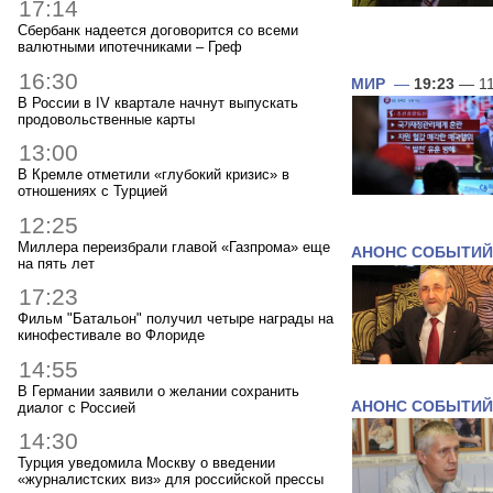
17:14
Сбербанк надеется договорится со всеми
валютными ипотечниками – Греф
16:30
МИР
—
19:23
— 11
В России в IV квартале начнут выпускать
продовольственные карты
13:00
В Кремле отметили «глубокий кризис» в
отношениях с Турцией
12:25
Миллера переизбрали главой «Газпрома» еще
АНОНС СОБЫТИЙ
на пять лет
17:23
Фильм "Батальон" получил четыре награды на
кинофестивале во Флориде
14:55
В Германии заявили о желании сохранить
АНОНС СОБЫТИЙ
диалог с Россией
14:30
Турция уведомила Москву о введении
«журналистских виз» для российской прессы