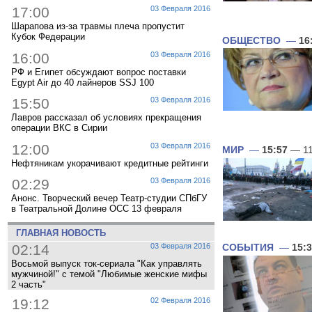
17:00
03 Февраля 2016
Шарапова из-за травмы плеча пропустит
Кубок Федерации
ОБЩЕСТВО
—
16
16:00
03 Февраля 2016
РФ и Египет обсуждают вопрос поставки
Egypt Air до 40 лайнеров SSJ 100
15:50
03 Февраля 2016
Лавров рассказал об условиях прекращения
операции ВКС в Сирии
12:00
03 Февраля 2016
МИР
—
15:57
— 11
Нефтяникам укорачивают кредитные рейтинги
02:29
03 Февраля 2016
Анонс. Творческий вечер Театр-студии СПбГУ
в Театральной Долине ОСС 13 февраля
ГЛАВНАЯ НОВОСТЬ
02:14
03 Февраля 2016
СОБЫТИЯ
—
15:
Восьмой выпуск ток-сериала "Как управлять
мужчиной!" с темой "Любимые женские мифы
2 часть"
19:12
02 Февраля 2016