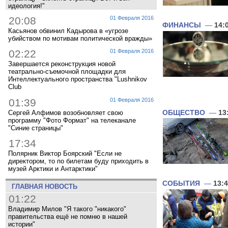
идеология!"
20:08
01 Февраля 2016
ФИНАНСЫ
—
14:
Касьянов обвинил Кадырова в «угрозе
убийством по мотивам политической вражды»
02:22
01 Февраля 2016
Завершается реконструкция новой
театрально-съемочной площадки для
Интеллектуального пространства "Lushnikov
Club
01:39
01 Февраля 2016
ОБЩЕСТВО
—
13
Сергей Алфимов возобновляет свою
программу "Фото Формат" на телеканале
"Синие страницы"
17:34
Полярник Виктор Боярский "Если не
директором, то по билетам буду приходить в
музей Арктики и Антарктики"
СОБЫТИЯ
—
13:
ГЛАВНАЯ НОВОСТЬ
01:22
Владимир Милов "Я такого "никакого"
правительства ещё не помню в нашей
истории"