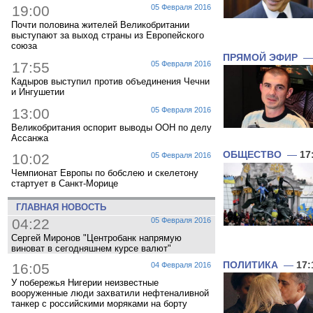
19:00
05 Февраля 2016
Почти половина жителей Великобритании
выступают за выход страны из Европейского
союза
ПРЯМОЙ ЭФИР
17:55
05 Февраля 2016
Кадыров выступил против объединения Чечни
и Ингушетии
13:00
05 Февраля 2016
Великобритания оспорит выводы ООН по делу
Ассанжа
ОБЩЕСТВО
—
17
10:02
05 Февраля 2016
Чемпионат Европы по бобслею и скелетону
стартует в Санкт-Морице
ГЛАВНАЯ НОВОСТЬ
04:22
05 Февраля 2016
Сергей Миронов "Центробанк напрямую
виноват в сегодняшнем курсе валют"
ПОЛИТИКА
—
17:
16:05
04 Февраля 2016
У побережья Нигерии неизвестные
вооруженные люди захватили нефтеналивной
танкер с российскими моряками на борту