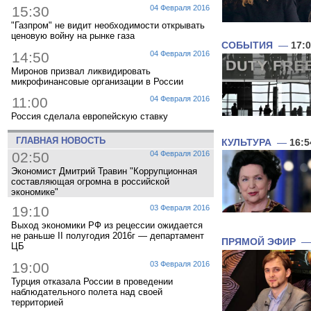
15:30
04 Февраля 2016
"Газпром" не видит необходимости открывать
ценовую войну на рынке газа
СОБЫТИЯ
—
17:
14:50
04 Февраля 2016
Миронов призвал ликвидировать
микрофинансовые организации в России
11:00
04 Февраля 2016
Россия сделала европейскую ставку
ГЛАВНАЯ НОВОСТЬ
КУЛЬТУРА
—
16:5
02:50
04 Февраля 2016
Экономист Дмитрий Травин "Коррупционная
составляющая огромна в российской
экономике"
19:10
03 Февраля 2016
Выход экономики РФ из рецессии ожидается
не раньше II полугодия 2016г — департамент
ПРЯМОЙ ЭФИР
ЦБ
19:00
03 Февраля 2016
Турция отказала России в проведении
наблюдательного полета над своей
территорией