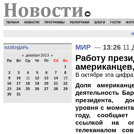
ПЕРВАЯ
НОВОСТИ
ПРОГРАММЫ
РЕПОРТАЖИ
БЛОГИ
ГОСТИ
ФОТ
НО
МИР
—
13:26
11 
КАЛЕНДАРЬ
Работу през
«
декабря 2013
»
Пн
Вт
Ср
Чт
Пт
Сб
Вс
американцев,
1
2
3
4
5
6
7
8
В октябре эта цифр
9
10
11
12
13
14
15
16
17
18
19
20
21
22
Доля американц
23
24
25
26
27
28
29
деятельность Ба
30
31
президента, до
уровня с момента
году, сообщает
ссылкой на оп
телеканалом со