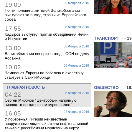
19:00
05 Февраля 2016
Почти половина жителей Великобритании
выступают за выход страны из Европейского
союза
17:55
05 Февраля 2016
Кадыров выступил против объединения Чечни
ТРАНСПОРТ
—
19
и Ингушетии
13:00
05 Февраля 2016
Великобритания оспорит выводы ООН по делу
Ассанжа
10:02
05 Февраля 2016
Чемпионат Европы по бобслею и скелетону
стартует в Санкт-Морице
ОБЩЕСТВО
—
18
ГЛАВНАЯ НОВОСТЬ
04:22
05 Февраля 2016
Сергей Миронов "Центробанк напрямую
виноват в сегодняшнем курсе валют"
16:05
04 Февраля 2016
У побережья Нигерии неизвестные
вооруженные люди захватили нефтеналивной
танкер с российскими моряками на борту