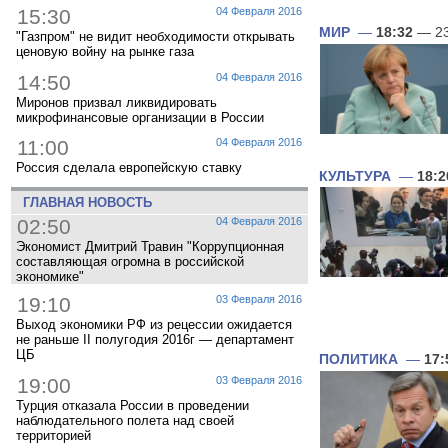
15:30
04 Февраля 2016
МИР
—
18:32
— 23
"Газпром" не видит необходимости открывать
ценовую войну на рынке газа
14:50
04 Февраля 2016
Миронов призвал ликвидировать
микрофинансовые организации в России
11:00
04 Февраля 2016
Россия сделала европейскую ставку
КУЛЬТУРА
—
18:2
ГЛАВНАЯ НОВОСТЬ
02:50
04 Февраля 2016
Экономист Дмитрий Травин "Коррупционная
составляющая огромна в российской
экономике"
19:10
03 Февраля 2016
Выход экономики РФ из рецессии ожидается
не раньше II полугодия 2016г — департамент
ЦБ
ПОЛИТИКА
—
17:
19:00
03 Февраля 2016
Турция отказала России в проведении
наблюдательного полета над своей
территорией