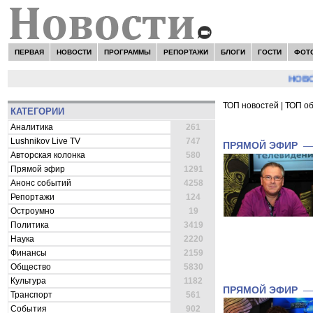
ПЕРВАЯ
НОВОСТИ
ПРОГРАММЫ
РЕПОРТАЖИ
БЛОГИ
ГОСТИ
ФОТ
НОВОСТИ:
ТОП новостей
|
ТОП о
КАТЕГОРИИ
ВСЕ НОВОСТИ 
Аналитика
261
Lushnikov Live TV
747
ПРЯМОЙ ЭФИР
Авторская колонка
580
Прямой эфир
1291
Анонс событий
4258
Репортажи
124
Остроумно
19
Политика
3419
Наука
2220
Финансы
2159
Общество
5830
Культура
1182
ПРЯМОЙ ЭФИР
Транспорт
561
События
902