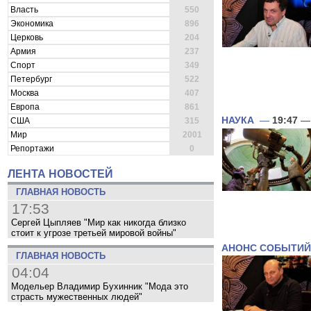
Власть
550
Экономика
896
Церковь
204
Армия
237
Спорт
349
Петербург
522
Москва
407
Европа
861
НАУКА
—
19:47
— 
США
315
Мир
2001
Репортажи
0
ЛЕНТА НОВОСТЕЙ
ГЛАВНАЯ НОВОСТЬ
17:53
Сергей Цыпляев "Мир как никогда близко
стоит к угрозе третьей мировой войны"
АНОНС СОБЫТИЙ
ГЛАВНАЯ НОВОСТЬ
04:04
Модельер Владимир Бухинник "Мода это
страсть мужественных людей"