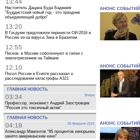
13:44
Настоятель Дацана Буда Бадмаев
АНОНС СОБЫТИЙ
"Буддистский новый год - это праздник
объединяющий добро"
13:20
В Госдуме предложили перенести ОИ-2016 в
Россию из-за вируса Зика в Бразилии
12:55
Песков: в Москве соболезнуют в связи с
землетрясением на Тайване
АНОНС СОБЫТИЙ
12:10
Посол России в Египте рассказал о
расследовании катастрофы A321
ГЛАВНАЯ НОВОСТЬ
03:34
Вчера
Профессор, экономист Андрей Заостровцев
"Россия это токсичный актив"
ГЛАВНАЯ НОВОСТЬ
АНОНС СОБЫТИЙ
04:18
06 Февраля 2016
Александр Мамонтов "85 процентов кинорынка
занято американским кино"