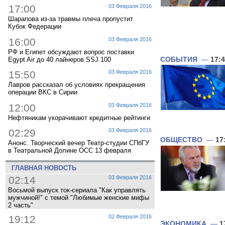
17:00
03 Февраля 2016
Шарапова из-за травмы плеча пропустит
Кубок Федерации
16:00
03 Февраля 2016
РФ и Египет обсуждают вопрос поставки
СОБЫТИЯ
—
17:
Egypt Air до 40 лайнеров SSJ 100
15:50
03 Февраля 2016
Лавров рассказал об условиях прекращения
операции ВКС в Сирии
12:00
03 Февраля 2016
Нефтяникам укорачивают кредитные рейтинги
02:29
03 Февраля 2016
ОБЩЕСТВО
—
17
Анонс. Творческий вечер Театр-студии СПбГУ
в Театральной Долине ОСС 13 февраля
ГЛАВНАЯ НОВОСТЬ
02:14
03 Февраля 2016
Восьмой выпуск ток-сериала "Как управлять
мужчиной!" с темой "Любимые женские мифы
2 часть"
19:12
02 Февраля 2016
ЭКОНОМИКА
—
1