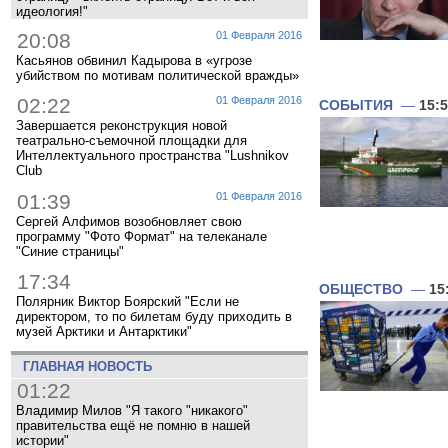
идеология!"
20:08
01 Февраля 2016
Касьянов обвинил Кадырова в «угрозе
убийством по мотивам политической вражды»
02:22
01 Февраля 2016
СОБЫТИЯ
—
15:
Завершается реконструкция новой
театрально-съемочной площадки для
Интеллектуального пространства "Lushnikov
Club
01:39
01 Февраля 2016
Сергей Алфимов возобновляет свою
программу "Фото Формат" на телеканале
"Синие страницы"
17:34
ОБЩЕСТВО
—
15
Полярник Виктор Боярский "Если не
директором, то по билетам буду приходить в
музей Арктики и Антарктики"
ГЛАВНАЯ НОВОСТЬ
01:22
Владимир Милов "Я такого "никакого"
правительства ещё не помню в нашей
истории"