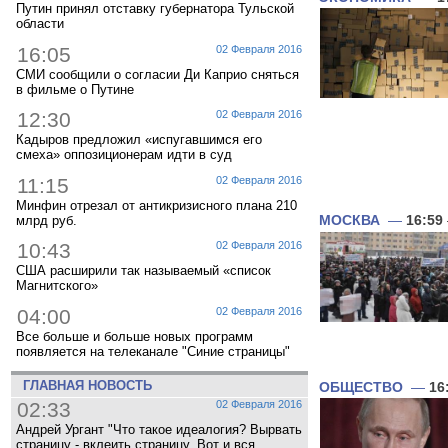
Путин принял отставку губернатора Тульской
области
16:05
02 Февраля 2016
СМИ сообщили о согласии Ди Каприо сняться
в фильме о Путине
12:30
02 Февраля 2016
Кадыров предложил «испугавшимся его
смеха» оппозиционерам идти в суд
11:15
02 Февраля 2016
Минфин отрезал от антикризисного плана 210
МОСКВА
—
16:59
млрд руб.
10:43
02 Февраля 2016
США расширили так называемый «список
Магнитского»
04:00
02 Февраля 2016
Все больше и больше новых программ
появляется на телеканале "Синие страницы"
ГЛАВНАЯ НОВОСТЬ
ОБЩЕСТВО
—
16
02:33
02 Февраля 2016
Андрей Ургант "Что такое идеалогия? Вырвать
страницу - вклеить страницу. Вот и вся